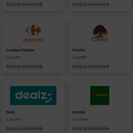
Żabka
Białogóra
Dodaj do ulubionych
Dodaj do ulubionych
Żabka
Białośliwie
Żabka
Białowieża
Żabka
Biały Dunajec
Żabka
Białystok
Żabka
Bibice
Żabka
Biczyce Dolne
Carrefour Express
Chorten
Żabka
Biecz
2 gazetki
2 gazetki
Żabka
Biedrusko
Dodaj do ulubionych
Dodaj do ulubionych
Żabka
Bielany Wrocławskie
Żabka
Bielawa
Żabka
Bielsk
Żabka
Bielsk Podlaski
Żabka
Bielsko
Żabka
Bielsko-Biała
Żabka
Bieniewice
Dealz
groszek
Żabka
Bieruń
2 gazetki
5 gazetek
Żabka
Biery
Dodaj do ulubionych
Dodaj do ulubionych
Żabka
Bieżuń