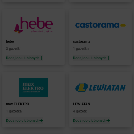
Żabka
Bilcza
Żabka
Biłgoraj
Żabka
Biórków Mały
Żabka
Biskupice
Żabka
Biskupiec
Żabka
Biskupów
hebe
castorama
Żabka
Blachownia
3 gazetki
1 gazetka
Żabka
Błażejewo
Dodaj do ulubionych
Dodaj do ulubionych
Żabka
Błażowa
Żabka
Blizne Łaszczyńskiego
Żabka
Bliżyn
Żabka
Blok Dobryszyce
Żabka
Błonie
Żabka
Bobolice
max ELEKTRO
LEWIATAN
Żabka
Bobolin
1 gazetka
4 gazetki
Żabka
Bobowa
Żabka
Bobrek
Dodaj do ulubionych
Dodaj do ulubionych
Żabka
Bobrowniki