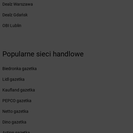
Żabka
Chocznia
Dealz Warszawa
Żabka
Chodzież
Żabka
Dealz Gdańsk
Chojęcin
Żabka
Chojna
OBI Lublin
Żabka
Chojnice
Żabka
Chojniczki
Żabka
Chojnów
Żabka
Cholerzyn
Popularne sieci handlowe
Żabka
Chomęcice
Żabka
Choroszcz
Biedronka gazetka
Żabka
Chorzele
Żabka
Chorzelów
Lidl gazetka
Żabka
Chorzów
Kaufland gazetka
Żabka
Choszczno
Żabka
Chotomów
PEPCO gazetka
Żabka
Chróścice
Netto gazetka
Żabka
Chruściele
Żabka
Chruszczobród
Dino gazetka
Żabka
Chrzanów
Action gazetka