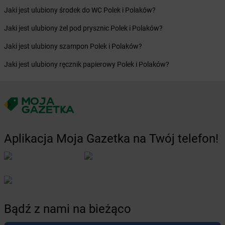
Żabka
Ciężkowice
Jaki jest ulubiony środek do WC Polek i Polaków?
Żabka
Cisiec
Jaki jest ulubiony żel pod prysznic Polek i Polaków?
Żabka
Cisna
Żabka
Cmolas
Jaki jest ulubiony szampon Polek i Polaków?
Żabka
Cybinka
Jaki jest ulubiony ręcznik papierowy Polek i Polaków?
Żabka
Cybulice Duże
Żabka
Czacz
Żabka
Czaniec
Żabka
Czaplinek
Żabka
Czapury
Żabka
Czarków
Aplikacja Moja Gazetka na Twój telefon!
Żabka
Czarna Białostocka
Żabka
Czarna Dąbrówka
Żabka
Czarna Wieś
Żabka
Czarna Woda
Żabka
Czarne
Żabka
Czarnków
Bądź z nami na bieżąco
Żabka
Czarnochowice