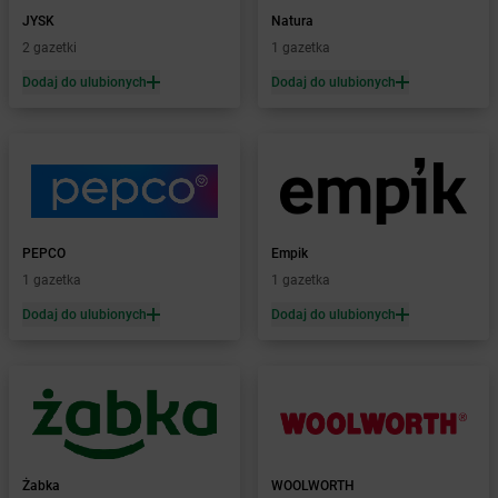
Żabka
Brzeg Dolny
JYSK
Natura
Żabka
Brześć Kujawski
2 gazetki
1 gazetka
Żabka
Brzesko
Żabka
Brzeszcze
Dodaj do ulubionych
Dodaj do ulubionych
Żabka
Brzezia Łąka
Żabka
Brzeziny
Żabka
Brzezna
Żabka
Brzeźnica
Żabka
Brzeźnio
Żabka
Brzezowa
PEPCO
Empik
Żabka
Brzezówka
1 gazetka
1 gazetka
Żabka
Brzoskwinia
Dodaj do ulubionych
Dodaj do ulubionych
Żabka
Brzostek
Żabka
Brzoza
Żabka
Brzozów
Żabka
Brzozówka
Żabka
Bucz
Żabka
Buczkowice
Żabka
Budziechów
Żabka
WOOLWORTH