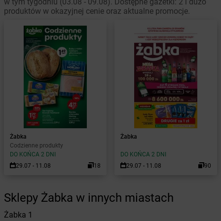
w tym tygodniu (03.08 - 09.08). Dostępne gazetki: 2 i dużo
produktów w okazyjnej cenie oraz aktualne promocje.
Żabka
Żabka
Codzienne produkty
DO KOŃCA 2 DNI
DO KOŃCA 2 DNI
29.07 - 11.08
18
29.07 - 11.08
90
Sklepy Żabka w innych miastach
Żabka
1