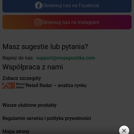
Żabka
Czarnocin
Obserwuj nas na Facebook
Żabka
Czarnożyły
Żabka
Czarny Dunajec
Obserwuj nas na Instagram
Żabka
Czechowice-Dziedzice
Żabka
Czekanka
Żabka
Czekanów
Żabka
Czeladź
Masz sugestie lub pytania?
Żabka
Czempiń
Napisz do nas:
support@mojagazetka.com
Żabka
Czerlejno
Żabka
Czermin
Współpraca z nami
Żabka
Czerna
Zobacz szczegóły
Żabka
Czernica
Retail Radar – analiza rynku
Żabka
Czernichów
Żabka
Czerniec
Żabka
Czernikowo
Wasze ulubione produkty
Żabka
Czersk
Żabka
Czerwieńsk
Regulamin serwisu i polityka prywatności
Żabka
Czerwionka-Leszczyny
Żabka
Czerwonak
Mapa strony