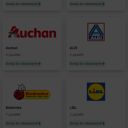
Dodaj do ulubionych
Dodaj do ulubionych
Żabka
Bystrzyca
Żabka
Bystrzyca Kłodzka
Żabka
Bytom
Żabka
Bytów
Żabka
Cedynia
Żabka
Cegłów
Auchan
ALDI
Żabka
Cekcyn
5 gazetek
2 gazetki
Żabka
Ceków
Dodaj do ulubionych
Dodaj do ulubionych
Żabka
Celestynów
Żabka
Cerekwica
Żabka
Cerkwica
Żabka
Cewice
Żabka
Chabówka
Żabka
Chałupki
Żabka
Charzykowy
Biedronka
LIDL
Żabka
Charzyno
7 gazetek
3 gazetki
Żabka
Chęciny
Dodaj do ulubionych
Dodaj do ulubionych
Żabka
Chełm