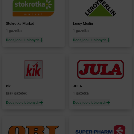
Żabka
Bolków
Żabka
Bolszewo
Żabka
Bońki
Stokrotka Market
Leroy Merlin
Żabka
Borawe
1 gazetka
1 gazetka
Żabka
Borek Stary
Żabka
Borek Wielkopolski
Dodaj do ulubionych
Dodaj do ulubionych
Żabka
Borkowo
Żabka
Borne Sulinowo
Żabka
Boronów
Żabka
Borowa
Żabka
Borowianka
Żabka
Borówiec
kik
JULA
Żabka
Borówno
Brak gazetek
1 gazetka
Żabka
Borowo
Dodaj do ulubionych
Dodaj do ulubionych
Żabka
Boruja Kościelna
Żabka
Borzęcin Duży
Żabka
Borzygniew
Żabka
Borzytuchom
Żabka
Boża Wola