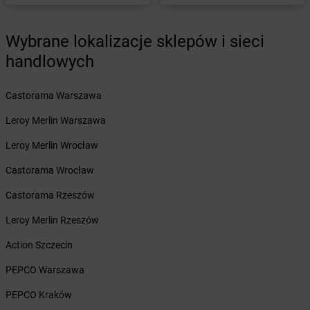
Żabka
Chełm Śląski
Żabka
Chełmek
Wybrane lokalizacje sklepów i sieci
Żabka
Chełmno
handlowych
Żabka
Chełmsko Śląskie
Żabka
Chełmża
Żabka
Castorama Warszawa
Chłapowo
Żabka
Chlastawa
Leroy Merlin Warszawa
Żabka
Chlewice
Żabka
Leroy Merlin Wrocław
Chludowo
Żabka
Chmielek
Castorama Wrocław
Żabka
Chmielnik
Żabka
Castorama Rzeszów
Chmielno
Żabka
Chobienice
Leroy Merlin Rzeszów
Żabka
Choceń
Żabka
Action Szczecin
Chocianów
Żabka
Chociszewo
PEPCO Warszawa
Żabka
Chociwel
Żabka
PEPCO Kraków
Choczewo