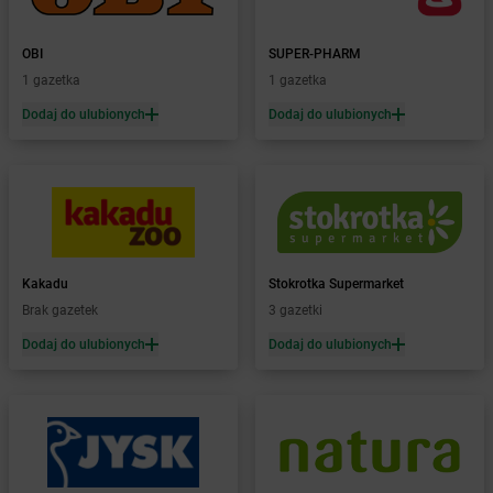
Żabka
Bralin
Żabka
Branice
OBI
SUPER-PHARM
Żabka
Braniewo
1 gazetka
1 gazetka
Żabka
Brańsk
Dodaj do ulubionych
Dodaj do ulubionych
Żabka
Brenna
Żabka
Brodnica
Żabka
Brodnica Górna
Żabka
Brodowo
Żabka
Brody
Żabka
Brojce
Żabka
Bronina
Kakadu
Stokrotka Supermarket
Żabka
Brudzeń Duży
Brak gazetek
3 gazetki
Żabka
Bruskowo Wielkie
Dodaj do ulubionych
Dodaj do ulubionych
Żabka
Brusy
Żabka
Brwinów
Żabka
Brynica
Żabka
Brzączowice
Żabka
Brzeg