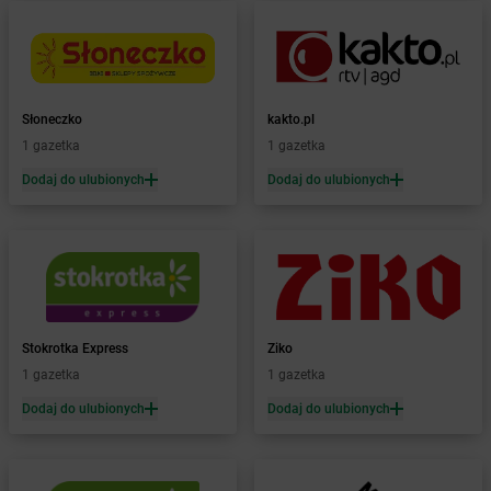
Żabka
Bochnia
Żabka
Bodzechów
Żabka
Bodzentyn
Żabka
Bogatki
Żabka
Bogatynia
Słoneczko
kakto.pl
Żabka
Bogdaniec
1 gazetka
1 gazetka
Żabka
Bogdanowo
Dodaj do ulubionych
Dodaj do ulubionych
Żabka
Boguchwała
Żabka
Boguchwałowice
Żabka
Boguszów-Gorce
Żabka
Boguszyce
Żabka
Bohater
Żabka
Bojano
Żabka
Bojszowy
Stokrotka Express
Ziko
Żabka
Bolechowo
1 gazetka
1 gazetka
Żabka
Bolęcin
Dodaj do ulubionych
Dodaj do ulubionych
Żabka
Bolesław
Żabka
Bolesławiec
Żabka
Bolewice