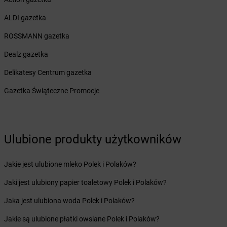
Żabka
Chrzanów Duży
Żabka
Chrząstawa Mała
ALDI gazetka
Żabka
Chudów
ROSSMANN gazetka
Żabka
Chwaszczyno
Żabka
Chyby
Dealz gazetka
Żabka
Chylice
Delikatesy Centrum gazetka
Żabka
Ciągowice
Żabka
Ciasna
Gazetka Świąteczne Promocje
Żabka
Ciążeń
Żabka
Cibórz
Żabka
Ciche
Ulubione produkty użytkowników
Żabka
Ciechanow
Żabka
Ciechanowiec
Żabka
Ciechocinek
Jakie jest ulubione mleko Polek i Polaków?
Żabka
Cięcina
Jaki jest ulubiony papier toaletowy Polek i Polaków?
Żabka
Ciemne
Żabka
Cieplewo
Jaka jest ulubiona woda Polek i Polaków?
Żabka
Cieszanów
Jakie są ulubione płatki owsiane Polek i Polaków?
Żabka
Cieszyn