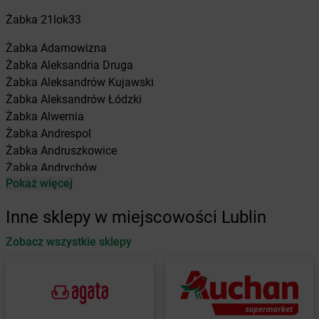
Żabka
21lok33
Żabka
Adamowizna
Żabka
Aleksandria Druga
Żabka
Aleksandrów Kujawski
Żabka
Aleksandrów Łódzki
Żabka
Alwernia
Żabka
Andrespol
Żabka
Andruszkowice
Żabka
Andrychów
Pokaż więcej
Żabka
Antonie
Żabka
Augustów
Inne sklepy w miejscowości Lublin
Żabka
Automat
Zobacz wszystkie sklepy
Żabka
Babica
Żabka
Babice Nowe
Żabka
Babimost
Żabka
Baborów
Żabka
Baboszewo