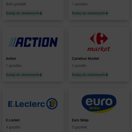
Żabka
Bęczków
Brak gazetek
1 gazetka
Żabka
Będzin
Dodaj do ulubionych
Dodaj do ulubionych
Żabka
Bełchatów
Żabka
Bełsznica
Żabka
Bełżyce
Żabka
Bestwina
Żabka
Bestwinka
Żabka
Bezrzecze
Żabka
BG1
Action
Carrefour Market
Żabka
Biała
1 gazetka
2 gazetki
Żabka
Biała Druga
Dodaj do ulubionych
Dodaj do ulubionych
Żabka
Biała Piska
Żabka
Biała Podlaska
Żabka
Biała Rawska
Żabka
Białe Błota
Żabka
Białka
Żabka
Białka Tatrzańska
E.Leclerc
Euro Sklep
Żabka
Białobrzegi
4 gazetki
5 gazetek
Żabka
Bialogard