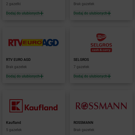
Żabka
Budziszewice
2 gazetki
Brak gazetek
Żabka
Budzów
Dodaj do ulubionych
Dodaj do ulubionych
Żabka
Budzyń
Żabka
Bujaków
Żabka
Buk
Żabka
Bukowiec
Żabka
Bukowina Tatrzańska
Żabka
Bukowno
RTV EURO AGD
SELGROS
Żabka
Bulowice
Brak gazetek
7 gazetek
Żabka
Busko-Zdrój
Żabka
Bychawa
Dodaj do ulubionych
Dodaj do ulubionych
Żabka
Bycina
Żabka
Byczyna
Żabka
Bydgoszcz
Żabka
Bydlin
Żabka
Bydlino
Żabka
Bystra
Kaufland
ROSSMANN
Żabka
Bystra Podhalańska
5 gazetek
Brak gazetek
Żabka
Bystry