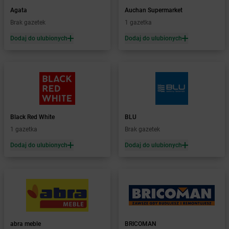
Żabka
Bachowice
Agata
Auchan Supermarket
Żabka
Bądkowo
Brak gazetek
1 gazetka
Żabka
Bąków
Dodaj do ulubionych
Dodaj do ulubionych
Żabka
Bałtów
Żabka
Banino
Żabka
Baniocha
Żabka
Baranowo
Żabka
Barcin
Żabka
Barczewo
Black Red White
BLU
Żabka
Bardo
1 gazetka
Brak gazetek
Żabka
Barlinek
Żabka
Barniewice
Dodaj do ulubionych
Dodaj do ulubionych
Żabka
Bartąg
Żabka
Bartoszyce
Żabka
Baruchowo
Żabka
Barwałd Średni
Żabka
Barwice
Żabka
Bażanowice
abra meble
BRICOMAN