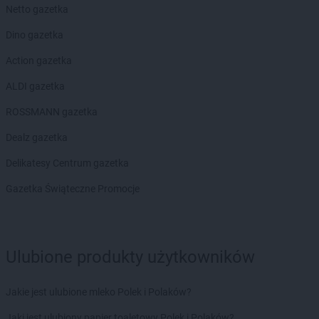
LEWIATAN
Biskupie-Kolonia
Netto gazetka
LEWIATAN
Biskupiec
Dino gazetka
LEWIATAN
Biszcza
LEWIATAN
Bisztynek
Action gazetka
LEWIATAN
Bładnice Dolne
ALDI gazetka
LEWIATAN
Błażek
LEWIATAN
Blizne
ROSSMANN gazetka
LEWIATAN
Bobolice
Dealz gazetka
LEWIATAN
Bobrek
LEWIATAN
Bobrowa
Delikatesy Centrum gazetka
LEWIATAN
Bobrowniki
Gazetka Świąteczne Promocje
LEWIATAN
Bochnia
LEWIATAN
Bodzanów
LEWIATAN
Bodzechów
LEWIATAN
Bodzentyn
Ulubione produkty użytkowników
LEWIATAN
Bogumiłowice
LEWIATAN
Bojano
Jakie jest ulubione mleko Polek i Polaków?
LEWIATAN
Bojszowy
LEWIATAN
Bolechowice
Jaki jest ulubiony papier toaletowy Polek i Polaków?