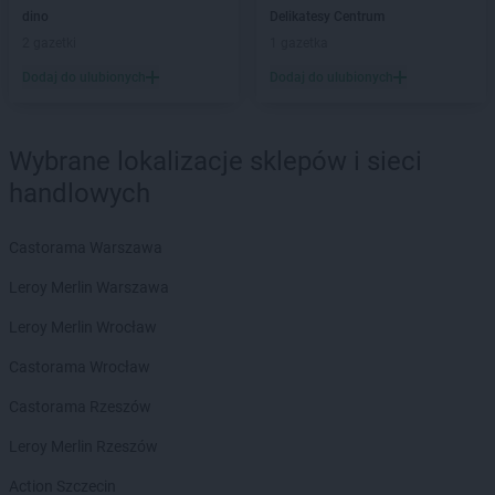
LEWIATAN
Bębło
dino
Delikatesy Centrum
LEWIATAN
Będzin
2 gazetki
1 gazetka
LEWIATAN
Bejsce
Dodaj do ulubionych
Dodaj do ulubionych
LEWIATAN
Bełk
LEWIATAN
Bełżyce
LEWIATAN
Benice
Wybrane lokalizacje sklepów i sieci
LEWIATAN
Bęsia
handlowych
LEWIATAN
Bestwina
LEWIATAN
Bestwinka
Castorama Warszawa
LEWIATAN
Biadoliny Szlacheckie
LEWIATAN
Biała
Leroy Merlin Warszawa
LEWIATAN
Biała Druga
Leroy Merlin Wrocław
LEWIATAN
Biała Piska
LEWIATAN
Biała Podlaska
Castorama Wrocław
LEWIATAN
Białaczów
Castorama Rzeszów
LEWIATAN
Białka Tatrzańska
LEWIATAN
Białobłocie
Leroy Merlin Rzeszów
LEWIATAN
Białobrzegi
Action Szczecin
LEWIATAN
Białogóra