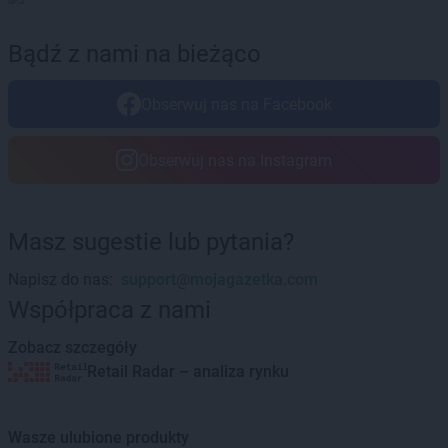
LEWIATAN
Bożepole Wielkie
LEWIATAN
Bożewo
Bądź z nami na bieżąco
LEWIATAN
Bralin
LEWIATAN
Braniewo
Obserwuj nas na Facebook
LEWIATAN
Bratkowice
LEWIATAN
Brenna
Obserwuj nas na Instagram
LEWIATAN
Brenno
LEWIATAN
Brodnica
LEWIATAN
Brodnica Górna
LEWIATAN
Brodowe Łąki
Masz sugestie lub pytania?
LEWIATAN
Brożec
Napisz do nas:
support@mojagazetka.com
LEWIATAN
Brudzeń Duży
Współpraca z nami
LEWIATAN
Brudzew
LEWIATAN
Brudzowice
Zobacz szczegóły
LEWIATAN
Brusy
Retail Radar – analiza rynku
LEWIATAN
Brwilno
LEWIATAN
Brzeg
LEWIATAN
Brzemiona
Wasze ulubione produkty