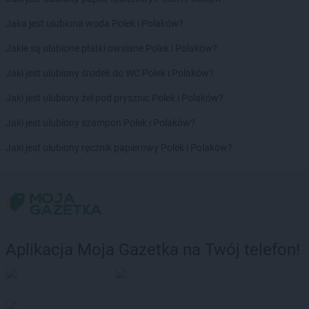
LEWIATAN
Bolesław
Jaka jest ulubiona woda Polek i Polaków?
LEWIATAN
Bolesławiec
LEWIATAN
Bolestraszyce
Jakie są ulubione płatki owsiane Polek i Polaków?
LEWIATAN
Boleszkowice
Jaki jest ulubiony środek do WC Polek i Polaków?
LEWIATAN
Bolków
LEWIATAN
Bolszewo
Jaki jest ulubiony żel pod prysznic Polek i Polaków?
LEWIATAN
Bondyrz
Jaki jest ulubiony szampon Polek i Polaków?
LEWIATAN
Borki
LEWIATAN
Borki Wielkie
Jaki jest ulubiony ręcznik papierowy Polek i Polaków?
LEWIATAN
Boronów
LEWIATAN
Borowa
LEWIATAN
Borowe
LEWIATAN
Borowie
LEWIATAN
Borowno
LEWIATAN
Borowo
Aplikacja Moja Gazetka na Twój telefon!
LEWIATAN
Borowy Młyn
LEWIATAN
Borucino
LEWIATAN
Borzęcin Mały
LEWIATAN
Bożejowice