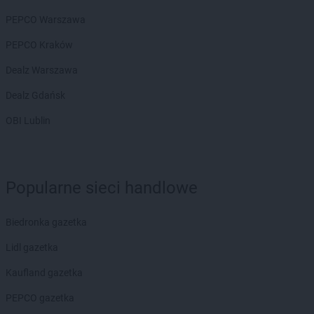
LEWIATAN
Białopole
PEPCO Warszawa
LEWIATAN
Biały Bór
PEPCO Kraków
LEWIATAN
Biały Kościół
LEWIATAN
Białystok
Dealz Warszawa
LEWIATAN
Bielkówko
Dealz Gdańsk
LEWIATAN
Bielsk
LEWIATAN
Bielsko-Biała
OBI Lublin
LEWIATAN
Bieńkowice
LEWIATAN
Bierawa
LEWIATAN
Biernatki
LEWIATAN
Bieruń
Popularne sieci handlowe
LEWIATAN
Bierzewice
LEWIATAN
Biesal
Biedronka gazetka
LEWIATAN
Bieżuń
Lidl gazetka
LEWIATAN
Bilcza
LEWIATAN
Biłgoraj
Kaufland gazetka
LEWIATAN
Biórków Wielki
PEPCO gazetka
LEWIATAN
Biskupice