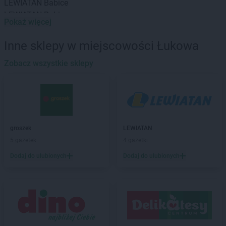
LEWIATAN
Babice
LEWIATAN
Babin
Pokaż więcej
LEWIATAN
Baborów
LEWIATAN
Baboszewo
Inne sklepy w miejscowości Łukowa
LEWIATAN
Baciuty
LEWIATAN
Zobacz wszystkie sklepy
Bąkowo
LEWIATAN
Baligród
LEWIATAN
Balin
LEWIATAN
Banino
LEWIATAN
Baranowo
LEWIATAN
Barcino
groszek
LEWIATAN
LEWIATAN
Barczewo
5 gazetek
4 gazetki
LEWIATAN
Bargłów Kościelny
Dodaj do ulubionych
Dodaj do ulubionych
LEWIATAN
Barlinek
LEWIATAN
Bartniczka
LEWIATAN
Bartoszyce
LEWIATAN
Barwałd Dolny
LEWIATAN
Barwice
LEWIATAN
Batorz