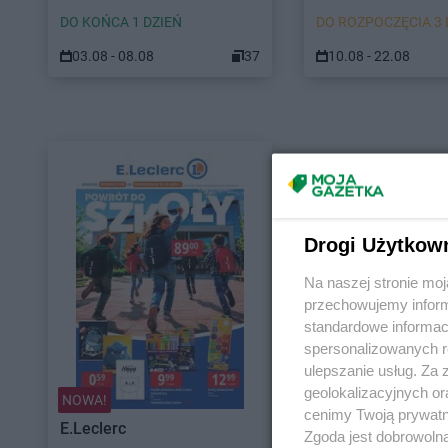
DO KOŃCA 1 DZIEŃ
DO ROZPOCZĘCIA 3 
03.08 - 08.08
37
10.08 - 22.08
Drogi Użytkow
Na naszej stronie mo
przechowujemy informa
standardowe informac
spersonalizowanych re
ulepszanie usług. Za
geolokalizacyjnych or
NOWA!
cenimy Twoją prywatno
E.Leclerc
Zgoda jest dobrowoln