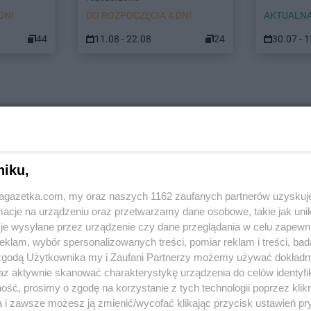
DNI
DO ROZPOCZĘCIA 4 DNI
AKTUALNA
44
11.08 - 22.08
24
30.07 - 
niku,
jagazetka.com, my oraz naszych 1162 zaufanych partnerów uzyskuj
cje na urządzeniu oraz przetwarzamy dane osobowe, takie jak unika
je wysyłane przez urządzenie czy dane przeglądania w celu zapewn
klam, wybór spersonalizowanych treści, pomiar reklam i treści, bad
 zgodą Użytkownika my i Zaufani Partnerzy możemy używać dokład
az aktywnie skanować charakterystykę urządzenia do celów identyfi
ść, prosimy o zgodę na korzystanie z tych technologii poprzez klikn
a i zawsze możesz ją zmienić/wycofać klikając przycisk ustawień pr