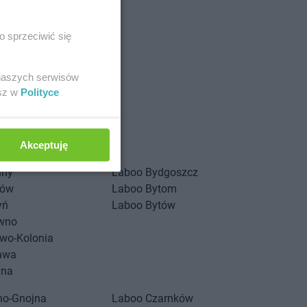
o sprzeciwić się
 naszych serwisów
esz w
Polityce
stów
Akceptuję
iny
Laboo
Bydgoszcz
zów
Laboo
Bytom
yń
Laboo
Bytów
wno
wo-Kolonia
awa
yna
no-Gnojna
Laboo
Czarnków