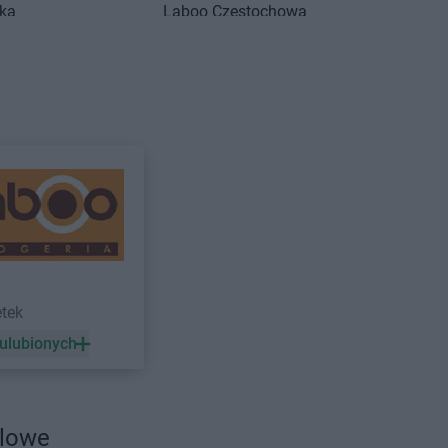
nka
Laboo
Częstochowa
inek
Laboo
Człuchów
na
zyca
Laboo
Dubiecko
no
Laboo
Działdowo
lino
Laboo
Gryfów Śląski
isk Mazowiecki
Laboo
Grzegorzew
c
ów
etek
 ulubionych
zębie-Zdrój
Laboo
Jutrosin
r
dlowe