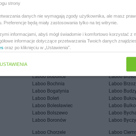
ogu strony
rzetwarzania danych nie wymagają zgody użytkownika, ale masz praw
. Preferencje będą miały zastosowania tylko na tej witrynie.
szymi informacjami, abyś mógł świadomie i komfortowo korzystać z
gółowe informacje dotyczące przetwarzania Twoich danych znajdzi
stach
es
oraz po kliknięciu w „Ustawienia”.
Laboo
Annopol
Laboo
Augu
USTAWIENIA
Laboo
Bobolice
Laboo
Brzez
Laboo
Bochnia
Laboo
Brzo
Laboo
Bogatynia
Laboo
Budz
Laboo
Boleń
Laboo
Buko
Laboo
Bolesławiec
Laboo
Bulko
Laboo
Bolszewo
Laboo
Bych
Laboo
Boronów
Laboo
Bycz
Laboo
Chorzele
Laboo
Ciem