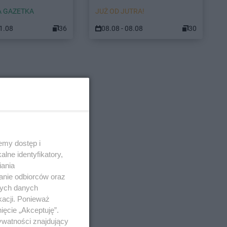
 GAZETKA
JUŻ OD JUTRA!
11.08
36
08.08 - 08.08
30
emy dostęp i
lne identyfikatory,
iania
anie odbiorców oraz
nych danych
kacji. Ponieważ
ięcie „Akceptuję”.
ywatności znajdujący