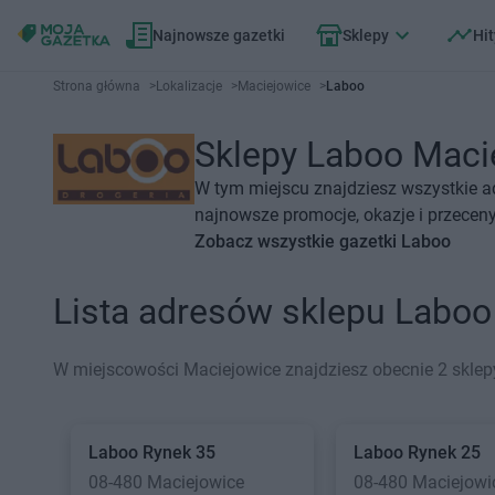
Najnowsze gazetki
Sklepy
Hit
Strona główna
>
Lokalizacje
>
Maciejowice
>
Laboo
Sklepy Laboo Macie
W tym miejscu znajdziesz wszystkie a
najnowsze promocje, okazje i przeceny
Zobacz wszystkie gazetki Laboo
Lista adresów sklepu Labo
W miejscowości Maciejowice znajdziesz obecnie 2 sklep
Laboo
Rynek 35
Laboo
Rynek 25
08-480 Maciejowice
08-480 Maciejowi