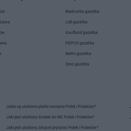
Laboo
Konarzyny
Laboo
Kowi
Laboo
Koniecpol
Laboo
Kozie
cin
Biedronka gazetka
Laboo
Końskie
Laboo
Kożu
szawa
Lidl gazetka
Laboo
Konstantynów Łódzki
Laboo
Kraśn
Laboo
Korsze
Laboo
Kros
ów
Kaufland gazetka
Laboo
Kościerzyna
Laboo
Krosn
zawa
PEPCO gazetka
Laboo
Kotuń
Laboo
Krukl
Laboo
Kowalewo Pomorskie
Laboo
Kryni
k
Netto gazetka
Laboo
Łódź
Laboo
Łosic
Dino gazetka
Laboo
Łomża
Laboo
Łukó
Laboo
Lubartów
Laboo
Luba
Laboo
Lubasz
Laboo
Lute
Laboo
Lubawa
Laboo
Luzin
Jakie są ulubione płatki owsiane Polek i Polaków?
Laboo
Miłakowo
Laboo
Modli
Laboo
Milejów-Osada
Laboo
Mora
Jaki jest ulubiony środek do WC Polek i Polaków?
odlaski
Laboo
Mirsk
Laboo
Mostk
Jaki jest ulubiony żel pod prysznic Polek i Polaków?
Laboo
Mirzec
Laboo
Mstó