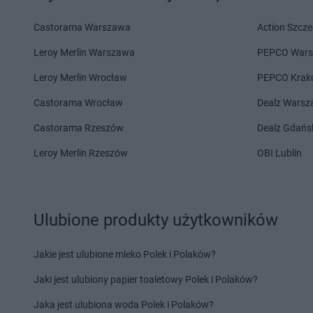
Laboo
Kaliska
Laboo
Kielce
Laboo
Kamień Krajeński
Laboo
Kiełpino
Castorama Warszawa
Action Szcze
Laboo
Kamienna Góra
Laboo
Klimontów
Leroy Merlin Warszawa
PEPCO War
Laboo
Kańczuga
Laboo
Klucze
Laboo
Karsin
Laboo
Koczała
Leroy Merlin Wrocław
PEPCO Krak
Laboo
Kartuzy
Laboo
Kolno
Castorama Wrocław
Dealz Wars
Laboo
Katowice
Laboo
Koło
Laboo
Kąty Wrocławskie
Laboo
Koluszki
Castorama Rzeszów
Dealz Gdańs
Laboo
Łabunie
Laboo
Łaskarzew
Leroy Merlin Rzeszów
OBI Lublin
Laboo
Łańcut
Laboo
Ławy
Laboo
Lębork
Laboo
Linia
Laboo
Lidzbark Warmiński
Laboo
Lipka
Ulubione produkty użytkowników
Laboo
Limanowa
Laboo
Lubań
Jakie jest ulubione mleko Polek i Polaków?
Laboo
Maciejowice
Laboo
Miedźno
Laboo
Malbork
Laboo
Międzychód
Jaki jest ulubiony papier toaletowy Polek i Polaków?
Laboo
Małogoszcz
Laboo
Międzyrzec P
Jaka jest ulubiona woda Polek i Polaków?
Laboo
Miastko
Laboo
Mielec