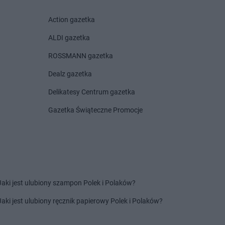
esy
Laboo
Krynice
głowy
Laboo
Krzepice
Action gazetka
chów
Laboo
Krzeszyce
ALDI gazetka
ik
Laboo
Kwidzyn
no
ROSSMANN gazetka
o Odrzańskie
Dealz gazetka
anki
ca-Zdrój
Delikatesy Centrum gazetka
e
Gazetka Świąteczne Promocje
w
wka
Laboo
Lwówek
o
Jaki jest ulubiony szampon Polek i Polaków?
borzyce
Laboo
Myślenice
wica
Jaki jest ulubiony ręcznik papierowy Polek i Polaków?
i
w