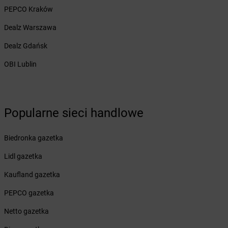
PEPCO Kraków
Żabka
Biłgoraj
Żabka
Biórków Mały
Dealz Warszawa
Żabka
Biskupice
Dealz Gdańsk
Żabka
Biskupiec
Żabka
Biskupów
OBI Lublin
Żabka
Blachownia
Żabka
Błażejewo
Żabka
Błażowa
Żabka
Blizne Łaszczyńskiego
Popularne sieci handlowe
Żabka
Bliżyn
Żabka
Blok Dobryszyce
Biedronka gazetka
Żabka
Błonie
Lidl gazetka
Żabka
Bobolice
Żabka
Bobolin
Kaufland gazetka
Żabka
Bobowa
PEPCO gazetka
Żabka
Bobrek
Żabka
Bobrowniki
Netto gazetka
Żabka
Bochnia