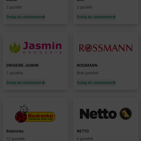
Żabka
Będzin
2 gazetki
2 gazetki
Żabka
Bełchatów
Żabka
Bełsznica
Dodaj do ulubionych
Dodaj do ulubionych
Żabka
Bełżyce
Żabka
Bestwina
Żabka
Bestwinka
Żabka
Bezrzecze
Żabka
BG1
Żabka
Biała
DROGERIE JASMIN
ROSSMANN
Żabka
Biała Druga
1 gazetka
Brak gazetek
Żabka
Biała Piska
Dodaj do ulubionych
Dodaj do ulubionych
Żabka
Biała Podlaska
Żabka
Biała Rawska
Żabka
Białe Błota
Żabka
Białka
Żabka
Białka Tatrzańska
Żabka
Białobrzegi
Żabka
Bialogard
Biedronka
NETTO
Żabka
Białogóra
12 gazetek
6 gazetek