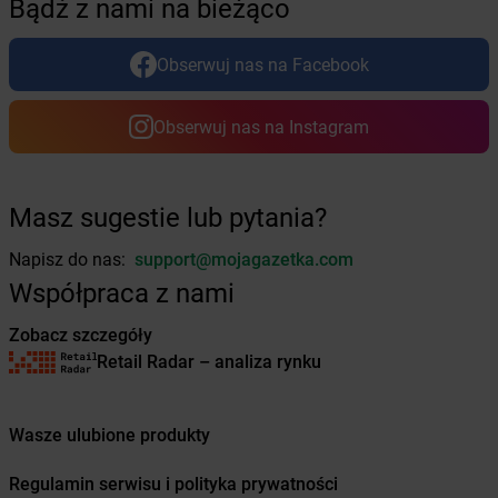
Bądź z nami na bieżąco
Żabka
Branice
Żabka
Braniewo
Obserwuj nas na Facebook
Żabka
Brańsk
Żabka
Brenna
Obserwuj nas na Instagram
Żabka
Brodnica
Żabka
Brodnica Górna
Żabka
Brodowo
Żabka
Brody
Masz sugestie lub pytania?
Żabka
Brojce
Napisz do nas:
support@mojagazetka.com
Żabka
Bronina
Współpraca z nami
Żabka
Brudzeń Duży
Żabka
Bruskowo Wielkie
Zobacz szczegóły
Żabka
Brusy
Retail Radar – analiza rynku
Żabka
Brwinów
Żabka
Brynica
Żabka
Brzączowice
Wasze ulubione produkty
Żabka
Brzeg
Żabka
Brzeg Dolny
Regulamin serwisu i polityka prywatności