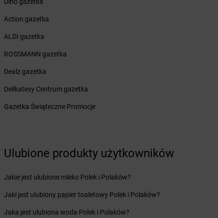
Dino gazetka
Żabka
Bodzechów
Żabka
Bodzentyn
Action gazetka
Żabka
Bogatki
ALDI gazetka
Żabka
Bogatynia
Żabka
Bogdaniec
ROSSMANN gazetka
Żabka
Bogdanowo
Dealz gazetka
Żabka
Boguchwała
Żabka
Boguchwałowice
Delikatesy Centrum gazetka
Żabka
Boguszów-Gorce
Gazetka Świąteczne Promocje
Żabka
Boguszyce
Żabka
Bohater
Żabka
Bojano
Żabka
Bojszowy
Ulubione produkty użytkowników
Żabka
Bolechowo
Żabka
Bolęcin
Jakie jest ulubione mleko Polek i Polaków?
Żabka
Bolesław
Żabka
Bolesławiec
Jaki jest ulubiony papier toaletowy Polek i Polaków?
Żabka
Bolewice
Jaka jest ulubiona woda Polek i Polaków?
Żabka
Bolków