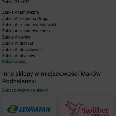
Żabka
21lok33
Żabka
Adamowizna
Żabka
Aleksandria Druga
Żabka
Aleksandrów Kujawski
Żabka
Aleksandrów Łódzki
Żabka
Alwernia
Żabka
Andrespol
Żabka
Andruszkowice
Żabka
Andrychów
Pokaż więcej
Żabka
Antonie
Żabka
Augustów
Inne sklepy w miejscowości Maków
Żabka
Automat
Podhalański
Żabka
Babica
Zobacz wszystkie sklepy
Żabka
Babice Nowe
Żabka
Babimost
Żabka
Baborów
Żabka
Baboszewo
Żabka
Bachowice