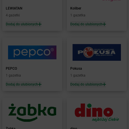
Żabka
Bądkowo
LEWIATAN
Koliber
Żabka
Bąków
4 gazetki
1 gazetka
Żabka
Bałtów
Dodaj do ulubionych
Dodaj do ulubionych
Żabka
Banino
Żabka
Baniocha
Żabka
Baranowo
Żabka
Barcin
Żabka
Barczewo
Żabka
Bardo
Żabka
Barlinek
PEPCO
Pokusa
Żabka
Barniewice
1 gazetka
1 gazetka
Żabka
Bartąg
Dodaj do ulubionych
Dodaj do ulubionych
Żabka
Bartoszyce
Żabka
Baruchowo
Żabka
Barwałd Średni
Żabka
Barwice
Żabka
Bażanowice
Żabka
Bęczków
Żabka
dino