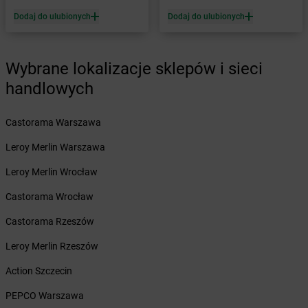
Żabka
Białośliwie
Dodaj do ulubionych
Dodaj do ulubionych
Żabka
Białowieża
Żabka
Biały Dunajec
Żabka
Białystok
Wybrane lokalizacje sklepów i sieci
Żabka
Bibice
handlowych
Żabka
Biczyce Dolne
Żabka
Biecz
Castorama Warszawa
Żabka
Biedrusko
Żabka
Bielany Wrocławskie
Leroy Merlin Warszawa
Żabka
Bielawa
Leroy Merlin Wrocław
Żabka
Bielsk
Żabka
Bielsk Podlaski
Castorama Wrocław
Żabka
Bielsko
Castorama Rzeszów
Żabka
Bielsko-Biała
Żabka
Bieniewice
Leroy Merlin Rzeszów
Żabka
Bieruń
Action Szczecin
Żabka
Biery
Żabka
Bieżuń
PEPCO Warszawa
Żabka
Bilcza