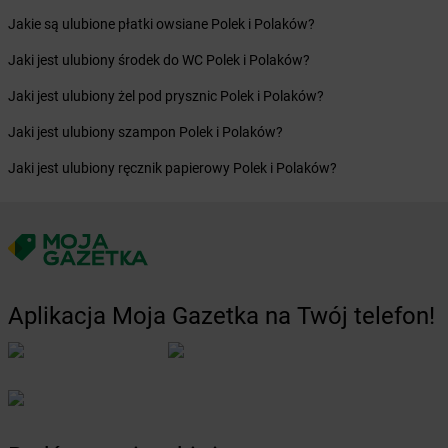
Żabka
Bolszewo
Jakie są ulubione płatki owsiane Polek i Polaków?
Żabka
Bońki
Jaki jest ulubiony środek do WC Polek i Polaków?
Żabka
Borawe
Żabka
Borek Stary
Jaki jest ulubiony żel pod prysznic Polek i Polaków?
Żabka
Borek Wielkopolski
Jaki jest ulubiony szampon Polek i Polaków?
Żabka
Borkowo
Żabka
Borne Sulinowo
Jaki jest ulubiony ręcznik papierowy Polek i Polaków?
Żabka
Boronów
Żabka
Borowa
Żabka
Borowianka
Żabka
Borówiec
Żabka
Borówno
Żabka
Borowo
Aplikacja Moja Gazetka na Twój telefon!
Żabka
Boruja Kościelna
Żabka
Borzęcin Duży
Żabka
Borzygniew
Żabka
Borzytuchom
Żabka
Boża Wola
Żabka
Bralin