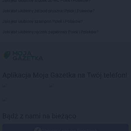
Jaki jest ulubiony środek do WC Polek i Polaków?
Laboo
Michów
Laboo
Miedźno
Jaki jest ulubiony żel pod prysznic Polek i Polaków?
Laboo
Międzychód
Jaki jest ulubiony szampon Polek i Polaków?
Laboo
Międzyrzec Podlaski
Laboo
Mielec
Jaki jest ulubiony ręcznik papierowy Polek i Polaków?
Laboo
Mikołów
Laboo
Miłakowo
Laboo
Milejów-Osada
Laboo
Mirsk
Laboo
Mirzec
Laboo
Mława
Aplikacja Moja Gazetka na Twój telefon!
Laboo
Modliborzyce
Laboo
Morawica
Laboo
Mostki
Laboo
Mstów
Laboo
Mszczonów
Laboo
Myślenice
Bądź z nami na bieżąco
Laboo
Narol
Obserwuj nas na Facebook