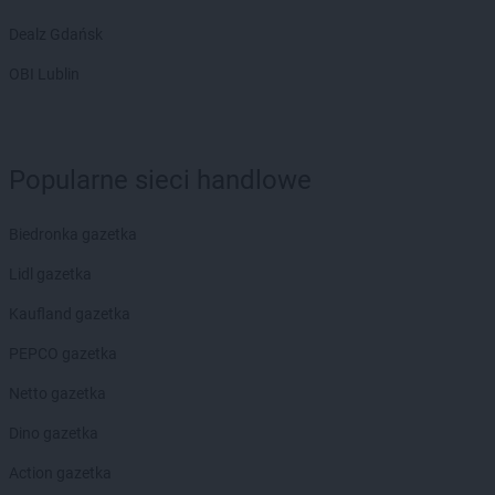
Laboo
Kożuchów
Dealz Gdańsk
Laboo
Kraśnik
Laboo
Krosno
OBI Lublin
Laboo
Krosno Odrzańskie
Laboo
Kruklanki
Laboo
Krynica-Zdrój
Laboo
Krynice
Popularne sieci handlowe
Laboo
Krzepice
Laboo
Krzeszyce
Biedronka gazetka
Laboo
Kwidzyn
Lidl gazetka
Laboo
Łabunie
Kaufland gazetka
Laboo
Łańcut
Laboo
Łaskarzew
PEPCO gazetka
Laboo
Ławy
Netto gazetka
Laboo
Łódź
Laboo
Łomża
Dino gazetka
Laboo
Łosice
Action gazetka
Laboo
Łuków