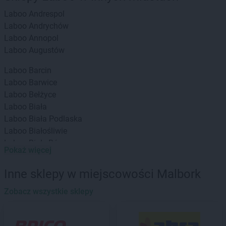
Laboo
Andrespol
Laboo
Andrychów
Laboo
Annopol
Laboo
Augustów
Laboo
Barcin
Laboo
Barwice
Laboo
Bełżyce
Laboo
Biała
Laboo
Biała Podlaska
Laboo
Białośliwie
Laboo
Biały Bór
Pokaż więcej
Laboo
Białystok
Laboo
Bieliny
Inne sklepy w miejscowości Malbork
Laboo
Bieruń
Laboo
Zobacz wszystkie sklepy
Biłgoraj
Laboo
Blachownia
Laboo
Błaszki