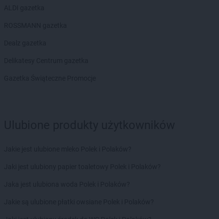
ALDI gazetka
Laboo
Lębork
Laboo
Lidzbark Warmiński
ROSSMANN gazetka
Laboo
Limanowa
Dealz gazetka
Laboo
Linia
Laboo
Lipka
Delikatesy Centrum gazetka
Laboo
Lubań
Gazetka Świąteczne Promocje
Laboo
Lubartów
Laboo
Lubasz
Laboo
Lubawa
Laboo
Lubawka
Ulubione produkty użytkowników
Laboo
Lute
Laboo
Luzino
Jakie jest ulubione mleko Polek i Polaków?
Laboo
Lwówek
Jaki jest ulubiony papier toaletowy Polek i Polaków?
Laboo
Maciejowice
Jaka jest ulubiona woda Polek i Polaków?
Laboo
Malbork
Laboo
Małogoszcz
Jakie są ulubione płatki owsiane Polek i Polaków?
Laboo
Miastko