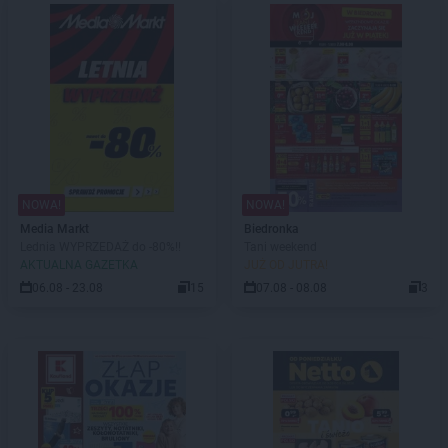
NOWA!
NOWA!
Media Markt
Biedronka
Lednia WYPRZEDAŻ do -80%!!
Tani weekend
AKTUALNA GAZETKA
JUŻ OD JUTRA!
06.08 - 23.08
15
07.08 - 08.08
3