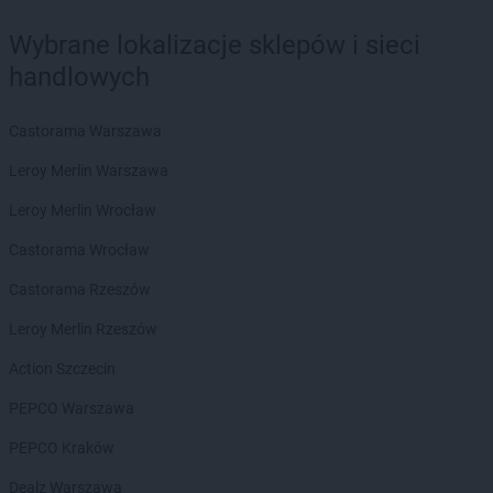
Laboo
Kąty Wrocławskie
Laboo
Kielce
Wybrane lokalizacje sklepów i sieci
Laboo
Kiełpino
handlowych
Laboo
Klimontów
Laboo
Klucze
Castorama Warszawa
Laboo
Koczała
Laboo
Kolno
Leroy Merlin Warszawa
Laboo
Koło
Leroy Merlin Wrocław
Laboo
Koluszki
Laboo
Konarzyny
Castorama Wrocław
Laboo
Koniecpol
Castorama Rzeszów
Laboo
Końskie
Laboo
Konstantynów Łódzki
Leroy Merlin Rzeszów
Laboo
Korsze
Action Szczecin
Laboo
Kościerzyna
Laboo
Kotuń
PEPCO Warszawa
Laboo
Kowalewo Pomorskie
PEPCO Kraków
Laboo
Kowiesy
Laboo
Koziegłowy
Dealz Warszawa