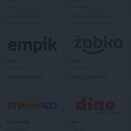
PEPCO
Laboo
1 gazetka
Brak gazetek
Laboo
Dąbrowa Górnicza
Laboo
Dąbrowa Tarnowska
Dodaj do ulubionych
Dodaj do ulubionych
Laboo
Daleszyce
Laboo
Dębica
Laboo
Dębnica Kaszubska
Laboo
Dobre
Laboo
Dobrzyca
Laboo
Drawno
Empik
Żabka
Laboo
Dubiecko
1 gazetka
2 gazetki
Laboo
Działdowo
Dodaj do ulubionych
Dodaj do ulubionych
Laboo
Elbląg
Laboo
Gąbin
Laboo
Garcz
Laboo
Garwolin
Laboo
Gierzwałd
Laboo
Giżycko
RTV EURO AGD
dino
Laboo
Gliwice
Brak gazetek
1 gazetka