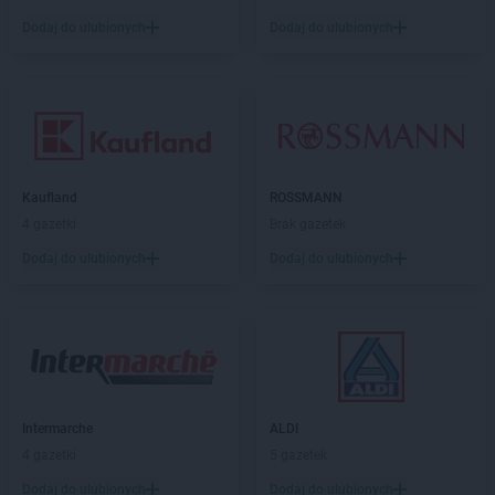
Laboo
Głogówek
Dodaj do ulubionych
Dodaj do ulubionych
Laboo
Głowno
Laboo
Goraj
Laboo
Górowo Iławeckie
Laboo
Gorzyce
Laboo
Gostynin
Laboo
Gowidlino
Kaufland
ROSSMANN
Laboo
Grodzisk Mazowiecki
4 gazetki
Brak gazetek
Laboo
Grójec
Laboo
Grybów
Dodaj do ulubionych
Dodaj do ulubionych
Laboo
Gryfów Śląski
Laboo
Grzegorzew
Laboo
Hajnówka
Laboo
Horyniec-Zdrój
Laboo
Hrubieszów
Intermarche
ALDI
Laboo
Iłów
4 gazetki
5 gazetek
Laboo
Iłża
Dodaj do ulubionych
Dodaj do ulubionych