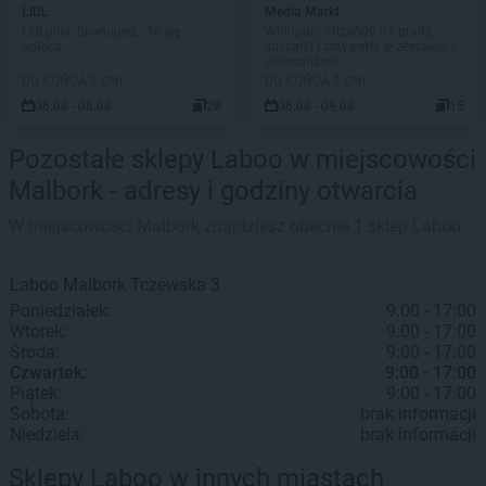
LIDL
Media Markt
Lidl plus. Skanujesz - To się
Whirlpool 70za500 na pralki,
opłaca
suszarki i zmywarki w zestawie z
akcesoriami!
DO KOŃCA 2 DNI
DO KOŃCA 3 DNI
06.08 - 08.08
28
06.08 - 09.08
15
Pozostałe sklepy Laboo w miejscowości
Malbork - adresy i godziny otwarcia
W miejscowości Malbork znajdziesz obecnie 1 sklep Laboo.
Laboo
Malbork
Tczewska 3
Poniedziałek:
9:00 - 17:00
Wtorek:
9:00 - 17:00
Środa:
9:00 - 17:00
Czwartek:
9:00 - 17:00
Piątek:
9:00 - 17:00
Sobota:
brak informacji
Niedziela:
brak informacji
Sklepy Laboo w innych miastach