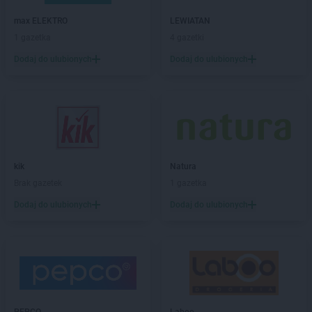
Laboo
Cegłów
Laboo
Cewice
max ELEKTRO
LEWIATAN
Laboo
Chałupki
1 gazetka
4 gazetki
Laboo
Chełm
Dodaj do ulubionych
Dodaj do ulubionych
Laboo
Chlewiska
Laboo
Chmielno
Laboo
Chodkowo-Działki
Laboo
Chojnice
Laboo
Chorzele
Laboo
Chorzów
kik
Natura
Laboo
Chrzanów
Brak gazetek
1 gazetka
Laboo
Ciechocinek
Laboo
Ciemno-Gnojna
Dodaj do ulubionych
Dodaj do ulubionych
Laboo
Cybinka
Laboo
Czaplinek
Laboo
Czarna
Laboo
Czarnków
Laboo
Częstochowa
Laboo
Człuchów