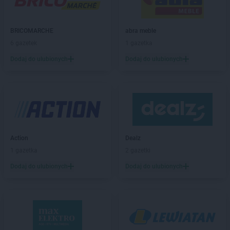
Laboo
Błędów
Laboo
Bobolice
Laboo
Bochnia
BRICOMARCHE
abra meble
Laboo
Bogatynia
6 gazetek
1 gazetka
Laboo
Boleń
Dodaj do ulubionych
Dodaj do ulubionych
Laboo
Bolesławiec
Laboo
Bolszewo
Laboo
Boronów
Laboo
Brzeziny
Laboo
Brzozów
Laboo
Budzyń
Laboo
Bukowno
Action
Dealz
Laboo
Bulkowo-Kolonia
1 gazetka
2 gazetki
Laboo
Bychawa
Dodaj do ulubionych
Dodaj do ulubionych
Laboo
Byczyna
Laboo
Bydgoszcz
Laboo
Bytom
Laboo
Bytów