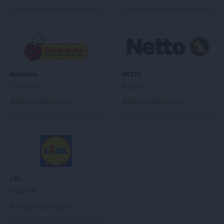
Laboo
Imielin
Laboo
Jaktorów
Laboo
Janów Lubelski
Laboo
Jarosław
Laboo
Jasienica
Laboo
Jasieniec
Biedronka
NETTO
Laboo
Jasło
11 gazetek
4 gazetki
Laboo
Jastrzębie-Zdrój
Dodaj do ulubionych
Dodaj do ulubionych
Laboo
Jawor
Laboo
Jutrosin
Laboo
Kaliska
Laboo
Kamień Krajeński
Laboo
Kamienna Góra
Laboo
Kańczuga
LIDL
Laboo
Karsin
5 gazetek
Laboo
Kartuzy
Dodaj do ulubionych
Laboo
Katowice