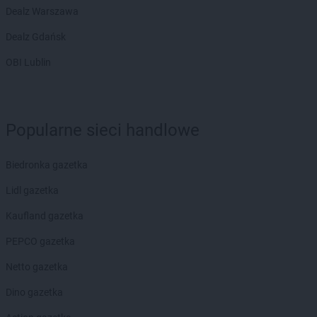
LEWIATAN
Biała Podlaska
Dealz Warszawa
LEWIATAN
Białaczów
LEWIATAN
Białka Tatrzańska
Dealz Gdańsk
LEWIATAN
Białobłocie
OBI Lublin
LEWIATAN
Białobrzegi
LEWIATAN
Białogóra
LEWIATAN
Białopole
LEWIATAN
Biały Bór
Popularne sieci handlowe
LEWIATAN
Biały Kościół
LEWIATAN
Białystok
Biedronka gazetka
LEWIATAN
Bielkówko
LEWIATAN
Bielsk
Lidl gazetka
LEWIATAN
Bielsko-Biała
Kaufland gazetka
LEWIATAN
Bieńkowice
LEWIATAN
Bierawa
PEPCO gazetka
LEWIATAN
Biernatki
Netto gazetka
LEWIATAN
Bieruń
LEWIATAN
Bierzewice
Dino gazetka
LEWIATAN
Biesal