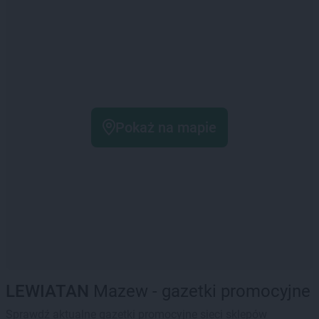
Pokaż na mapie
LEWIATAN
Mazew - gazetki promocyjne
Sprawdź aktualne gazetki promocyjne sieci sklepów