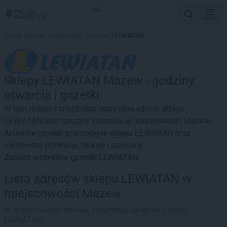
MENU
Strona główna
>
Lokalizacje
>
Mazew
>
LEWIATAN
Sklepy LEWIATAN Mazew - godziny
otwarcia i gazetki
W tym miejscu znajdziesz wszystkie adresy sklepu
LEWIATAN oraz godziny otwarcia w miejscowości Mazew.
Aktualne gazetki promocyjne sklepu LEWIATAN oraz
najnowsze promocje, okazje i przeceny.
Zobacz wszystkie gazetki LEWIATAN
Lista adresów sklepu LEWIATAN w
miejscowości Mazew
W miejscowości Mazew znajdziesz obecnie 1 sklep
LEWIATAN.