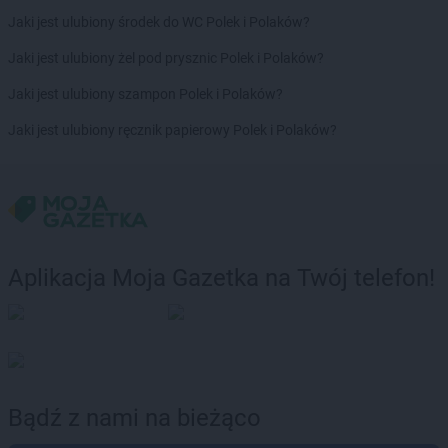
LEWIATAN
Bodzentyn
Jaki jest ulubiony środek do WC Polek i Polaków?
LEWIATAN
Bogumiłowice
Jaki jest ulubiony żel pod prysznic Polek i Polaków?
LEWIATAN
Bojano
LEWIATAN
Bojszowy
Jaki jest ulubiony szampon Polek i Polaków?
LEWIATAN
Bolechowice
Jaki jest ulubiony ręcznik papierowy Polek i Polaków?
LEWIATAN
Bolesław
LEWIATAN
Bolesławiec
LEWIATAN
Bolestraszyce
LEWIATAN
Boleszkowice
LEWIATAN
Bolków
LEWIATAN
Bolszewo
Aplikacja Moja Gazetka na Twój telefon!
LEWIATAN
Bondyrz
LEWIATAN
Borki
LEWIATAN
Borki Wielkie
LEWIATAN
Boronów
LEWIATAN
Borowa
LEWIATAN
Borowe
Bądź z nami na bieżąco
LEWIATAN
Borowie