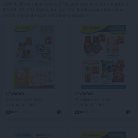
LEWIATAN w miejscowości Mazew ważne w tym tygodniu
(03.08 - 09.08). Dostępne gazetki: 4 i dużo produktów w
okazyjnej cenie oraz aktualne promocje.
LEWIATAN
LEWIATAN
Okazje na dobry dzień
W wielopakach taniej!
DO KOŃCA 3 DNI
DO KOŃCA 3 DNI
06.08 - 12.08
1
06.08 - 12.08
1