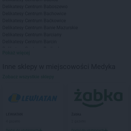
Delikatesy Centrum
Baboszewo
Delikatesy Centrum
Bachowice
Delikatesy Centrum
Baćkowice
Delikatesy Centrum
Banie Mazurskie
Delikatesy Centrum
Barciany
Delikatesy Centrum
Barcin
Delikatesy Centrum
Barlinek
Pokaż więcej
Delikatesy Centrum
Bartoszyce
Delikatesy Centrum
Baruchowo
Inne sklepy w miejscowości Medyka
Delikatesy Centrum
Barwałd Górny
Delikatesy Centrum
Zobacz wszystkie sklepy
Będzin
Delikatesy Centrum
Bejsce
Delikatesy Centrum
Bełchatów
Delikatesy Centrum
Bełżec
Delikatesy Centrum
Besko
Delikatesy Centrum
Bestwina
LEWIATAN
Żabka
Delikatesy Centrum
Biadoliny Szlacheckie
4 gazetki
2 gazetki
Delikatesy Centrum
Biała
Dodaj do ulubionych
Dodaj do ulubionych