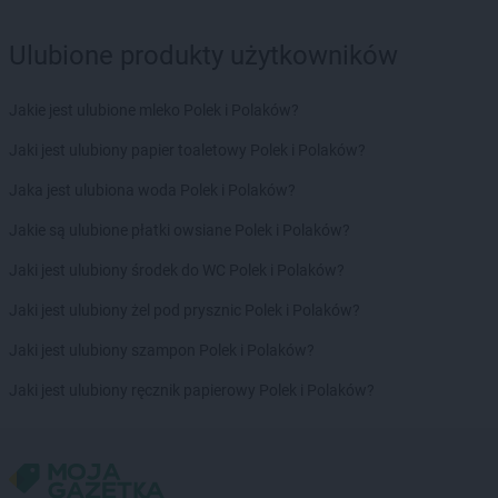
Delikatesy Centrum
Brzozów
Delikatesy Centrum
Brzyska
Ulubione produkty użytkowników
Delikatesy Centrum
Budy Głogowskie
Delikatesy Centrum
Budy Łańcuckie
Jakie jest ulubione mleko Polek i Polaków?
Delikatesy Centrum
Bukowsko
Delikatesy Centrum
Busko-Zdrój
Jaki jest ulubiony papier toaletowy Polek i Polaków?
Delikatesy Centrum
Buszkowiczki
Jaka jest ulubiona woda Polek i Polaków?
Delikatesy Centrum
Byczyna
Delikatesy Centrum
Bydgoszcz
Jakie są ulubione płatki owsiane Polek i Polaków?
Delikatesy Centrum
Bystra Podhalańska
Jaki jest ulubiony środek do WC Polek i Polaków?
Delikatesy Centrum
Bystry
Delikatesy Centrum
Bystrzyca Kłodzka
Jaki jest ulubiony żel pod prysznic Polek i Polaków?
Delikatesy Centrum
Bytom
Jaki jest ulubiony szampon Polek i Polaków?
Delikatesy Centrum
Cergowa
Jaki jest ulubiony ręcznik papierowy Polek i Polaków?
Delikatesy Centrum
Cewice
Delikatesy Centrum
Chałupki
Delikatesy Centrum
Charsznica
Delikatesy Centrum
Chęciny