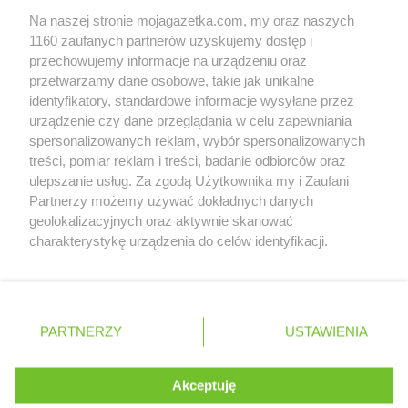
Delikatesy Centrum
Czarna
Na naszej stronie mojagazetka.com, my oraz naszych
Zobacz szczegóły
Delikatesy Centrum
Czarna Górna
1160 zaufanych partnerów uzyskujemy dostęp i
Retail Radar – analiza rynku
Delikatesy Centrum
Czarnków
przechowujemy informacje na urządzeniu oraz
Delikatesy Centrum
Czchów
przetwarzamy dane osobowe, takie jak unikalne
Delikatesy Centrum
identyfikatory, standardowe informacje wysyłane przez
Czeladź
Wasze ulubione produkty
urządzenie czy dane przeglądania w celu zapewniania
Delikatesy Centrum
Czernichów
spersonalizowanych reklam, wybór spersonalizowanych
Delikatesy Centrum
Częstochowa
Regulamin serwisu i polityka prywatności
treści, pomiar reklam i treści, badanie odbiorców oraz
Delikatesy Centrum
Czubrowice
ulepszanie usług. Za zgodą Użytkownika my i Zaufani
Delikatesy Centrum
Czudec
Mapa strony
Partnerzy możemy używać dokładnych danych
geolokalizacyjnych oraz aktywnie skanować
Delikatesy Centrum
Dąbrowa Tarnowska
Zawsze najnowsze gazetki w naszej
Wszystkie miasta z lokalizacjami sklepów
charakterystykę urządzenia do celów identyfikacji.
Delikatesy Centrum
Dąbrówki
Ponieważ cenimy Twoją prywatność, prosimy o zgodę na
aplikacji
Delikatesy Centrum
Daleszyce
korzystanie z tych technologii poprzez kliknięcie
Delikatesy Centrum
Dankowice
„Akceptuję”. Zgoda jest dobrowolna i zawsze możesz ją
Delikatesy Centrum
Dębica
+ 1,5 mln zadowolonych kupujących
zmienić/wycofać klikając przycisk ustawień prywatności
Polska
Czechy
Ukraina
Litwa
Słowacja
Rumunia
PARTNERZY
USTAWIENIA
Delikatesy Centrum
Dębki
znajdujący się w lewym dolnym rogu strony
Delikatesy Centrum
Dębno
Delikatesy Centrum
Dębowiec
. Niektóre rodzaje przetwarzania danych nie wymagają
Akceptuję
Delikatesy Centrum
zgody użytkownika, ale masz prawo sprzeciwić się
Debrzno
©
2026
Moja Gazetka Sp. z o.o.