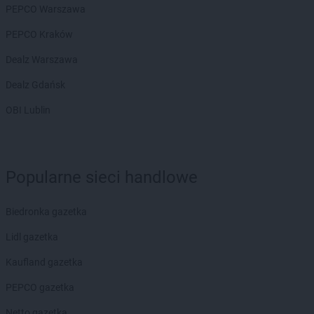
PEPCO Warszawa
arhelan
Piątnica Poduchowna
PEPCO Kraków
arhelan
Platerów
Dealz Warszawa
arhelan
Rajgród
arhelan
Rudka
Dealz Gdańsk
arhelan
Siedlce
OBI Lublin
arhelan
Siemiatycze
arhelan
Sokółka
arhelan
Sokoły
Popularne sieci handlowe
arhelan
Stare Juchy
arhelan
Stawiski
arhelan
Stok Lacki
Biedronka gazetka
arhelan
Suchowola
Lidl gazetka
arhelan
Supraśl
arhelan
Suraż
Kaufland gazetka
arhelan
Suwałki
PEPCO gazetka
arhelan
Szczuczyn
arhelan
Szepietowo
Netto gazetka