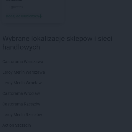
Biedronka
arhelan
Lipsk
11 gazetek
arhelan
Małkinia Górna
Dodaj do ulubionych
arhelan
Miastkowo
arhelan
Michałowo
arhelan
Mielnik
Wybrane lokalizacje sklepów i sieci
arhelan
Milejczyce
handlowych
arhelan
Mońki
arhelan
Mordy
Castorama Warszawa
arhelan
Narew
Leroy Merlin Warszawa
arhelan
Narewka
arhelan
Niewodnica Kościelna
Leroy Merlin Wrocław
arhelan
Nowa Wieś Ełcka
Castorama Wrocław
arhelan
Nowe Piekuty
arhelan
Nurzec-Stacja
Castorama Rzeszów
arhelan
Orla
Leroy Merlin Rzeszów
arhelan
Orzysz
Action Szczecin
arhelan
Ostrów Lubelski