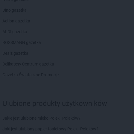
arhelan
Sztabin
Dino gazetka
arhelan
Terespol
Action gazetka
arhelan
Warszawa
ALDI gazetka
arhelan
Wasilków
ROSSMANN gazetka
arhelan
Zabłudów
Dealz gazetka
Delikatesy Centrum gazetka
Gazetka Świąteczne Promocje
Ulubione produkty użytkowników
Jakie jest ulubione mleko Polek i Polaków?
Jaki jest ulubiony papier toaletowy Polek i Polaków?