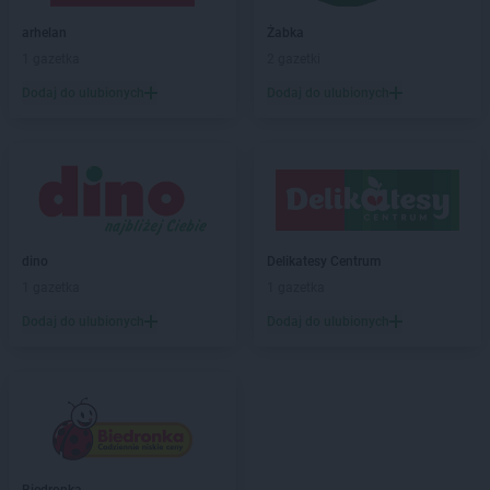
arhelan
Hajnówka
arhelan
Żabka
arhelan
Hipolitów
1 gazetka
2 gazetki
Dodaj do ulubionych
Dodaj do ulubionych
arhelan
Janów
arhelan
Jasionówka
arhelan
Józefów
arhelan
Juchnowiec Górny
arhelan
Klepacze
arhelan
Kleszczele
dino
Delikatesy Centrum
arhelan
Knyszyn
1 gazetka
1 gazetka
arhelan
Kolno
Dodaj do ulubionych
Dodaj do ulubionych
arhelan
Konstantynów
arhelan
Kotuń
arhelan
Krynki
arhelan
Łapy
arhelan
Łomża