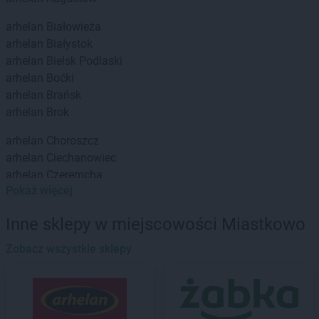
arhelan
Białowieża
arhelan
Białystok
arhelan
Bielsk Podlaski
arhelan
Boćki
arhelan
Brańsk
arhelan
Brok
arhelan
Choroszcz
arhelan
Ciechanowiec
arhelan
Czeremcha
Pokaż więcej
arhelan
Czyżew
arhelan
Drohiczyn
Inne sklepy w miejscowości Miastkowo
arhelan
Zobacz wszystkie sklepy
Ełk
arhelan
Grabówka
arhelan
Grajewo
arhelan
Gródek