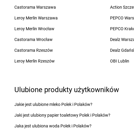
LEWIATAN
Bestwina
LEWIATAN
Biskupie-
Castorama Warszawa
Action Szcze
LEWIATAN
Bestwinka
LEWIATAN
Biskupiec
LEWIATAN
Biadoliny Szlacheckie
LEWIATAN
Biszcza
Leroy Merlin Warszawa
PEPCO War
Leroy Merlin Wrocław
PEPCO Krak
LEWIATAN
Cekcyn
LEWIATAN
Chodzież
LEWIATAN
Cerkwica
LEWIATAN
Choiny
Castorama Wrocław
Dealz Wars
LEWIATAN
Cewków
LEWIATAN
Chojnów
Castorama Rzeszów
Dealz Gdańs
LEWIATAN
Chechło
LEWIATAN
Chorzele
LEWIATAN
Chełm
LEWIATAN
Chorzeni
Leroy Merlin Rzeszów
OBI Lublin
LEWIATAN
Chełm Śląski
LEWIATAN
Chorzów
LEWIATAN
Chełmiec
LEWIATAN
Choszcz
LEWIATAN
Chlewiska
LEWIATAN
Chroberz
LEWIATAN
Chmielek
LEWIATAN
Chromin
Ulubione produkty użytkowników
LEWIATAN
Chmielno
LEWIATAN
Chróścic
LEWIATAN
Choceń
LEWIATAN
Chrośla
Jakie jest ulubione mleko Polek i Polaków?
LEWIATAN
Chochołów
LEWIATAN
Chrostko
Jaki jest ulubiony papier toaletowy Polek i Polaków?
LEWIATAN
Chocianów
LEWIATAN
Chrzanó
LEWIATAN
Chodecz
LEWIATAN
Chrzęsne
Jaka jest ulubiona woda Polek i Polaków?
LEWIATAN
Chodów
LEWIATAN
Chybie