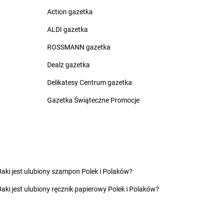
rzeźnica
Action gazetka
rzeźno
rzostowiec
ALDI gazetka
ROSSMANN gazetka
zarna
LEWIATAN
Czersk
zarna Białostocka
LEWIATAN
Czerwińsk nad Wisłą
Dealz gazetka
zarna Dąbrówka
LEWIATAN
Czerwionka-
Delikatesy Centrum gazetka
zarnochowice
Leszczyny
zarnów
LEWIATAN
Czerwona Wola
Gazetka Świąteczne Promocje
zarny Las
LEWIATAN
Czerwone
zechowice-Dziedzice
LEWIATAN
Czerwonka
zeczewo
LEWIATAN
Częstochowa
zeladź
LEWIATAN
Człuchów
zempiń
LEWIATAN
Czółna
zermin
LEWIATAN
Czuryły
Jaki jest ulubiony szampon Polek i Polaków?
zerna
LEWIATAN
Czyżew
Jaki jest ulubiony ręcznik papierowy Polek i Polaków?
zernichów
LEWIATAN
Czyżowice
zerniewice
zernikowo