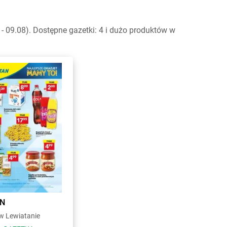
 09.08). Dostępne gazetki: 4 i dużo produktów w
AN
 Lewiatanie