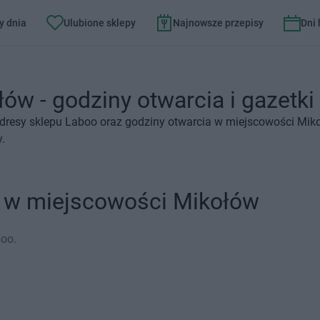
y dnia
Ulubione sklepy
Najnowsze przepisy
Dni
ów - godziny otwarcia i gazetki
dresy sklepu Laboo oraz godziny otwarcia w miejscowości Miko
y.
o w miejscowości Mikołów
boo.