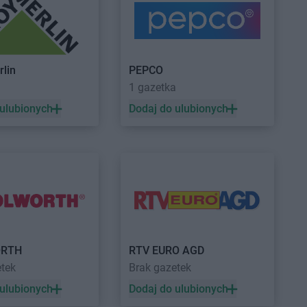
esy
Laboo
Krynice
głowy
Laboo
Krzepice
chów
Laboo
Krzeszyce
ik
Laboo
Kwidzyn
rlin
PEPCO
no
a
1 gazetka
o Odrzańskie
anki
 ulubionych
Dodaj do ulubionych
ca-Zdrój
e
w
wka
Laboo
Lwówek
o
RTH
RTV EURO AGD
borzyce
Laboo
Myślenice
etek
Brak gazetek
wica
i
 ulubionych
Dodaj do ulubionych
w