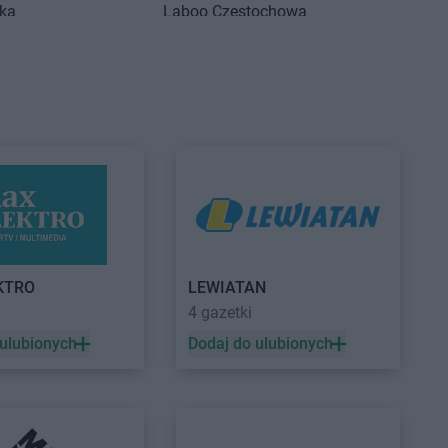
nka
Laboo
Częstochowa
inek
Laboo
Człuchów
na
zyca
Laboo
Dubiecko
no
Laboo
Działdowo
lino
Laboo
Gryfów Śląski
isk Mazowiecki
Laboo
Grzegorzew
c
ów
KTRO
LEWIATAN
a
4 gazetki
 ulubionych
Dodaj do ulubionych
zębie-Zdrój
Laboo
Jutrosin
r