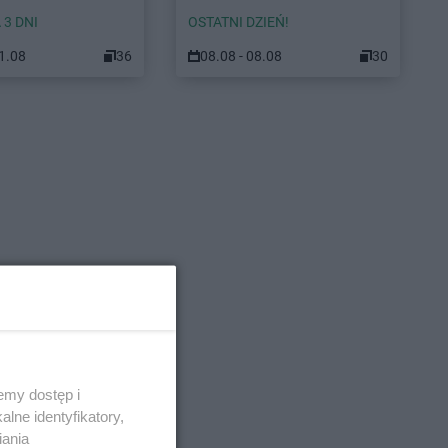
 3 DNI
OSTATNI DZIEŃ!
11.08
36
08.08 - 08.08
30
emy dostęp i
lne identyfikatory,
iania