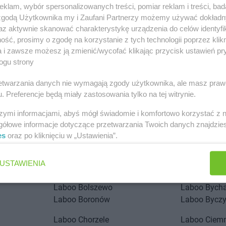
klam, wybór spersonalizowanych treści, pomiar reklam i treści, bad
 zgodą Użytkownika my i Zaufani Partnerzy możemy używać dokład
az aktywnie skanować charakterystykę urządzenia do celów identyfi
ść, prosimy o zgodę na korzystanie z tych technologii poprzez klikn
a i zawsze możesz ją zmienić/wycofać klikając przycisk ustawień pr
ogu strony
stach
rzetwarzania danych nie wymagają zgody użytkownika, ale masz praw
. Preferencje będą miały zastosowania tylko na tej witrynie.
Laboo
Annopol
Laboo
Augu
szymi informacjami, abyś mógł świadomie i komfortowo korzystać z
gółowe informacje dotyczące przetwarzania Twoich danych znajdzi
Laboo
Bobolice
Laboo
Brzez
es
oraz po kliknięciu w „Ustawienia”.
Laboo
Bochnia
Laboo
Brzo
Laboo
Bogatynia
Laboo
Budz
Laboo
Boleń
Laboo
Buko
USTAWIENIA
Laboo
Bolesławiec
Laboo
Bulko
Laboo
Bolszewo
Laboo
Bych
Laboo
Boronów
Laboo
Bycz
Laboo
Chorzele
Laboo
Ciem