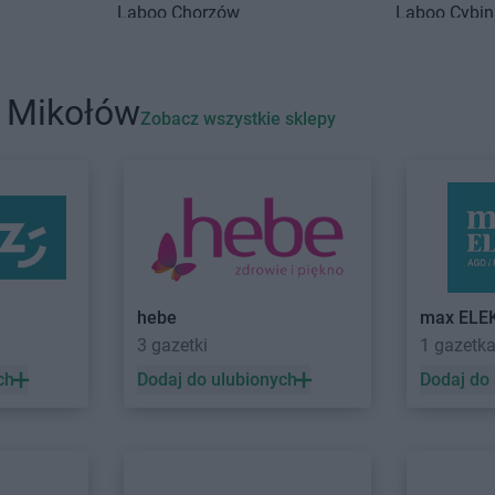
Laboo
Chorzów
Laboo
Cybi
ałki
Laboo
Chrzanów
Laboo
Czapl
Laboo
Ciechocinek
Laboo
Czar
i Mikołów
Laboo
Dębnica Kaszubska
Laboo
Dobr
Zobacz wszystkie sklepy
Laboo
Dobre
Laboo
Draw
Laboo
Goraj
Laboo
Gowid
Laboo
Górowo Iławeckie
Laboo
Grodz
Laboo
Gorzyce
Laboo
Gróje
Laboo
Gostynin
Laboo
Gryb
hebe
max ELE
3 gazetki
1 gazetk
j
Laboo
Hrubieszów
ch
Dodaj do ulubionych
Dodaj do
Laboo
Imielin
Laboo
Jasieniec
Laboo
Jastr
Laboo
Jasło
Laboo
Jawo