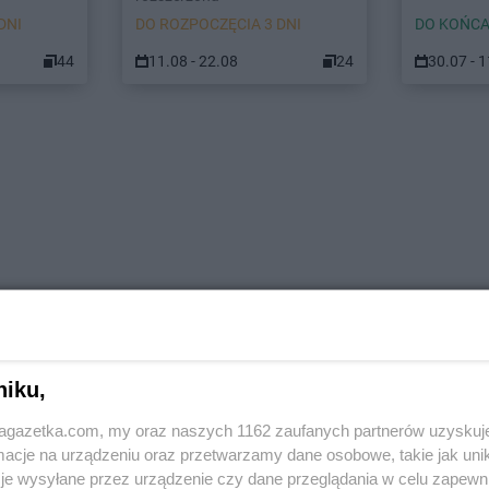
DNI
DO ROZPOCZĘCIA 3 DNI
DO KOŃCA
44
11.08 - 22.08
24
30.07 - 
niku,
jagazetka.com, my oraz naszych 1162 zaufanych partnerów uzyskuj
cje na urządzeniu oraz przetwarzamy dane osobowe, takie jak unika
je wysyłane przez urządzenie czy dane przeglądania w celu zapewn