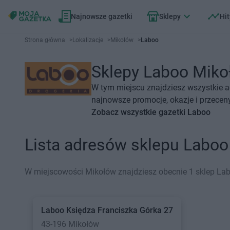
Najnowsze gazetki
Sklepy
Hit
Strona główna
>
Lokalizacje
>
Mikołów
>
Laboo
Sklepy Laboo Mikoł
W tym miejscu znajdziesz wszystkie a
najnowsze promocje, okazje i przecen
Zobacz wszystkie gazetki Laboo
Lista adresów sklepu Labo
W miejscowości Mikołów znajdziesz obecnie 1 sklep La
Laboo
Księdza Franciszka Górka 27
43-196 Mikołów