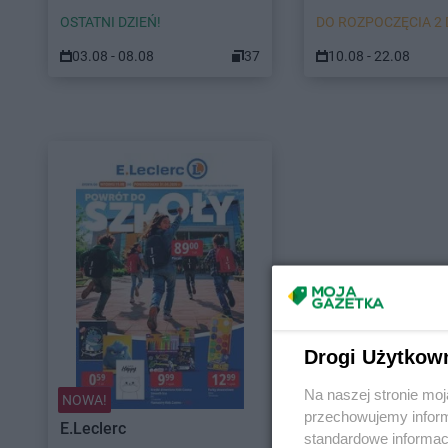
OSTATNI DZIEŃ!
DO ROZPOCZĘCIA 2 
03.08 - 08.08
37
10.08 - 22.08
Drogi Użytkow
Na naszej stronie mo
NOWA!
przechowujemy informa
E.Leclerc
standardowe informac