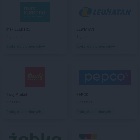
Chata Polska
Chrząstowo
Chata Polska
Chynowa
Chata Polska
Ciosaniec
Chata Polska
Czaplinek
max ELEKTRO
LEWIATAN
Chata Polska
Czarnków
1 gazetka
4 gazetki
Chata Polska
Czarnowo
Dodaj do ulubionych
Dodaj do ulubionych
Chata Polska
Czerniejewo
Chata Polska
Czerwieńsk
Chata Polska
Czeszów
Chata Polska
Dąbie
Chata Polska
Dąbrowa
Chata Polska
Dębnica
Twój Market
PEPCO
Chata Polska
Dębno
2 gazetki
1 gazetka
Chata Polska
Długołęka
Dodaj do ulubionych
Dodaj do ulubionych
Chata Polska
Dobroszyce
Chata Polska
Dobrzejewice
Chata Polska
Dobrzyca
Chata Polska
Dolna Grupa