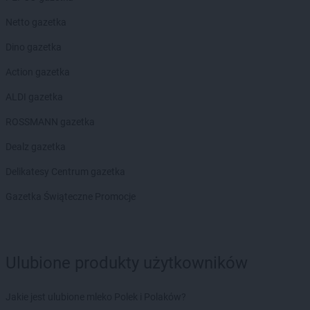
Chata Polska
Leszno
Chata Polska
Ligota Mała
Netto gazetka
Chata Polska
Lipno
Dino gazetka
Chata Polska
Lubań
Chata Polska
Lubiechów
Action gazetka
Chata Polska
Lubomierz
ALDI gazetka
Chata Polska
Luboń
Chata Polska
Lubraniec
ROSSMANN gazetka
Chata Polska
Lutynia
Dealz gazetka
Chata Polska
Lwówek
Delikatesy Centrum gazetka
Chata Polska
Łowyń
Chata Polska
Łubowo
Gazetka Świąteczne Promocje
Chata Polska
Marcinkowice
Chata Polska
Margonin
Chata Polska
Michorzewo
Ulubione produkty użytkowników
Chata Polska
Międzychód
Chata Polska
Mikołajowice
Jakie jest ulubione mleko Polek i Polaków?
Chata Polska
Milicz