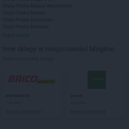
Chata Polska
Bielany Wrocławskie
Chata Polska
Bielsko
Chata Polska
Bobowicko
Chata Polska
Bolewice
Chata Polska
Borek Strzeliński
Pokaż więcej
Chata Polska
Borów
Chata Polska
Borówiec
Inne sklepy w miejscowości Mogilno
Chata Polska
Boszkowo-Letnisko
Zobacz wszystkie sklepy
Chata Polska
Brodowo
Chata Polska
Brzeg Dolny
Chata Polska
Brzoza
Chata Polska
Budzyń
Chata Polska
Buk
Chata Polska
Bydgoszcz
BRICOMARCHE
groszek
7 gazetek
5 gazetek
Chata Polska
Cedynia
Dodaj do ulubionych
Dodaj do ulubionych
Chata Polska
Chlebowo
Chata Polska
Chodzież
Chata Polska
Chrostkowo