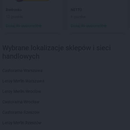
Chata Polska
Biedronka
Iłówiec
NETTO
Chata Polska
12 gazetek
Iwanowice Włościańskie
6 gazetek
Chata Polska
Izbica Kujawska
Dodaj do ulubionych
Dodaj do ulubionych
Chata Polska
Jabłonna
Chata Polska
Jelenia Góra
Wybrane lokalizacje sklepów i sieci
Chata Polska
Jeleniów
handlowych
Chata Polska
Jordanów Śląski
Chata Polska
Kąkolewo
Castorama Warszawa
Chata Polska
Kamień Pomorski
Leroy Merlin Warszawa
Chata Polska
Kamieniec Wrocławski
Chata Polska
Kamionna
Leroy Merlin Wrocław
Chata Polska
Kąty Wrocławskie
Castorama Wrocław
Chata Polska
Kazimierz Biskupi
Chata Polska
Kaźmierz
Castorama Rzeszów
Chata Polska
Kępno
Leroy Merlin Rzeszów
Chata Polska
Kikół