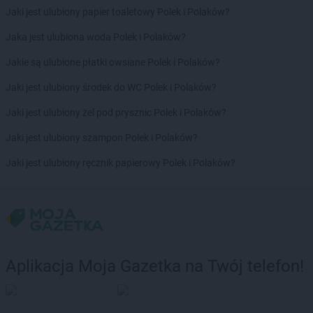
Jaki jest ulubiony papier toaletowy Polek i Polaków?
Chata Polska
Mirosławiec
Chata Polska
Mogilno
Jaka jest ulubiona woda Polek i Polaków?
Chata Polska
Mosina
Jakie są ulubione płatki owsiane Polek i Polaków?
Chata Polska
Mrozów
Chata Polska
Murzynowo Kościelne
Jaki jest ulubiony środek do WC Polek i Polaków?
Chata Polska
Mycielin
Jaki jest ulubiony żel pod prysznic Polek i Polaków?
Chata Polska
Nekla
Jaki jest ulubiony szampon Polek i Polaków?
Chata Polska
Nochowo
Chata Polska
Nowe Czaple
Jaki jest ulubiony ręcznik papierowy Polek i Polaków?
Chata Polska
Nowy Tomyśl
Chata Polska
Oborniki Śląskie
Chata Polska
Obrzycko
Chata Polska
Odolanów
Chata Polska
Oława
Aplikacja Moja Gazetka na Twój telefon!
Chata Polska
Oleśnica
Chata Polska
Orzechowo
Chata Polska
Osiecza Pierwsza