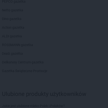
Biedronka
PEPCO gazetka
Brzeg
Biedronka
Brzeg Dolny
Netto gazetka
Biedronka
Brześć Kujawski
Biedronka
Dino gazetka
Brzesko
Biedronka
Brzeszcze
Action gazetka
Biedronka
Brzeziny
Biedronka
ALDI gazetka
Brzezna
Biedronka
Brzeźnio
ROSSMANN gazetka
Biedronka
Brzostek
Biedronka
Dealz gazetka
Brzoza
Biedronka
Brzozów
Delikatesy Centrum gazetka
Biedronka
Buczkowice
Biedronka
Gazetka Świąteczne Promocje
Budzów
Biedronka
Budzyń
Biedronka
Buk
Biedronka
Bukowno
Ulubione produkty użytkowników
Biedronka
Bulowice
Biedronka
Busko-Zdrój
Biedronka
Bychawa
Jakie jest ulubione mleko Polek i Polaków?