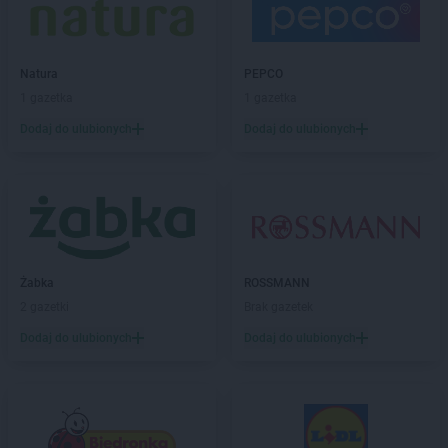
Biedronka
Białe Błota
Biedronka
Białka
Biedronka
Białka Tatrzańska
Natura
PEPCO
Biedronka
Białobrzegi
1 gazetka
1 gazetka
Biedronka
Białogard
Biedronka
Biały Bór
Dodaj do ulubionych
Dodaj do ulubionych
Biedronka
Białystok
Biedronka
Biecz
Biedronka
Biedronka
Biedronka
Biedrusko
Biedronka
Bielany Wrocławskie
Biedronka
Bielawa
Żabka
ROSSMANN
Biedronka
Bielsk
2 gazetki
Brak gazetek
Biedronka
Bielsk Podlaski
Dodaj do ulubionych
Dodaj do ulubionych
Biedronka
Bielsko-Biała
Biedronka
Biertowice
Biedronka
Bieruń
Biedronka
Bierutów
Biedronka
Biłgoraj