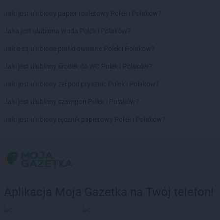
Biedronka
Byczyna
Jaki jest ulubiony papier toaletowy Polek i Polaków?
Biedronka
Bydgoszcz
Biedronka
Bystrzyca Górna
Jaka jest ulubiona woda Polek i Polaków?
Biedronka
Bystrzyca Kłodzka
Jakie są ulubione płatki owsiane Polek i Polaków?
Biedronka
Bytom
Biedronka
Bytom Odrzański
Jaki jest ulubiony środek do WC Polek i Polaków?
Biedronka
Bytów
Jaki jest ulubiony żel pod prysznic Polek i Polaków?
Biedronka
Cegłów
Jaki jest ulubiony szampon Polek i Polaków?
Biedronka
Charzyno
Jaki jest ulubiony ręcznik papierowy Polek i Polaków?
Biedronka
Chechło
Biedronka
Chęciny
Biedronka
Chełm
Biedronka
Chełmek
Biedronka
Chełmno
Biedronka
Chełmża
Aplikacja Moja Gazetka na Twój telefon!
Biedronka
Chmielnik
Biedronka
Chmielów
Biedronka
Choceń