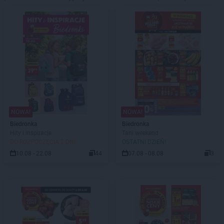
NOWA!
NOWA!
Biedronka
Biedronka
Hity i inspiracje
Tani weekend
DO ROZPOCZĘCIA 2 DNI
OSTATNI DZIEŃ!
10.08 - 22.08
44
07.08 - 08.08
3