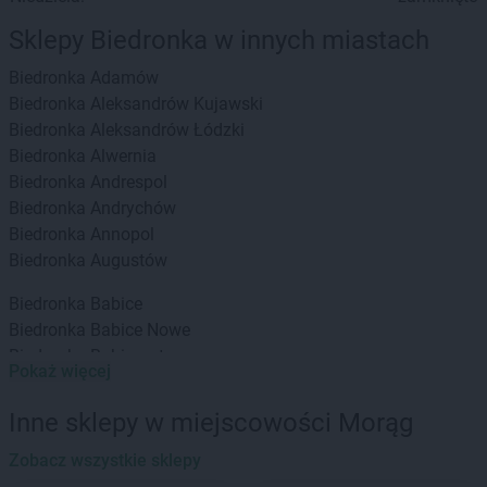
Sklepy Biedronka w innych miastach
Biedronka
Adamów
Biedronka
Aleksandrów Kujawski
Biedronka
Aleksandrów Łódzki
Biedronka
Alwernia
Biedronka
Andrespol
Biedronka
Andrychów
Biedronka
Annopol
Biedronka
Augustów
Biedronka
Babice
Biedronka
Babice Nowe
Biedronka
Babimost
Pokaż więcej
Biedronka
Baborów
Biedronka
Banie
Inne sklepy w miejscowości Morąg
Biedronka
Banie Mazurskie
Biedronka
Zobacz wszystkie sklepy
Banino
Biedronka
Baniocha