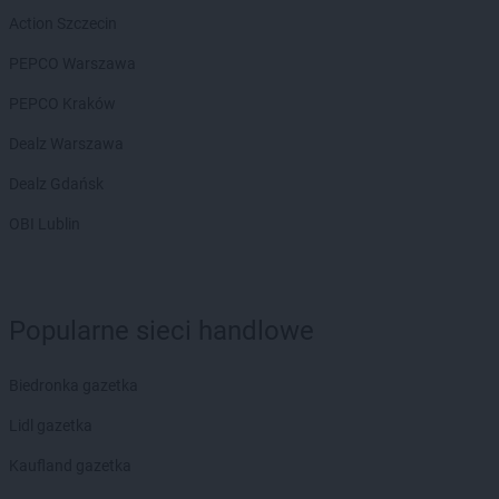
Action Szczecin
Biedronka
Bojano
Biedronka
Bolesławice
PEPCO Warszawa
Biedronka
Bolesławiec
PEPCO Kraków
Biedronka
Bolków
Biedronka
Bolszewo
Dealz Warszawa
Biedronka
Bońki
Dealz Gdańsk
Biedronka
Borek Wielkopolski
Biedronka
Borki
OBI Lublin
Biedronka
Borkowo
Biedronka
Borne Sulinowo
Biedronka
Borówiec
Biedronka
Branice
Popularne sieci handlowe
Biedronka
Braniewo
Biedronka
Brańsk
Biedronka gazetka
Biedronka
Brenna
Biedronka
Lidl gazetka
Brodnica
Biedronka
Brusy
Kaufland gazetka
Biedronka
Brwinów