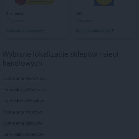
Biedronka
Biskupice
Biedronka
Biskupiec
Biedronka
LIDL
Biedronka
Blachownia
12 gazetek
5 gazetek
Biedronka
Błażowa
Dodaj do ulubionych
Dodaj do ulubionych
Biedronka
Błędów
Biedronka
Bliżyn
Biedronka
Błonie
Wybrane lokalizacje sklepów i sieci
Biedronka
Bobolice
handlowych
Biedronka
Bobowa
Biedronka
Bobrowiec
Castorama Warszawa
Biedronka
Bobrowniki
Biedronka
Bochnia
Leroy Merlin Warszawa
Biedronka
Bochotnica
Leroy Merlin Wrocław
Biedronka
Bochotnica-Kolonia
Biedronka
Bodzentyn
Castorama Wrocław
Biedronka
Bogacica
Castorama Rzeszów
Biedronka
Bogatynia
Biedronka
Boguchwała
Leroy Merlin Rzeszów
Biedronka
Boguszów-Gorce