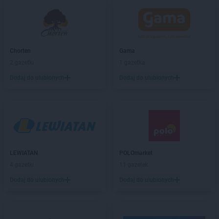
Biedronka
Baranowo
Biedronka
Barciany
Biedronka
Barcin
Biedronka
Barczewo
Chorten
Gama
Biedronka
Bardo
2 gazetki
1 gazetka
Biedronka
Barlinek
Dodaj do ulubionych
Dodaj do ulubionych
Biedronka
Bartoszyce
Biedronka
Barwice
Biedronka
Będzin
Biedronka
Bełchatów
Biedronka
Bełżyce
Biedronka
Bestwina
Biedronka
Bezrzecze
LEWIATAN
POLOmarket
Biedronka
Biała
4 gazetki
11 gazetek
Biedronka
Biała Parcela
Dodaj do ulubionych
Dodaj do ulubionych
Biedronka
Biała Piska
Biedronka
Biała Podlaska
Biedronka
Biała Rawska