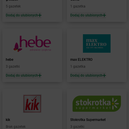
Żabka
Bęczków
5 gazetek
1 gazetka
Żabka
Będzin
Dodaj do ulubionych
Dodaj do ulubionych
Żabka
Bełchatów
Żabka
Bełsznica
Żabka
Bełżyce
Żabka
Bestwina
Żabka
Bestwinka
Żabka
Bezrzecze
Żabka
BG1
hebe
max ELEKTRO
Żabka
Biała
3 gazetki
1 gazetka
Żabka
Biała Druga
Dodaj do ulubionych
Dodaj do ulubionych
Żabka
Biała Piska
Żabka
Biała Podlaska
Żabka
Biała Rawska
Żabka
Białe Błota
Żabka
Białka
Żabka
Białka Tatrzańska
kik
Stokrotka Supermarket
Żabka
Białobrzegi
Brak gazetek
3 gazetki
Żabka
Bialogard