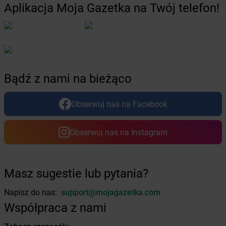
Aplikacja Moja Gazetka na Twój telefon!
Żabka
Budziszewice
Żabka
Budzów
Żabka
Budzyń
Żabka
Bujaków
Żabka
Buk
Żabka
Bukowiec
Bądź z nami na bieżąco
Żabka
Bukowina Tatrzańska
Żabka
Bukowno
Obserwuj nas na Facebook
Żabka
Bulowice
Żabka
Busko-Zdrój
Żabka
Bychawa
Obserwuj nas na Instagram
Żabka
Bycina
Żabka
Byczyna
Żabka
Bydgoszcz
Masz sugestie lub pytania?
Żabka
Bydlin
Żabka
Bydlino
Napisz do nas:
support@mojagazetka.com
Żabka
Bystra
Współpraca z nami
Żabka
Bystra Podhalańska