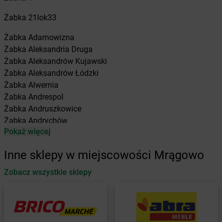
Żabka
21lok33
Żabka
Adamowizna
Żabka
Aleksandria Druga
Żabka
Aleksandrów Kujawski
Żabka
Aleksandrów Łódzki
Żabka
Alwernia
Żabka
Andrespol
Żabka
Andruszkowice
Żabka
Andrychów
Pokaż więcej
Żabka
Antonie
Żabka
Augustów
Inne sklepy w miejscowości Mrągowo
Żabka
Automat
Zobacz wszystkie sklepy
Żabka
Babica
Żabka
Babice Nowe
Żabka
Babimost
Żabka
Baborów