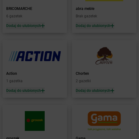
Żabka
Baboszewo
Żabka
Bachowice
BRICOMARCHE
abra meble
Żabka
Bądkowo
6 gazetek
Brak gazetek
Żabka
Bąków
Dodaj do ulubionych
Dodaj do ulubionych
Żabka
Bałtów
Żabka
Banino
Żabka
Baniocha
Żabka
Baranowo
Żabka
Barcin
Żabka
Barczewo
Action
Chorten
Żabka
Bardo
1 gazetka
2 gazetki
Żabka
Barlinek
Żabka
Barniewice
Dodaj do ulubionych
Dodaj do ulubionych
Żabka
Bartąg
Żabka
Bartoszyce
Żabka
Baruchowo
Żabka
Barwałd Średni
Żabka
Barwice
Żabka
Bażanowice
groszek
Gama