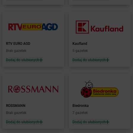
Żabka
Bieżuń
Żabka
Bilcza
Żabka
Biłgoraj
Żabka
Biórków Mały
Żabka
Biskupice
Żabka
Biskupiec
Żabka
Biskupów
RTV EURO AGD
Kaufland
Żabka
Blachownia
Brak gazetek
5 gazetek
Żabka
Błażejewo
Dodaj do ulubionych
Dodaj do ulubionych
Żabka
Błażowa
Żabka
Blizne Łaszczyńskiego
Żabka
Bliżyn
Żabka
Blok Dobryszyce
Żabka
Błonie
Żabka
Bobolice
ROSSMANN
Biedronka
Żabka
Bobolin
Brak gazetek
7 gazetek
Żabka
Bobowa
Żabka
Bobrek
Dodaj do ulubionych
Dodaj do ulubionych
Żabka
Bobrowniki