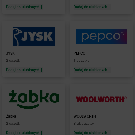
Żabka
Białogóra
Dodaj do ulubionych
Dodaj do ulubionych
Żabka
Białośliwie
Żabka
Białowieża
Żabka
Biały Dunajec
Żabka
Białystok
Żabka
Bibice
Żabka
Biczyce Dolne
JYSK
PEPCO
Żabka
Biecz
2 gazetki
1 gazetka
Żabka
Biedrusko
Dodaj do ulubionych
Dodaj do ulubionych
Żabka
Bielany Wrocławskie
Żabka
Bielawa
Żabka
Bielsk
Żabka
Bielsk Podlaski
Żabka
Bielsko
Żabka
Bielsko-Biała
Żabka
Bieniewice
Żabka
WOOLWORTH
Żabka
Bieruń
2 gazetki
Brak gazetek
Żabka
Biery
Dodaj do ulubionych
Dodaj do ulubionych