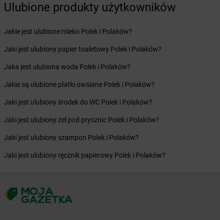
Ulubione produkty użytkowników
Żabka
Brzeg Dolny
Żabka
Brześć Kujawski
Żabka
Brzesko
Jakie jest ulubione mleko Polek i Polaków?
Żabka
Brzeszcze
Jaki jest ulubiony papier toaletowy Polek i Polaków?
Żabka
Brzezia Łąka
Żabka
Brzeziny
Jaka jest ulubiona woda Polek i Polaków?
Żabka
Brzezna
Jakie są ulubione płatki owsiane Polek i Polaków?
Żabka
Brzeźnica
Żabka
Brzeźnio
Jaki jest ulubiony środek do WC Polek i Polaków?
Żabka
Brzezowa
Jaki jest ulubiony żel pod prysznic Polek i Polaków?
Żabka
Brzezówka
Żabka
Brzoskwinia
Jaki jest ulubiony szampon Polek i Polaków?
Żabka
Brzostek
Jaki jest ulubiony ręcznik papierowy Polek i Polaków?
Żabka
Brzoza
Żabka
Brzozów
Żabka
Brzozówka
Żabka
Bucz
Żabka
Buczkowice
Żabka
Budziechów