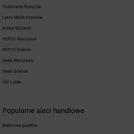
Żabka
Bolków
Castorama Rzeszów
Żabka
Bolszewo
Leroy Merlin Rzeszów
Żabka
Bońki
Żabka
Borawe
Action Szczecin
Żabka
Borek Stary
PEPCO Warszawa
Żabka
Borek Wielkopolski
Żabka
Borkowo
PEPCO Kraków
Żabka
Borne Sulinowo
Dealz Warszawa
Żabka
Boronów
Żabka
Borowa
Dealz Gdańsk
Żabka
Borowianka
OBI Lublin
Żabka
Borówiec
Żabka
Borówno
Żabka
Borowo
Żabka
Boruja Kościelna
Popularne sieci handlowe
Żabka
Borzęcin Duży
Żabka
Borzygniew
Biedronka gazetka
Żabka
Borzytuchom