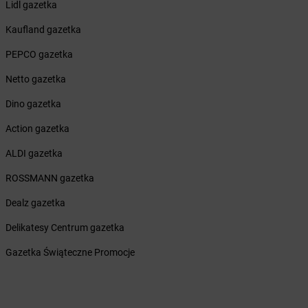
Żabka
Boża Wola
Lidl gazetka
Żabka
Bralin
Kaufland gazetka
Żabka
Branice
Żabka
Braniewo
PEPCO gazetka
Żabka
Brańsk
Netto gazetka
Żabka
Brenna
Żabka
Brodnica
Dino gazetka
Żabka
Brodnica Górna
Action gazetka
Żabka
Brodowo
Żabka
Brody
ALDI gazetka
Żabka
Brojce
ROSSMANN gazetka
Żabka
Bronina
Żabka
Brudzeń Duży
Dealz gazetka
Żabka
Bruskowo Wielkie
Delikatesy Centrum gazetka
Żabka
Brusy
Żabka
Brwinów
Gazetka Świąteczne Promocje
Żabka
Brynica
Żabka
Brzączowice
Żabka
Brzeg