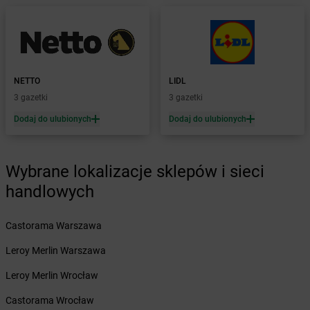
Żabka
Bochnia
Żabka
Bodzechów
Żabka
Bodzentyn
Żabka
Bogatki
Żabka
Bogatynia
NETTO
LIDL
Żabka
Bogdaniec
3 gazetki
3 gazetki
Żabka
Bogdanowo
Dodaj do ulubionych
Dodaj do ulubionych
Żabka
Boguchwała
Żabka
Boguchwałowice
Żabka
Boguszów-Gorce
Wybrane lokalizacje sklepów i sieci
Żabka
Boguszyce
handlowych
Żabka
Bohater
Żabka
Bojano
Żabka
Bojszowy
Castorama Warszawa
Żabka
Bolechowo
Leroy Merlin Warszawa
Żabka
Bolęcin
Żabka
Bolesław
Leroy Merlin Wrocław
Żabka
Bolesławiec
Castorama Wrocław
Żabka
Bolewice