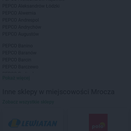
PEPCO
Aleksandrów Łódzki
PEPCO
Alwernia
PEPCO
Andrespol
PEPCO
Andrychów
PEPCO
Augustów
PEPCO
Banino
PEPCO
Baranów
PEPCO
Barcin
PEPCO
Barczewo
PEPCO
Barlinek
Pokaż więcej
PEPCO
Bartoszyce
PEPCO
Barwice
Inne sklepy w miejscowości Mrocza
PEPCO
Będzin
PEPCO
Zobacz wszystkie sklepy
Bełchatów
PEPCO
Bełżyce
PEPCO
Besko
PEPCO
Bestwina
PEPCO
Biała Podlaska