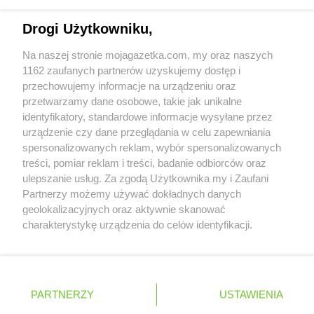
PEPCO
Gdów
Napisz do nas:
support@mojagazetka.com
PEPCO
Gdynia
Drogi Użytkowniku,
Współpraca z nami
PEPCO
Giżycko
Na naszej stronie mojagazetka.com, my oraz naszych
PEPCO
Gliwice
Zobacz szczegóły
1162 zaufanych partnerów uzyskujemy dostęp i
PEPCO
Głogów
Retail Radar – analiza rynku
przechowujemy informacje na urządzeniu oraz
PEPCO
Głogów Małopolski
przetwarzamy dane osobowe, takie jak unikalne
PEPCO
Głogówek
identyfikatory, standardowe informacje wysyłane przez
PEPCO
Główczyce
Wasze ulubione produkty
urządzenie czy dane przeglądania w celu zapewniania
PEPCO
Głowno
spersonalizowanych reklam, wybór spersonalizowanych
Regulamin serwisu i polityka prywatności
PEPCO
Głubczyce
treści, pomiar reklam i treści, badanie odbiorców oraz
PEPCO
Głuchołazy
ulepszanie usług. Za zgodą Użytkownika my i Zaufani
Mapa strony
PEPCO
Partnerzy możemy używać dokładnych danych
Gniewkowo
geolokalizacyjnych oraz aktywnie skanować
PEPCO
Gniezno
Zawsze najnowsze gazetki w naszej
Wszystkie miasta z lokalizacjami sklepów
charakterystykę urządzenia do celów identyfikacji.
PEPCO
Godów
Ponieważ cenimy Twoją prywatność, prosimy o zgodę na
aplikacji
PEPCO
Gogolin
korzystanie z tych technologii poprzez kliknięcie
PEPCO
Gołdap
„Akceptuję”. Zgoda jest dobrowolna i zawsze możesz ją
PEPCO
Goleniów
+ 1,5 mln zadowolonych kupujących
zmienić/wycofać klikając przycisk ustawień prywatności
Polska
Czechy
Ukraina
Litwa
Słowacja
Rumunia
PEPCO
PARTNERZY
Golina
USTAWIENIA
znajdujący się w lewym dolnym rogu strony
PEPCO
Golub-Dobrzyń