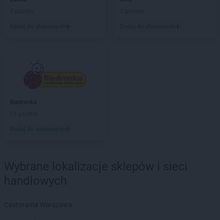
PEPCO
Bogatynia
2 gazetki
2 gazetki
PEPCO
Boguszów-Gorce
PEPCO
Bolesławiec
Dodaj do ulubionych
Dodaj do ulubionych
PEPCO
Bolszewo
PEPCO
Borek Wielkopolski
PEPCO
Braniewo
PEPCO
Brańsk
PEPCO
Bratkowice
PEPCO
Brenna
Biedronka
PEPCO
Brodnica
12 gazetek
PEPCO
Brusy
Dodaj do ulubionych
PEPCO
Brwinów
PEPCO
Brzeg
PEPCO
Brzeg Dolny
Wybrane lokalizacje sklepów i sieci
PEPCO
Brześć Kujawski
handlowych
PEPCO
Brzesko
PEPCO
Brzeszcze
PEPCO
Brzeziny
Castorama Warszawa
PEPCO
Brzostek