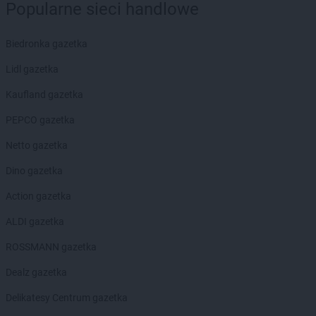
Popularne sieci handlowe
PEPCO
Chojnów
PEPCO
Choroszcz
PEPCO
Chorzów
Biedronka gazetka
PEPCO
Choszczno
Lidl gazetka
PEPCO
Chrzanów
PEPCO
Chwaszczyno
Kaufland gazetka
PEPCO
Ciechanów
PEPCO gazetka
PEPCO
Ciechocinek
PEPCO
Cieszyn
Netto gazetka
PEPCO
Czaplinek
Dino gazetka
PEPCO
Czarna
PEPCO
Czarna Białostocka
Action gazetka
PEPCO
Czarnków
ALDI gazetka
PEPCO
Czarny Dunajec
PEPCO
Czchów
ROSSMANN gazetka
PEPCO
Czechowice-Dziedzice
Dealz gazetka
PEPCO
Czeladź
PEPCO
Czerniejewo
Delikatesy Centrum gazetka
PEPCO
Czernikowo