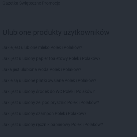
Gazetka Świąteczne Promocje
PEPCO
Czersk
PEPCO
Czerwionka-Leszczyny
PEPCO
Częstochowa
PEPCO
Człuchów
Ulubione produkty użytkowników
PEPCO
Czudec
PEPCO
Jakie jest ulubione mleko Polek i Polaków?
Dąbrowa Białostocka
PEPCO
Dąbrowa Górnicza
Jaki jest ulubiony papier toaletowy Polek i Polaków?
PEPCO
Dąbrowa Tarnowska
PEPCO
Jaka jest ulubiona woda Polek i Polaków?
Dąbrówka
PEPCO
Darłowo
Jakie są ulubione płatki owsiane Polek i Polaków?
PEPCO
Dawidy Bankowe
PEPCO
Jaki jest ulubiony środek do WC Polek i Polaków?
Dębe Wielkie
PEPCO
Dębica
Jaki jest ulubiony żel pod prysznic Polek i Polaków?
PEPCO
Dęblin
PEPCO
Jaki jest ulubiony szampon Polek i Polaków?
Dębno
PEPCO
Dębowa
Jaki jest ulubiony ręcznik papierowy Polek i Polaków?
PEPCO
Debrzno
PEPCO
Dobczyce