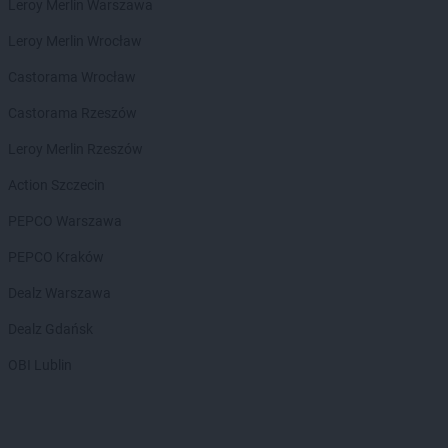
Leroy Merlin Warszawa
PEPCO
Brzozów
PEPCO
Buczkowice
Leroy Merlin Wrocław
PEPCO
Buk
Castorama Wrocław
PEPCO
Busko-Zdrój
PEPCO
Byczyna
Castorama Rzeszów
PEPCO
Bydgoszcz
Leroy Merlin Rzeszów
PEPCO
Bystrzyca Kłodzka
PEPCO
Bytom
Action Szczecin
PEPCO
Bytom Odrzański
PEPCO Warszawa
PEPCO
Bytów
PEPCO Kraków
PEPCO
Celestynów
PEPCO
Chełm
Dealz Warszawa
PEPCO
Chełmno
Dealz Gdańsk
PEPCO
Chmielnik
PEPCO
Chocianów
OBI Lublin
PEPCO
Chodzież
PEPCO
Chojna
PEPCO
Chojnice