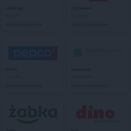
PEPCO
Białe Błota
LEWIATAN
POLOmarket
PEPCO
Białobrzegi
4 gazetki
11 gazetek
PEPCO
Białogard
Dodaj do ulubionych
Dodaj do ulubionych
PEPCO
Białystok
PEPCO
Biecz
PEPCO
Biedrusko
PEPCO
Bielany Wrocławskie
PEPCO
Bielawa
PEPCO
Bielsko-Biała
PEPCO
Bieruń
PEPCO
Sekret Urody
PEPCO
Bierutów
1 gazetka
Brak gazetek
PEPCO
Biłgoraj
Dodaj do ulubionych
Dodaj do ulubionych
PEPCO
Biskupiec
PEPCO
Blachownia
PEPCO
Błonie
PEPCO
Bobolice
PEPCO
Bobowa
PEPCO
Bochnia
Żabka
dino