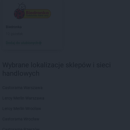
PEPCO
Braniewo
PEPCO
Brańsk
PEPCO
Bratkowice
PEPCO
Brenna
Biedronka
PEPCO
Brodnica
12 gazetek
PEPCO
Brusy
Dodaj do ulubionych
PEPCO
Brwinów
PEPCO
Brzeg
PEPCO
Brzeg Dolny
Wybrane lokalizacje sklepów i sieci
PEPCO
Brześć Kujawski
handlowych
PEPCO
Brzesko
PEPCO
Brzeszcze
PEPCO
Brzeziny
Castorama Warszawa
PEPCO
Brzostek
Leroy Merlin Warszawa
PEPCO
Brzozów
PEPCO
Buczkowice
Leroy Merlin Wrocław
PEPCO
Buk
Castorama Wrocław
PEPCO
Busko-Zdrój
PEPCO
Byczyna
Castorama Rzeszów