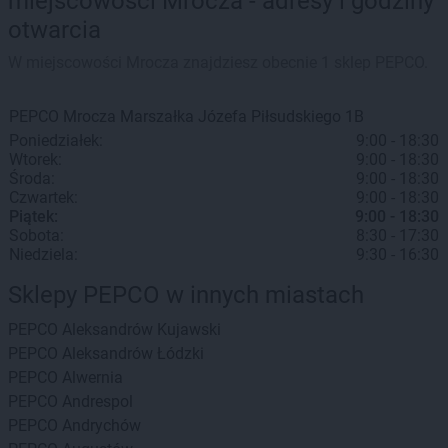
miejscowości Mrocza - adresy i godziny
otwarcia
W miejscowości Mrocza znajdziesz obecnie 1 sklep PEPCO.
PEPCO
Mrocza
Marszałka Józefa Piłsudskiego 1B
Poniedziałek:
9:00 - 18:30
Wtorek:
9:00 - 18:30
Środa:
9:00 - 18:30
Czwartek:
9:00 - 18:30
Piątek:
9:00 - 18:30
Sobota:
8:30 - 17:30
Niedziela:
9:30 - 16:30
Sklepy PEPCO w innych miastach
PEPCO
Aleksandrów Kujawski
PEPCO
Aleksandrów Łódzki
PEPCO
Alwernia
PEPCO
Andrespol
PEPCO
Andrychów