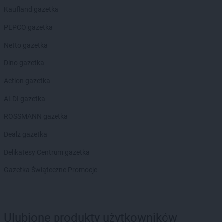
PEPCO
Chwaszczyno
Kaufland gazetka
PEPCO
Ciechanów
PEPCO gazetka
PEPCO
Ciechocinek
PEPCO
Cieszyn
Netto gazetka
PEPCO
Czaplinek
Dino gazetka
PEPCO
Czarna
PEPCO
Czarna Białostocka
Action gazetka
PEPCO
Czarnków
ALDI gazetka
PEPCO
Czarny Dunajec
PEPCO
Czchów
ROSSMANN gazetka
PEPCO
Czechowice-Dziedzice
Dealz gazetka
PEPCO
Czeladź
PEPCO
Czerniejewo
Delikatesy Centrum gazetka
PEPCO
Czernikowo
Gazetka Świąteczne Promocje
PEPCO
Czersk
PEPCO
Czerwionka-Leszczyny
PEPCO
Częstochowa
PEPCO
Człuchów
Ulubione produkty użytkowników