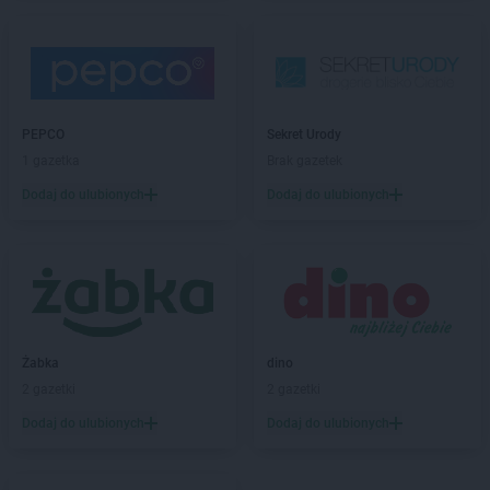
PEPCO
Biecz
PEPCO
Biedrusko
PEPCO
Bielany Wrocławskie
PEPCO
Bielawa
PEPCO
Bielsko-Biała
PEPCO
Bieruń
PEPCO
Sekret Urody
PEPCO
Bierutów
1 gazetka
Brak gazetek
PEPCO
Biłgoraj
Dodaj do ulubionych
Dodaj do ulubionych
PEPCO
Biskupiec
PEPCO
Blachownia
PEPCO
Błonie
PEPCO
Bobolice
PEPCO
Bobowa
PEPCO
Bochnia
Żabka
dino
PEPCO
Bogatynia
2 gazetki
2 gazetki
PEPCO
Boguszów-Gorce
PEPCO
Bolesławiec
Dodaj do ulubionych
Dodaj do ulubionych
PEPCO
Bolszewo
PEPCO
Borek Wielkopolski