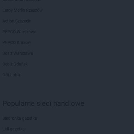
PEPCO
Bydgoszcz
Leroy Merlin Rzeszów
PEPCO
Bystrzyca Kłodzka
PEPCO
Bytom
Action Szczecin
PEPCO
Bytom Odrzański
PEPCO Warszawa
PEPCO
Bytów
PEPCO Kraków
PEPCO
Celestynów
PEPCO
Chełm
Dealz Warszawa
PEPCO
Chełmno
Dealz Gdańsk
PEPCO
Chmielnik
PEPCO
Chocianów
OBI Lublin
PEPCO
Chodzież
PEPCO
Chojna
PEPCO
Chojnice
Popularne sieci handlowe
PEPCO
Chojnów
PEPCO
Choroszcz
PEPCO
Chorzów
Biedronka gazetka
PEPCO
Choszczno
Lidl gazetka
PEPCO
Chrzanów