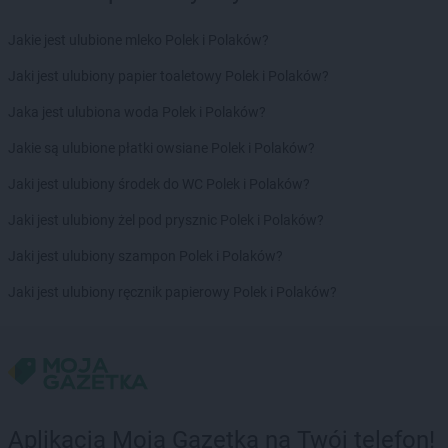
PEPCO
Czudec
PEPCO
Jakie jest ulubione mleko Polek i Polaków?
Dąbrowa Białostocka
PEPCO
Dąbrowa Górnicza
Jaki jest ulubiony papier toaletowy Polek i Polaków?
PEPCO
Dąbrowa Tarnowska
PEPCO
Jaka jest ulubiona woda Polek i Polaków?
Dąbrówka
PEPCO
Darłowo
Jakie są ulubione płatki owsiane Polek i Polaków?
PEPCO
Dawidy Bankowe
PEPCO
Jaki jest ulubiony środek do WC Polek i Polaków?
Dębe Wielkie
PEPCO
Dębica
Jaki jest ulubiony żel pod prysznic Polek i Polaków?
PEPCO
Dęblin
PEPCO
Jaki jest ulubiony szampon Polek i Polaków?
Dębno
PEPCO
Dębowa
Jaki jest ulubiony ręcznik papierowy Polek i Polaków?
PEPCO
Debrzno
PEPCO
Dobczyce
PEPCO
Dobra
PEPCO
Dobre Miasto
PEPCO
Drawsko Pomorskie
PEPCO
Drezdenko
Aplikacja Moja Gazetka na Twój telefon!