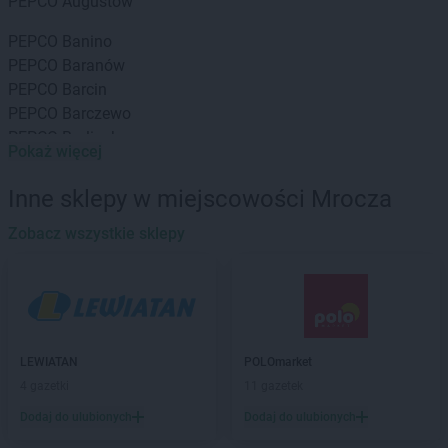
PEPCO
Augustów
PEPCO
Banino
PEPCO
Baranów
PEPCO
Barcin
PEPCO
Barczewo
PEPCO
Barlinek
Pokaż więcej
PEPCO
Bartoszyce
PEPCO
Barwice
Inne sklepy w miejscowości Mrocza
PEPCO
Będzin
PEPCO
Zobacz wszystkie sklepy
Bełchatów
PEPCO
Bełżyce
PEPCO
Besko
PEPCO
Bestwina
PEPCO
Biała Podlaska
PEPCO
Białe Błota
LEWIATAN
POLOmarket
PEPCO
Białobrzegi
4 gazetki
11 gazetek
PEPCO
Białogard
Dodaj do ulubionych
Dodaj do ulubionych
PEPCO
Białystok