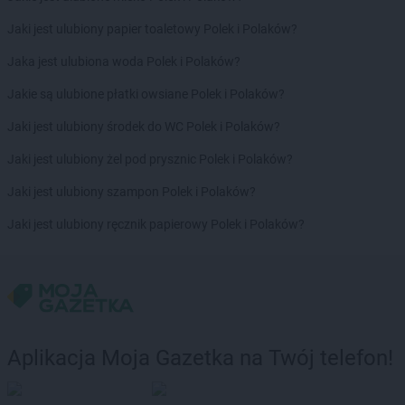
LEWIATAN
Byszewo
LEWIATAN
Bytom
Jaki jest ulubiony papier toaletowy Polek i Polaków?
LEWIATAN
Bytoń
Jaka jest ulubiona woda Polek i Polaków?
LEWIATAN
Cekcyn
Jakie są ulubione płatki owsiane Polek i Polaków?
LEWIATAN
Cerkwica
Jaki jest ulubiony środek do WC Polek i Polaków?
LEWIATAN
Cewków
LEWIATAN
Chechło
Jaki jest ulubiony żel pod prysznic Polek i Polaków?
LEWIATAN
Chełm
Jaki jest ulubiony szampon Polek i Polaków?
LEWIATAN
Chełm Śląski
LEWIATAN
Chełmiec
Jaki jest ulubiony ręcznik papierowy Polek i Polaków?
LEWIATAN
Chlewiska
LEWIATAN
Chmielek
LEWIATAN
Chmielno
LEWIATAN
Choceń
LEWIATAN
Chochołów
LEWIATAN
Chocianów
Aplikacja Moja Gazetka na Twój telefon!
LEWIATAN
Chodecz
LEWIATAN
Chodów