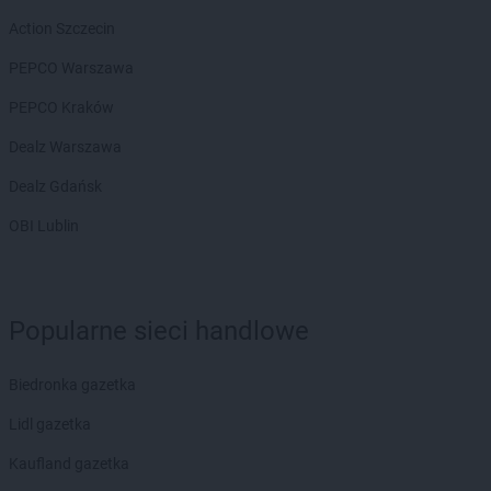
LEWIATAN
Brudzew
Action Szczecin
LEWIATAN
Brudzowice
LEWIATAN
PEPCO Warszawa
Brusy
LEWIATAN
Brwilno
PEPCO Kraków
LEWIATAN
Brzeg
LEWIATAN
Dealz Warszawa
Brzemiona
LEWIATAN
Brześć Kujawski
Dealz Gdańsk
LEWIATAN
Brzesko
LEWIATAN
OBI Lublin
Brzeziny
LEWIATAN
Brzeziny-Kolonia
LEWIATAN
Brzeźnica
LEWIATAN
Brzeźno
Popularne sieci handlowe
LEWIATAN
Brzostowiec
LEWIATAN
Brzozie
LEWIATAN
Brzozów Stary
Biedronka gazetka
LEWIATAN
Brzozowica Duża
Lidl gazetka
LEWIATAN
Brzyszów
LEWIATAN
Buczkowice
Kaufland gazetka
LEWIATAN
Budry