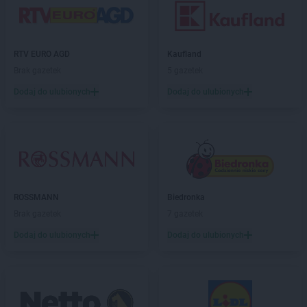
LEWIATAN
Bodzechów
LEWIATAN
Bodzentyn
LEWIATAN
Bogumiłowice
RTV EURO AGD
Kaufland
LEWIATAN
Bojano
Brak gazetek
5 gazetek
LEWIATAN
Bojszowy
Dodaj do ulubionych
Dodaj do ulubionych
LEWIATAN
Bolechowice
LEWIATAN
Bolesław
LEWIATAN
Bolesławiec
LEWIATAN
Bolestraszyce
LEWIATAN
Boleszkowice
LEWIATAN
Bolków
LEWIATAN
Bolszewo
ROSSMANN
Biedronka
LEWIATAN
Bondyrz
Brak gazetek
7 gazetek
LEWIATAN
Borki
Dodaj do ulubionych
Dodaj do ulubionych
LEWIATAN
Borki Wielkie
LEWIATAN
Boronów
LEWIATAN
Borowa
LEWIATAN
Borowe