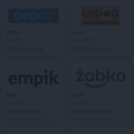
LEWIATAN
Biesal
LEWIATAN
Bieżuń
LEWIATAN
Bilcza
LEWIATAN
Biłgoraj
LEWIATAN
PEPCO
Biórków Wielki
Laboo
LEWIATAN
1 gazetka
Biskupice
Brak gazetek
LEWIATAN
Biskupie-Kolonia
Dodaj do ulubionych
Dodaj do ulubionych
LEWIATAN
Biskupiec
LEWIATAN
Biszcza
LEWIATAN
Bisztynek
LEWIATAN
Bładnice Dolne
LEWIATAN
Błażek
LEWIATAN
Blizne
Empik
Żabka
LEWIATAN
Bobolice
1 gazetka
2 gazetki
LEWIATAN
Bobrek
LEWIATAN
Dodaj do ulubionych
Bobrowa
Dodaj do ulubionych
LEWIATAN
Bobrowniki
LEWIATAN
Bochnia
LEWIATAN
Bodzanów