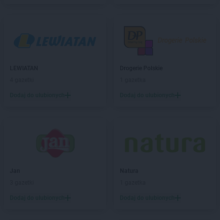
LEWIATAN
Biała Piska
LEWIATAN
Biała Podlaska
LEWIATAN
Białaczów
LEWIATAN
Białka Tatrzańska
LEWIATAN
Białobłocie
LEWIATAN
Białobrzegi
LEWIATAN
Drogerie Polskie
LEWIATAN
Białogóra
4 gazetki
1 gazetka
LEWIATAN
Białopole
Dodaj do ulubionych
Dodaj do ulubionych
LEWIATAN
Biały Bór
LEWIATAN
Biały Kościół
LEWIATAN
Białystok
LEWIATAN
Bielkówko
LEWIATAN
Bielsk
LEWIATAN
Bielsko-Biała
LEWIATAN
Bieńkowice
Jan
Natura
LEWIATAN
Bierawa
3 gazetki
1 gazetka
LEWIATAN
Biernatki
Dodaj do ulubionych
Dodaj do ulubionych
LEWIATAN
Bieruń
LEWIATAN
Bierzewice