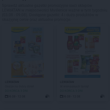
Sprawdź aktualne gazetki promocyjne sieci sklepów
LEWIATAN w miejscowości Myślenice ważne w tym tygodniu
(03.08 - 09.08). Dostępne gazetki: 4 i dużo produktów w
okazyjnej cenie oraz aktualne promocje.
LEWIATAN
LEWIATAN
Okazje na dobry dzień
W wielopakach taniej!
DO KOŃCA 3 DNI
DO KOŃCA 3 DNI
06.08 - 12.08
1
06.08 - 12.08
1