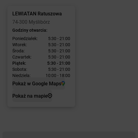
LEWIATAN
Ratuszowa
74-300 Myślibórz
Godziny otwarcia:
Poniedziałek:
5:30 - 21:00
Wtorek:
5:30 - 21:00
Środa:
5:30 - 21:00
Czwartek:
5:30 - 21:00
Piątek:
5:30 - 21:00
Sobota:
5:30 - 21:00
Niedziela:
10:00 - 18:00
Pokaż w Google Maps
Pokaż na mapie