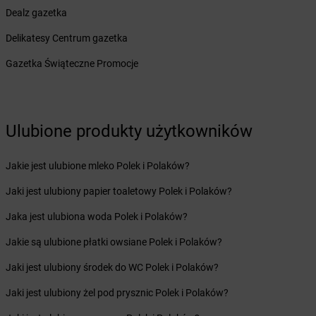
Dealz gazetka
LEWIATAN
Budy Kozickie
LEWIATAN
Budzisław Kościelny
Delikatesy Centrum gazetka
LEWIATAN
Budzów
Gazetka Świąteczne Promocje
LEWIATAN
Budzyń
LEWIATAN
Buk
LEWIATAN
Buków
LEWIATAN
Bukowiec
Ulubione produkty użytkowników
LEWIATAN
Bukowo
LEWIATAN
Bulkowo
Jakie jest ulubione mleko Polek i Polaków?
LEWIATAN
Bulowice
LEWIATAN
Burzec
Jaki jest ulubiony papier toaletowy Polek i Polaków?
LEWIATAN
Buśno
Jaka jest ulubiona woda Polek i Polaków?
LEWIATAN
Bychawa
LEWIATAN
Bydgoszcz
Jakie są ulubione płatki owsiane Polek i Polaków?
LEWIATAN
Bystra
Jaki jest ulubiony środek do WC Polek i Polaków?
LEWIATAN
Bystrzyca
LEWIATAN
Bystrzyca Kłodzka
Jaki jest ulubiony żel pod prysznic Polek i Polaków?
LEWIATAN
Bystrzyca Stara