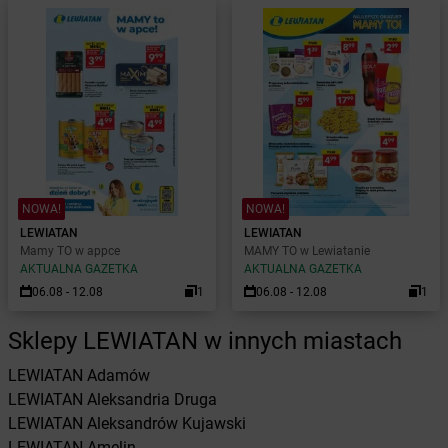
NOWA!
NOWA!
LEWIATAN
LEWIATAN
Mamy TO w appce
MAMY TO w Lewiatanie
AKTUALNA GAZETKA
AKTUALNA GAZETKA
06.08 - 12.08
1
06.08 - 12.08
1
Sklepy LEWIATAN w innych miastach
LEWIATAN
Adamów
LEWIATAN
Aleksandria Druga
LEWIATAN
Aleksandrów Kujawski
LEWIATAN
Amelin