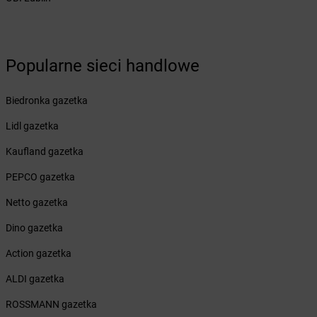
LEWIATAN
Brudzew
LEWIATAN
Brudzowice
LEWIATAN
Brusy
LEWIATAN
Brwilno
Popularne sieci handlowe
LEWIATAN
Brzeg
LEWIATAN
Brzemiona
Biedronka gazetka
LEWIATAN
Brześć Kujawski
Lidl gazetka
LEWIATAN
Brzesko
LEWIATAN
Brzeziny
Kaufland gazetka
LEWIATAN
Brzeziny-Kolonia
PEPCO gazetka
LEWIATAN
Brzeźnica
LEWIATAN
Brzeźno
Netto gazetka
LEWIATAN
Brzostowiec
Dino gazetka
LEWIATAN
Brzozie
LEWIATAN
Brzozów Stary
Action gazetka
LEWIATAN
Brzozowica Duża
ALDI gazetka
LEWIATAN
Brzyszów
LEWIATAN
Buczkowice
ROSSMANN gazetka
LEWIATAN
Budry