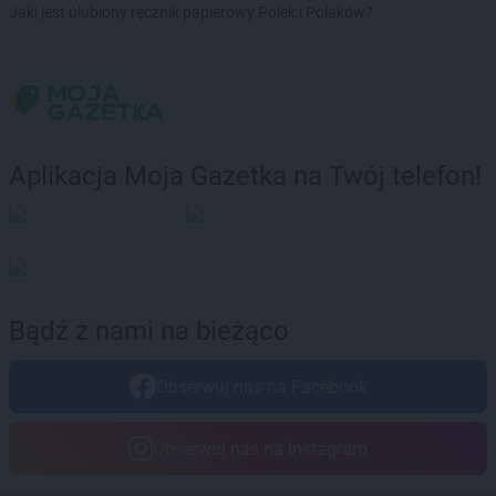
Jaki jest ulubiony ręcznik papierowy Polek i Polaków?
Delikatesy Centrum
Byczyna
Delikatesy Centrum
Bydgoszcz
Delikatesy Centrum
Bystra Podhalańska
Delikatesy Centrum
Bystry
Delikatesy Centrum
Bystrzyca Kłodzka
Delikatesy Centrum
Bytom
Aplikacja Moja Gazetka na Twój telefon!
Delikatesy Centrum
Cergowa
Delikatesy Centrum
Cewice
Delikatesy Centrum
Chałupki
Delikatesy Centrum
Charsznica
Delikatesy Centrum
Chęciny
Delikatesy Centrum
Chełm
Bądź z nami na bieżąco
Delikatesy Centrum
Chełm Śląski
Delikatesy Centrum
Chlewiska
Obserwuj nas na Facebook
Delikatesy Centrum
Chłopice
Delikatesy Centrum
Chmielnik
Obserwuj nas na Instagram
Delikatesy Centrum
Chocianów
Delikatesy Centrum
Chodzież