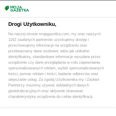
Delikatesy Centrum
Chojna
Masz sugestie lub pytania?
Delikatesy Centrum
Chojnów
Delikatesy Centrum
Chorkówka
Napisz do nas:
support@mojagazetka.com
Delikatesy Centrum
Chorzele
Drogi Użytkowniku,
Współpraca z nami
Delikatesy Centrum
Chorzelów
Na naszej stronie mojagazetka.com, my oraz naszych
Delikatesy Centrum
Chorzów
Zobacz szczegóły
1162 zaufanych partnerów uzyskujemy dostęp i
Delikatesy Centrum
Choszczno
Retail Radar – analiza rynku
przechowujemy informacje na urządzeniu oraz
Delikatesy Centrum
Cianowice Duże
przetwarzamy dane osobowe, takie jak unikalne
Delikatesy Centrum
Cienin Kościelny
identyfikatory, standardowe informacje wysyłane przez
Delikatesy Centrum
Cieszanów
Wasze ulubione produkty
urządzenie czy dane przeglądania w celu zapewniania
Delikatesy Centrum
Ciężkowice
spersonalizowanych reklam, wybór spersonalizowanych
Delikatesy Centrum
Cmolas
Regulamin serwisu i polityka prywatności
treści, pomiar reklam i treści, badanie odbiorców oraz
Delikatesy Centrum
Czarna
ulepszanie usług. Za zgodą Użytkownika my i Zaufani
Mapa strony
Delikatesy Centrum
Czarna Górna
Partnerzy możemy używać dokładnych danych
Delikatesy Centrum
geolokalizacyjnych oraz aktywnie skanować
Czarnków
Zawsze najnowsze gazetki w naszej
Wszystkie miasta z lokalizacjami sklepów
charakterystykę urządzenia do celów identyfikacji.
Delikatesy Centrum
Czchów
Ponieważ cenimy Twoją prywatność, prosimy o zgodę na
aplikacji
Delikatesy Centrum
Czeladź
korzystanie z tych technologii poprzez kliknięcie
Delikatesy Centrum
Czernichów
„Akceptuję”. Zgoda jest dobrowolna i zawsze możesz ją
Delikatesy Centrum
Częstochowa