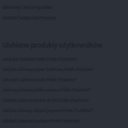
Delikatesy Centrum
Brudzeń Duży
Delikatesy Centrum gazetka
Delikatesy Centrum
Brusy
Delikatesy Centrum
Brzączowice
Gazetka Świąteczne Promocje
Delikatesy Centrum
Brzeszcze
Delikatesy Centrum
Brzezinka
Delikatesy Centrum
Brzeziny
Delikatesy Centrum
Brzezna
Ulubione produkty użytkowników
Delikatesy Centrum
Brzeźnica
Delikatesy Centrum
Brzostek
Jakie jest ulubione mleko Polek i Polaków?
Delikatesy Centrum
Brzoza
Jaki jest ulubiony papier toaletowy Polek i Polaków?
Delikatesy Centrum
Brzóza Królewska
Delikatesy Centrum
Brzóza Stadnicka
Jaka jest ulubiona woda Polek i Polaków?
Delikatesy Centrum
Brzozów
Jakie są ulubione płatki owsiane Polek i Polaków?
Delikatesy Centrum
Brzyska
Delikatesy Centrum
Budy Głogowskie
Jaki jest ulubiony środek do WC Polek i Polaków?
Delikatesy Centrum
Budy Łańcuckie
Jaki jest ulubiony żel pod prysznic Polek i Polaków?
Delikatesy Centrum
Bukowsko
Delikatesy Centrum
Busko-Zdrój
Jaki jest ulubiony szampon Polek i Polaków?
Delikatesy Centrum
Buszkowiczki