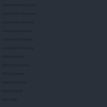
Delikatesy Centrum
Bielawa
Castorama Warszawa
Delikatesy Centrum
Bielawy
Leroy Merlin Warszawa
Delikatesy Centrum
Bieliny
Delikatesy Centrum
Bielsk
Leroy Merlin Wrocław
Delikatesy Centrum
Bielsk Podlaski
Castorama Wrocław
Delikatesy Centrum
Bielsko-Biała
Delikatesy Centrum
Bierdzany
Castorama Rzeszów
Delikatesy Centrum
Bieruń
Leroy Merlin Rzeszów
Delikatesy Centrum
Bierutów
Delikatesy Centrum
Biłgoraj
Action Szczecin
Delikatesy Centrum
Błaszki
PEPCO Warszawa
Delikatesy Centrum
Błażowa
Delikatesy Centrum
Blizne
PEPCO Kraków
Delikatesy Centrum
Bliżyn
Dealz Warszawa
Delikatesy Centrum
Błotnica Strzelecka
Delikatesy Centrum
Bobowa
Dealz Gdańsk
Delikatesy Centrum
Bóbrka
OBI Lublin
Delikatesy Centrum
Bochnia
Delikatesy Centrum
Bodzentyn