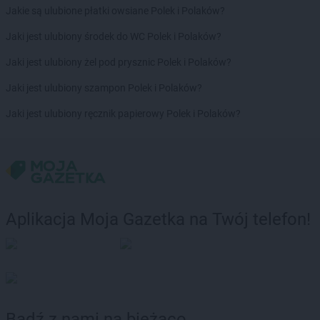
Jakie są ulubione płatki owsiane Polek i Polaków?
LEWIATAN
Bodzechów
LEWIATAN
Bodzentyn
Jaki jest ulubiony środek do WC Polek i Polaków?
LEWIATAN
Bogumiłowice
Jaki jest ulubiony żel pod prysznic Polek i Polaków?
LEWIATAN
Bojano
LEWIATAN
Bojszowy
Jaki jest ulubiony szampon Polek i Polaków?
LEWIATAN
Bolechowice
Jaki jest ulubiony ręcznik papierowy Polek i Polaków?
LEWIATAN
Bolesław
LEWIATAN
Bolesławiec
LEWIATAN
Bolestraszyce
LEWIATAN
Boleszkowice
LEWIATAN
Bolków
LEWIATAN
Bolszewo
Aplikacja Moja Gazetka na Twój telefon!
LEWIATAN
Bondyrz
LEWIATAN
Borki
LEWIATAN
Borki Wielkie
LEWIATAN
Boronów
LEWIATAN
Borowa
LEWIATAN
Borowe
Bądź z nami na bieżąco