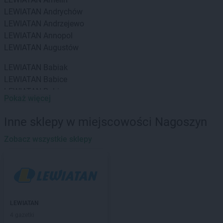
LEWIATAN
Andrychów
LEWIATAN
Andrzejewo
LEWIATAN
Annopol
LEWIATAN
Augustów
LEWIATAN
Babiak
LEWIATAN
Babice
LEWIATAN
Babin
Pokaż więcej
LEWIATAN
Baborów
LEWIATAN
Baboszewo
Inne sklepy w miejscowości Nagoszyn
LEWIATAN
Baciuty
LEWIATAN
Zobacz wszystkie sklepy
Bąkowo
LEWIATAN
Baligród
LEWIATAN
Balin
LEWIATAN
Banino
LEWIATAN
Baranowo
LEWIATAN
Barcino
LEWIATAN
LEWIATAN
Barczewo
4 gazetki
LEWIATAN
Bargłów Kościelny