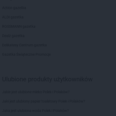
LEWIATAN
Biesal
Action gazetka
LEWIATAN
Bieżuń
LEWIATAN
Bilcza
ALDI gazetka
LEWIATAN
Biłgoraj
ROSSMANN gazetka
LEWIATAN
Biórków Wielki
LEWIATAN
Biskupice
Dealz gazetka
LEWIATAN
Biskupie-Kolonia
Delikatesy Centrum gazetka
LEWIATAN
Biskupiec
LEWIATAN
Biszcza
Gazetka Świąteczne Promocje
LEWIATAN
Bisztynek
LEWIATAN
Bładnice Dolne
LEWIATAN
Błażek
Ulubione produkty użytkowników
LEWIATAN
Blizne
LEWIATAN
Bobolice
LEWIATAN
Bobrek
Jakie jest ulubione mleko Polek i Polaków?
LEWIATAN
Bobrowa
Jaki jest ulubiony papier toaletowy Polek i Polaków?
LEWIATAN
Bobrowniki
LEWIATAN
Bochnia
Jaka jest ulubiona woda Polek i Polaków?
LEWIATAN
Bodzanów