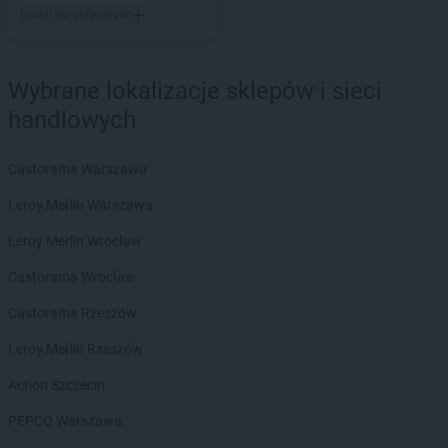
Dodaj do ulubionych
LEWIATAN
Barlinek
LEWIATAN
Bartniczka
LEWIATAN
Bartoszyce
Wybrane lokalizacje sklepów i sieci
LEWIATAN
Barwałd Dolny
handlowych
LEWIATAN
Barwice
LEWIATAN
Batorz
LEWIATAN
Bębło
Castorama Warszawa
LEWIATAN
Będzin
Leroy Merlin Warszawa
LEWIATAN
Bejsce
LEWIATAN
Bełk
Leroy Merlin Wrocław
LEWIATAN
Bełżyce
Castorama Wrocław
LEWIATAN
Benice
LEWIATAN
Bęsia
Castorama Rzeszów
LEWIATAN
Bestwina
Leroy Merlin Rzeszów
LEWIATAN
Bestwinka
LEWIATAN
Biadoliny Szlacheckie
Action Szczecin
LEWIATAN
Biała
PEPCO Warszawa
LEWIATAN
Biała Druga