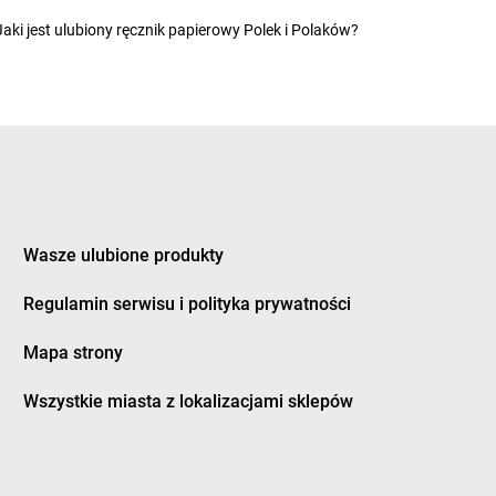
dy
Chorten
Gryfice
Jaki jest ulubiony ręcznik papierowy Polek i Polaków?
dy-Woniecko
Chorten
Gryfino
jewo
Chorten
Grzebowilk
nowo
Chorten
Grzybowo
zówka
Chorten
Grzymkowice
dek
Chorten
Gulczewo
dzisk Mazowiecki
Chorten
Guźnia
bieszów
Wasze ulubione produkty
d
zlew
Regulamin serwisu i polityka prywatności
wrocław
Mapa strony
eniowo
Chorten
Jeziórko
śnia
Chorten
Jeziorowskie
Wszystkie miasta z lokalizacjami sklepów
nki
Chorten
Józefów
in
Chorten
Juchnowiec Kościelny
i
Chorten
Jurki