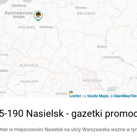
Leaflet
Stadia Maps
OpenMapTile
|
©
, ©
-190 Nasielsk - gazetki promo
ten w miejscowości Nasielsk na ulicy Warszawska ważne w tym t