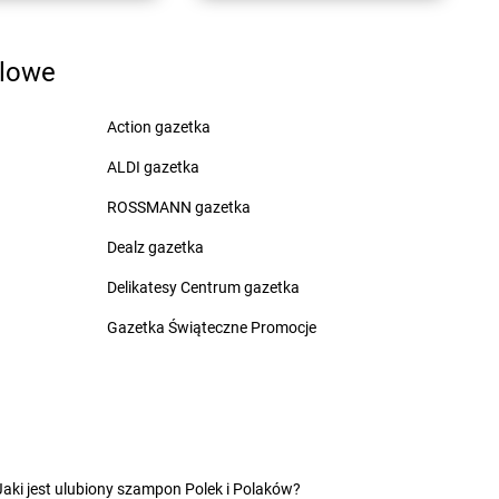
inia
Chorten
Dzięcielec
ewica
Chorten
Dzierlin
dlowe
onówko
Chorten
Dzierzgów
ycim
Chorten
Dzierżoniów
iny
Chorten
Dziewin
Action gazetka
ów
ALDI gazetka
zki
cza Mała
ROSSMANN gazetka
ałdowo
Dealz gazetka
Delikatesy Centrum gazetka
Gazetka Świąteczne Promocje
tomin
Chorten
Grodzisk Wielkopolski
idlino
Chorten
Grójec
orowo
Chorten
Gronowo Górne
 Lipiński
Chorten
Grudziądz
bowiec
Chorten
Grupa
Jaki jest ulubiony szampon Polek i Polaków?
bowo
Chorten
Gruszki