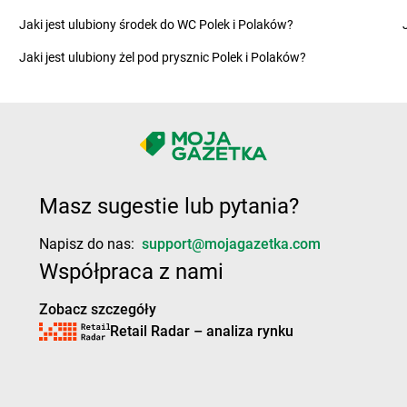
Chorten
Górki Zagajne
Chorten
Grą
Jaki jest ulubiony środek do WC Polek i Polaków?
Chorten
Gorlice
Chorten
Grą
Jaki jest ulubiony żel pod prysznic Polek i Polaków?
Chorten
Górowo Iławeckie
Chorten
Gra
Chorten
Gorzkowiczki
Chorten
Gra
Chorten
Gorzów Wielkopolski
Chorten
Grę
e
Chorten
Gościeszowice
Chorten
Gró
Chorten
Gościno
Chorten
Gro
Chorten
Hopowo
Chorten
Hru
Masz sugestie lub pytania?
ubański
Chorten
Horodyszcze
Chorten
Hru
Chorten
Horyszów Polski
Chorten
Hus
Napisz do nas:
support@mojagazetka.com
Współpraca z nami
Chorten
Inowłódz
Chorten
Ino
Chorten
Jedlicze
Chorten
Jel
Zobacz szczegóły
Chorten
Jedlińsk
Chorten
Jele
Retail Radar – analiza rynku
Chorten
Jedlnia-Letnisko
Chorten
Jelo
Chorten
Jednorożec
Chorten
Jen
Chorten
Jędrzejów
Chorten
Jeńk