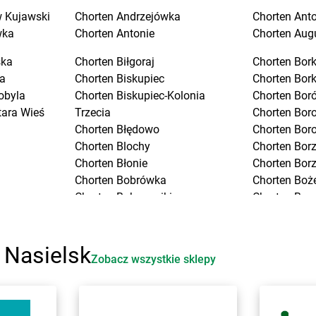
 Kujawski
Chorten
Andrzejówka
Chorten
Ant
wka
Chorten
Antonie
Chorten
Aug
ska
Chorten
Biłgoraj
Chorten
Bork
a
Chorten
Biskupiec
Chorten
Bor
obyla
Chorten
Biskupiec-Kolonia
Chorten
Boró
tara Wieś
Trzecia
Chorten
Bor
Chorten
Błędowo
Chorten
Bor
Chorten
Blochy
Chorten
Bor
Chorten
Błonie
Chorten
Bor
Chorten
Bobrówka
Chorten
Boż
Chorten
Bobrowniki
Chorten
Bra
Chorten
Bochnia
Chorten
Bra
Chorten
Boćki
Chorten
Bra
Chorten
Bodaczów
Chorten
Bra
 Nasielsk
Zobacz wszystkie sklepy
Chorten
Bogatynia
Chorten
Bre
Chorten
Bogdanka
Chorten
Bro
ice
Chorten
Bojano
Chorten
Brój
ki
Chorten
Bolęcin
Chorten
Bro