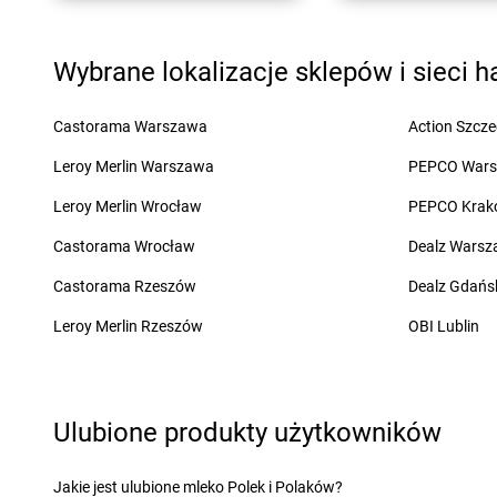
Chorten
Dąbrowa Chełmińska
Chorten
Dębna
Chorten
Dąbrowa Tarnowska
Chorten
Dębnik
Wybrane lokalizacje sklepów i sieci 
Chorten
Dąbrowa Wielka
Chorten
Dębno
Chorten
Dąbrowa-Kaski
Chorten
Dębowica
Chorten
Dąbrówka
Chorten
Debrzno
Castorama Warszawa
Action Szcze
Chorten
Dąbrówka Kościelna
Chorten
Dębsk
Leroy Merlin Warszawa
PEPCO War
Chorten
Dąbrówka Leśna
Chorten
Długa Kości
Chorten
Dąbrówki
Chorten
Długie
Leroy Merlin Wrocław
PEPCO Krak
Chorten
Dąbrówno
Chorten
Dobre
Castorama Wrocław
Dealz Wars
Chorten
Elbląg
Chorten
Ełk
Castorama Rzeszów
Dealz Gdańs
Chorten
Filipów
Chorten
Frampol
Leroy Merlin Rzeszów
OBI Lublin
Chorten
Gąbin
Chorten
Gleba
Chorten
Gabryelin
Chorten
Glina
Chorten
Gaczyska
Chorten
Gliniak
Ulubione produkty użytkowników
Chorten
Garbatówka
Chorten
Gliwice
Chorten
Garwolin
Chorten
Głogów
Jakie jest ulubione mleko Polek i Polaków?
Chorten
Gąsawa
Chorten
Głogówek