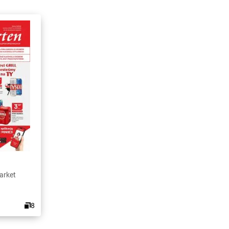
arket
8