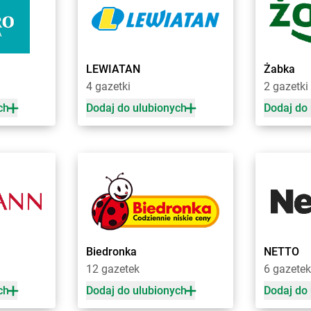
Chorten
Bolesławiec
Chorten
Bro
Chorten
Bolimów
Chorten
Bro
ski
Chorten
Bolków
Chorten
Bro
a
Chorten
Bolszewo
Chorten
Brud
LEWIATAN
Żabka
Chorten
Borek
Chorten
Bru
4 gazetki
2 gazetki
ch
Dodaj do ulubionych
Dodaj do
Chorten
Choszczno
Chorten
Cza
Chorten
Chrzanów
Chorten
Cza
Chorten
Ciechanów
Chorten
Czar
Chorten
Ciechanowiec
Chorten
Cza
Chorten
Ciemne
Chorten
Cza
 Drugie
Chorten
Cierno-Żabieniec
Chorten
Cza
Chorten
Cieszyn
Chorten
Cza
Chorten
Cisewie
Chorten
Cza
Chorten
Cyców-Kolonia Druga
Chorten
Cze
Biedronka
NETTO
o
Chorten
Czadrów
Chorten
Cze
12 gazetek
6 gazetek
Chorten
Dobry Las
Chorten
Dro
ch
Dodaj do ulubionych
Dodaj do
Chorten
Dobrzyniewo Duże
Chorten
Drw