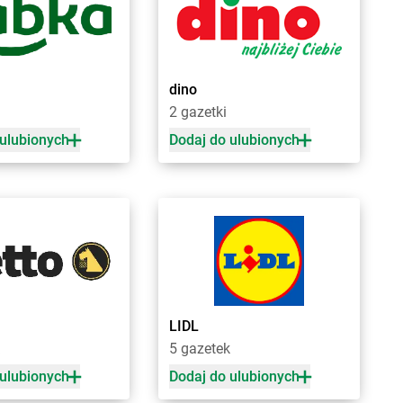
ńczany
Chorten
Burkat
niewice
Chorten
Burzyn
nowo
Chorten
Bydgoszcz
ki Stare
Chorten
Bytom
dino
sy
Chorten
Bytów
2 gazetki
 ulubionych
Dodaj do ulubionych
ple
Chorten
Czerniewice
rna
Chorten
Czernikowo
na Białostocka
Chorten
Czerwieńsk
rna Wieś Kościelna
Chorten
Częstochowa
rnków
Chorten
Człuchów
rnotrzew
Chorten
Czosnów
rnów
Chorten
Czyczkowy
rny Bór
Chorten
Czyże
chowice-Dziedzice
Chorten
Czyżew
LIDL
rnice Borowe
5 gazetek
zdowo
Chorten
Działki
 ulubionych
Dodaj do ulubionych
ęck
Chorten
Dziechciniec