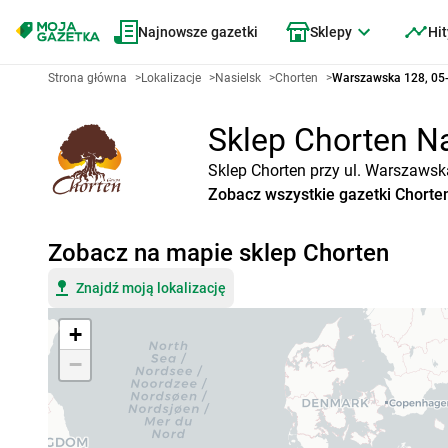
Najnowsze gazetki
Sklepy
Hit
Strona główna
>
Lokalizacje
>
Nasielsk
>
Chorten
>
Warszawska 128, 05-
Sklep Chorten Na
Sklep Chorten przy ul. Warszawsk
Zobacz wszystkie gazetki Chorte
Zobacz na mapie sklep Chorten
Znajdź moją lokalizację
+
−