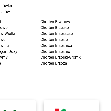
onówka
ustów
i
Chorten
Brwinów
kowo
Chorten
Brzesko
w Wielki
Chorten
Brzeszcze
owe
Chorten
Brzezie
owina
Chorten
Brzeźnica
zęcin Duży
Chorten
Brzeźnio
zymy
Chorten
Brzóski-Gromki
e
Chorten
Brzoza
ciejówka
Chorten
Brzozówka
mki
Chorten
Budki Piaseckie
niewo
Chorten
Budy Barcząckie
ńsk
Chorten
Budziska
nna
Chorten
Bugaj
chów
Chorten
Buk
ce
Chorten
Bukowiec
k
Chorten
Bukowina