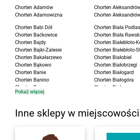
Chorten
Adamów
Chorten
Aleksandrów
Chorten
Adamowizna
Chorten
Aleksandró
Chorten
Babi Dół
Chorten
Biała Podla
Chorten
Baćkowice
Chorten
Biała Rawsk
Chorten
Bajdy
Chorten
Białebłoto-K
Chorten
Bajki-Zalesie
Chorten
Białebłoto-S
Chorten
Bakałarzewo
Chorten
Białobiel
Chorten
Bąkowo
Chorten
Białobrzegi
Chorten
Banie
Chorten
Białogard
Chorten
Banino
Chorten
Białogóra
Chorten
Baranowo
Chorten
Białousy
Pokaż więcej
Chorten
Barchów
Chorten
Białowieża
Chorten
Barcikowo
Chorten
Białożewin
Chorten
Barcin
Chorten
Białystok
Inne sklepy w miejscowości
Chorten
Bargłów Kościelny
Chorten
Biecz
Chorten
Bartniki
Chorten
Biedaszki
Chorten
Bartołty Wielkie
Chorten
Biedrzychow
Chorten
Bartoszyce
Chorten
Bielany-Żyła