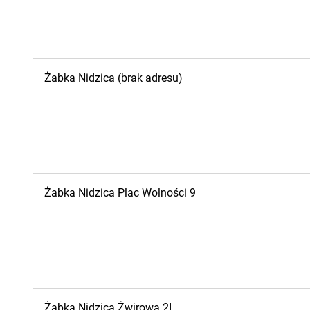
Żabka
Nidzica
(brak adresu)
Żabka
Nidzica
Plac Wolności 9
Żabka
Nidzica
Żwirowa 2I