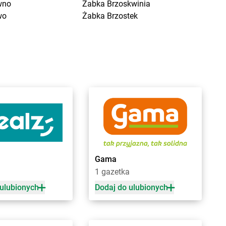
wno
Żabka
Brzoskwinia
wo
Żabka
Brzostek
a Kościelna
Żabka
Brzoza
cin Duży
Żabka
Brzozów
ygniew
Żabka
Brzozówka
ytuchom
Żabka
Bucz
 Wola
Żabka
Buczkowice
n
Żabka
Budziechów
ce
Żabka
Budziszewice
iewo
Żabka
Budzów
sk
Żabka
Budzyń
na
Żabka
Bujaków
ica
Żabka
Buk
Gama
ica Górna
Żabka
Bukowiec
1 gazetka
owo
Żabka
Bukowina Tatrzańska
y
Żabka
Bukowno
 ulubionych
Dodaj do ulubionych
e
Żabka
Bulowice
na
Żabka
Busko-Zdrój
zeń Duży
Żabka
Bychawa