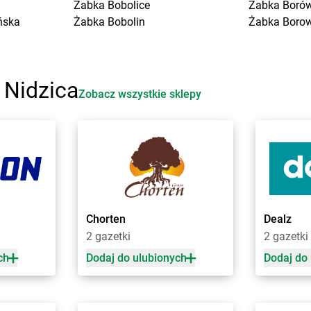
Żabka
Bobolice
Żabka
Boró
ńska
Żabka
Bobolin
Żabka
Boro
Żabka
Bobowa
Żabka
Boruj
Żabka
Bobrek
Żabka
Borzę
Żabka
Bobrowniki
Żabka
Borz
 Nidzica
Żabka
Bochnia
Żabka
Borz
Zobacz wszystkie sklepy
Żabka
Bodzechów
Żabka
Boża
Żabka
Bodzentyn
Żabka
Brali
Żabka
Bogatki
Żabka
Brani
Żabka
Bogatynia
Żabka
Bran
e
Żabka
Bogdaniec
Żabka
Brań
Żabka
Bogdanowo
Żabka
Bren
Żabka
Boguchwała
Żabka
Brodn
Chorten
Dealz
ławskie
Żabka
Boguchwałowice
Żabka
Brodn
2 gazetki
2 gazetki
Żabka
Boguszów-Gorce
Żabka
Brod
Żabka
Boguszyce
Żabka
Brod
ch
Dodaj do ulubionych
Dodaj do
ki
Żabka
Bohater
Żabka
Brojc
Żabka
Bojano
Żabka
Broni
Żabka
Bojszowy
Żabka
Brud