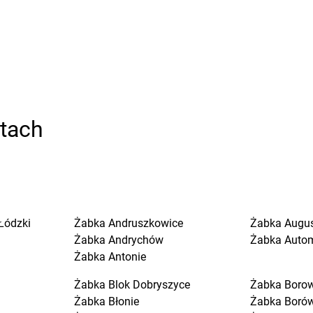
stach
Łódzki
Żabka
Andruszkowice
Żabka
Augu
Żabka
Andrychów
Żabka
Auto
Żabka
Antonie
Żabka
Blok Dobryszyce
Żabka
Boro
Żabka
Błonie
Żabka
Boró