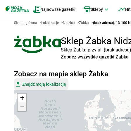
Najnowsze gazetki
Sklepy
Hit
Strona główna
>
Lokalizacje
>
Nidzica
>
Żabka
>
(brak adresu), 13-100 N
Sklep Żabka Nidzi
Sklep Żabka przy ul. (brak adresu
Zobacz wszystkie gazetki Żabka
Zobacz na mapie sklep Żabka
Znajdź moją lokalizację
+
−