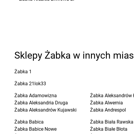
Sklepy Żabka w innych mia
Żabka
1
Żabka
21lok33
Żabka
Adamowizna
Żabka
Aleksandrów 
Żabka
Aleksandria Druga
Żabka
Alwernia
Żabka
Aleksandrów Kujawski
Żabka
Andrespol
Żabka
Babica
Żabka
Biała Rawska
Żabka
Babice Nowe
Żabka
Białe Błota