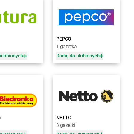
owo Wielkie
Żabka
Bycina
Żabka
Byczyna
nów
Żabka
Bydgoszcz
ca
Żabka
Bydlin
zowice
Żabka
Bydlino
PEPCO
Żabka
Bystra
a
1 gazetka
 Dolny
Żabka
Bystra Podhalańska
ć Kujawski
Żabka
Bystry
 ulubionych
Dodaj do ulubionych
ko
Żabka
Bystrzyca
zcze
Żabka
Bystrzyca Kłodzka
ia Łąka
Żabka
Bytom
iny
Żabka
Bytów
zna
nica
nio
yn
Żabka
Czekanka
a
NETTO
owice
Żabka
Czekanów
3 gazetki
c
Żabka
Czeladź