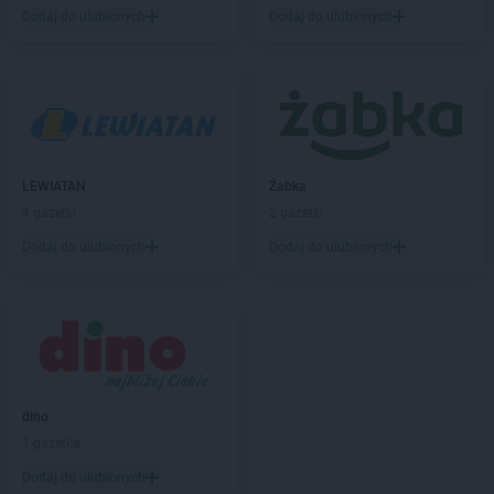
Dodaj do ulubionych
Dodaj do ulubionych
LEWIATAN
Barlinek
LEWIATAN
Bartniczka
LEWIATAN
Bartoszyce
LEWIATAN
Barwałd Dolny
LEWIATAN
Barwice
LEWIATAN
Batorz
LEWIATAN
Bębło
LEWIATAN
Żabka
LEWIATAN
Będzin
4 gazetki
2 gazetki
LEWIATAN
Bejsce
Dodaj do ulubionych
Dodaj do ulubionych
LEWIATAN
Bełk
LEWIATAN
Bełżyce
LEWIATAN
Benice
LEWIATAN
Bęsia
LEWIATAN
Bestwina
LEWIATAN
Bestwinka
dino
LEWIATAN
Biadoliny Szlacheckie
1 gazetka
LEWIATAN
Biała
LEWIATAN
Biała Druga
Dodaj do ulubionych