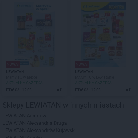
NOWA!
NOWA!
LEWIATAN
LEWIATAN
Mamy TO w appce
MAMY TO w Lewiatanie
AKTUALNA GAZETKA
AKTUALNA GAZETKA
06.08 - 12.08
1
06.08 - 12.08
1
Sklepy LEWIATAN w innych miastach
LEWIATAN
Adamów
LEWIATAN
Aleksandria Druga
LEWIATAN
Aleksandrów Kujawski
LEWIATAN
Amelin