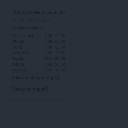
LEWIATAN
Niedźwiedź 45
34-735 Niedźwiedź
Godziny otwarcia:
Poniedziałek:
7:00 - 20:00
Wtorek:
7:00 - 20:00
Środa:
7:00 - 20:00
Czwartek:
7:00 - 20:00
Piątek:
7:00 - 20:00
Sobota:
7:00 - 20:00
Niedziela:
9:00 - 17:00
Pokaż w Google Maps
Pokaż na mapie