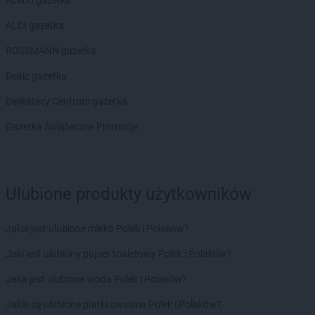
Action gazetka
LEWIATAN
Bodzechów
ALDI gazetka
LEWIATAN
Bodzentyn
LEWIATAN
Bogumiłowice
ROSSMANN gazetka
LEWIATAN
Bojano
Dealz gazetka
LEWIATAN
Bojszowy
LEWIATAN
Bolechowice
Delikatesy Centrum gazetka
LEWIATAN
Bolesław
Gazetka Świąteczne Promocje
LEWIATAN
Bolesławiec
LEWIATAN
Bolestraszyce
LEWIATAN
Boleszkowice
LEWIATAN
Bolków
Ulubione produkty użytkowników
LEWIATAN
Bolszewo
LEWIATAN
Bondyrz
Jakie jest ulubione mleko Polek i Polaków?
LEWIATAN
Borki
LEWIATAN
Borki Wielkie
Jaki jest ulubiony papier toaletowy Polek i Polaków?
LEWIATAN
Boronów
Jaka jest ulubiona woda Polek i Polaków?
LEWIATAN
Borowa
LEWIATAN
Borowe
Jakie są ulubione płatki owsiane Polek i Polaków?