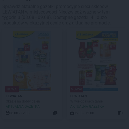
Sprawdź aktualne gazetki promocyjne sieci sklepów
LEWIATAN w miejscowości Niedźwiedź ważne w tym
tygodniu (03.08 - 09.08). Dostępne gazetki: 4 i dużo
produktów w okazyjnej cenie oraz aktualne promocje.
NOWA!
NOWA!
LEWIATAN
LEWIATAN
Okazje na dobry dzień
W wielopakach taniej!
AKTUALNA GAZETKA
AKTUALNA GAZETKA
06.08 - 12.08
1
06.08 - 12.08
1