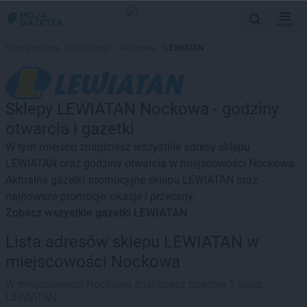
MENU
Strona główna
>
Lokalizacje
>
Nockowa
>
LEWIATAN
Sklepy LEWIATAN Nockowa - godziny
otwarcia i gazetki
W tym miejscu znajdziesz wszystkie adresy sklepu
LEWIATAN oraz godziny otwarcia w miejscowości Nockowa.
Aktualne gazetki promocyjne sklepu LEWIATAN oraz
najnowsze promocje, okazje i przeceny.
Zobacz wszystkie gazetki LEWIATAN
Lista adresów sklepu LEWIATAN w
miejscowości Nockowa
W miejscowości Nockowa znajdziesz obecnie 1 sklep
LEWIATAN.