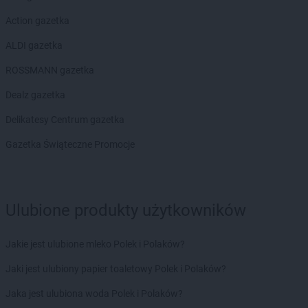
LEWIATAN
Biesal
Action gazetka
LEWIATAN
Bieżuń
LEWIATAN
Bilcza
ALDI gazetka
LEWIATAN
Biłgoraj
ROSSMANN gazetka
LEWIATAN
Biórków Wielki
LEWIATAN
Biskupice
Dealz gazetka
LEWIATAN
Biskupie-Kolonia
Delikatesy Centrum gazetka
LEWIATAN
Biskupiec
LEWIATAN
Biszcza
Gazetka Świąteczne Promocje
LEWIATAN
Bisztynek
LEWIATAN
Bładnice Dolne
LEWIATAN
Błażek
Ulubione produkty użytkowników
LEWIATAN
Blizne
LEWIATAN
Bobolice
LEWIATAN
Bobrek
Jakie jest ulubione mleko Polek i Polaków?
LEWIATAN
Bobrowa
Jaki jest ulubiony papier toaletowy Polek i Polaków?
LEWIATAN
Bobrowniki
LEWIATAN
Bochnia
Jaka jest ulubiona woda Polek i Polaków?
LEWIATAN
Bodzanów