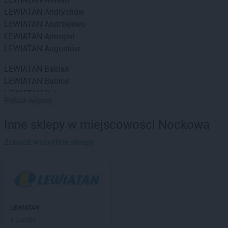
LEWIATAN
Andrychów
LEWIATAN
Andrzejewo
LEWIATAN
Annopol
LEWIATAN
Augustów
LEWIATAN
Babiak
LEWIATAN
Babice
LEWIATAN
Babin
Pokaż więcej
LEWIATAN
Baborów
LEWIATAN
Baboszewo
Inne sklepy w miejscowości Nockowa
LEWIATAN
Baciuty
LEWIATAN
Zobacz wszystkie sklepy
Bąkowo
LEWIATAN
Baligród
LEWIATAN
Balin
LEWIATAN
Banino
LEWIATAN
Baranowo
LEWIATAN
Barcino
LEWIATAN
LEWIATAN
Barczewo
4 gazetki
LEWIATAN
Bargłów Kościelny