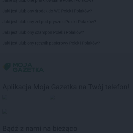
Jakie są ulubione płatki owsiane Polek i Polaków?
LEWIATAN
Bodzechów
LEWIATAN
Bodzentyn
Jaki jest ulubiony środek do WC Polek i Polaków?
LEWIATAN
Bogumiłowice
Jaki jest ulubiony żel pod prysznic Polek i Polaków?
LEWIATAN
Bojano
LEWIATAN
Bojszowy
Jaki jest ulubiony szampon Polek i Polaków?
LEWIATAN
Bolechowice
Jaki jest ulubiony ręcznik papierowy Polek i Polaków?
LEWIATAN
Bolesław
LEWIATAN
Bolesławiec
LEWIATAN
Bolestraszyce
LEWIATAN
Boleszkowice
LEWIATAN
Bolków
LEWIATAN
Bolszewo
Aplikacja Moja Gazetka na Twój telefon!
LEWIATAN
Bondyrz
LEWIATAN
Borki
LEWIATAN
Borki Wielkie
LEWIATAN
Boronów
LEWIATAN
Borowa
LEWIATAN
Borowe
Bądź z nami na bieżąco
LEWIATAN
Borowie