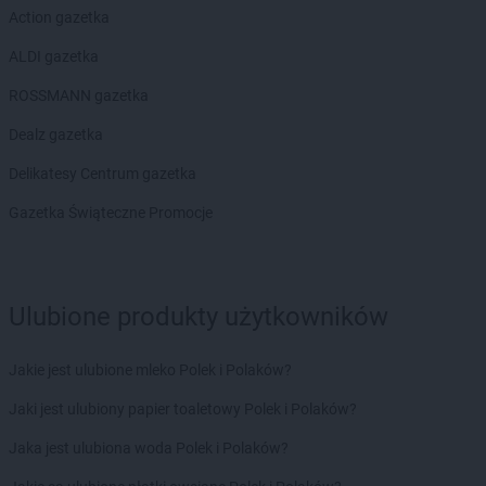
LEWIATAN
Biesal
Action gazetka
LEWIATAN
Bieżuń
LEWIATAN
Bilcza
ALDI gazetka
LEWIATAN
Biłgoraj
ROSSMANN gazetka
LEWIATAN
Biórków Wielki
LEWIATAN
Biskupice
Dealz gazetka
LEWIATAN
Biskupie-Kolonia
Delikatesy Centrum gazetka
LEWIATAN
Biskupiec
LEWIATAN
Biszcza
Gazetka Świąteczne Promocje
LEWIATAN
Bisztynek
LEWIATAN
Bładnice Dolne
LEWIATAN
Błażek
Ulubione produkty użytkowników
LEWIATAN
Blizne
LEWIATAN
Bobolice
LEWIATAN
Bobrek
Jakie jest ulubione mleko Polek i Polaków?
LEWIATAN
Bobrowa
Jaki jest ulubiony papier toaletowy Polek i Polaków?
LEWIATAN
Bobrowniki
LEWIATAN
Bochnia
Jaka jest ulubiona woda Polek i Polaków?
LEWIATAN
Bodzanów