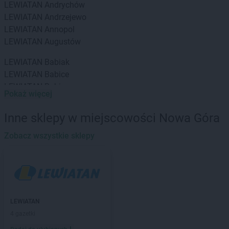
LEWIATAN
Andrychów
LEWIATAN
Andrzejewo
LEWIATAN
Annopol
LEWIATAN
Augustów
LEWIATAN
Babiak
LEWIATAN
Babice
LEWIATAN
Babin
Pokaż więcej
LEWIATAN
Baborów
LEWIATAN
Baboszewo
Inne sklepy w miejscowości Nowa Góra
LEWIATAN
Baciuty
LEWIATAN
Zobacz wszystkie sklepy
Bąkowo
LEWIATAN
Baligród
LEWIATAN
Balin
LEWIATAN
Banino
LEWIATAN
Baranowo
LEWIATAN
Barcino
LEWIATAN
LEWIATAN
Barczewo
4 gazetki
LEWIATAN
Bargłów Kościelny