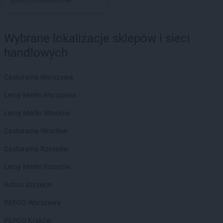
Dodaj do ulubionych
LEWIATAN
Barlinek
LEWIATAN
Bartniczka
LEWIATAN
Bartoszyce
Wybrane lokalizacje sklepów i sieci
LEWIATAN
Barwałd Dolny
handlowych
LEWIATAN
Barwice
LEWIATAN
Batorz
LEWIATAN
Bębło
Castorama Warszawa
LEWIATAN
Będzin
Leroy Merlin Warszawa
LEWIATAN
Bejsce
LEWIATAN
Bełk
Leroy Merlin Wrocław
LEWIATAN
Bełżyce
Castorama Wrocław
LEWIATAN
Benice
LEWIATAN
Bęsia
Castorama Rzeszów
LEWIATAN
Bestwina
Leroy Merlin Rzeszów
LEWIATAN
Bestwinka
LEWIATAN
Biadoliny Szlacheckie
Action Szczecin
LEWIATAN
Biała
PEPCO Warszawa
LEWIATAN
Biała Druga
LEWIATAN
Biała Piska
PEPCO Kraków