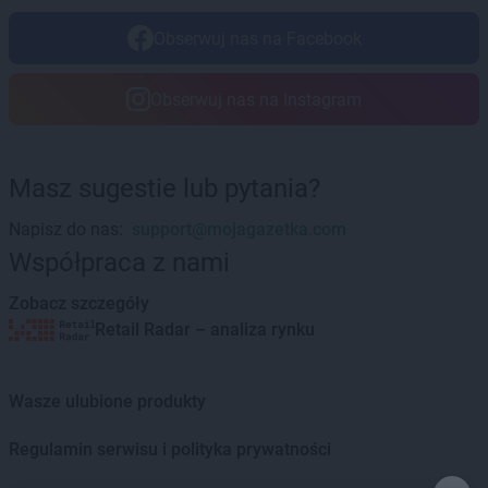
LEWIATAN
Borowno
Obserwuj nas na Facebook
LEWIATAN
Borowo
LEWIATAN
Borowy Młyn
LEWIATAN
Borucino
Obserwuj nas na Instagram
LEWIATAN
Borzęcin Mały
LEWIATAN
Bożejowice
LEWIATAN
Bożepole Wielkie
Masz sugestie lub pytania?
LEWIATAN
Bożewo
LEWIATAN
Bralin
Napisz do nas:
support@mojagazetka.com
...
LEWIATAN
Braniewo
Współpraca z nami
LEWIATAN
Bratkowice
...
Zobacz szczegóły
LEWIATAN
Brenna
...
Retail Radar – analiza rynku
LEWIATAN
Brenno
LEWIATAN
Brodnica
LEWIATAN
Brodnica Górna
Wasze ulubione produkty
LEWIATAN
Brodowe Łąki
LEWIATAN
Brożec
Regulamin serwisu i polityka prywatności
LEWIATAN
Brudzeń Duży