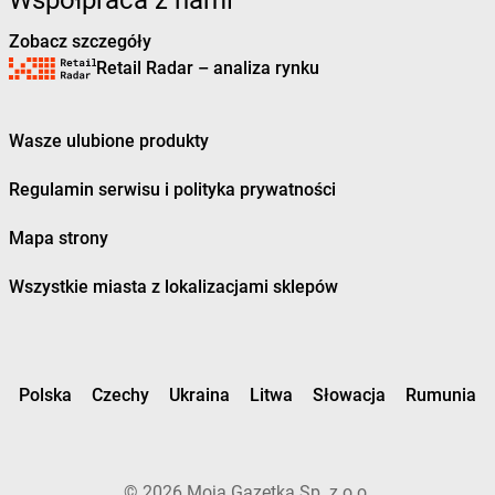
Współpraca z nami
Żabka
Brześć Kujawski
Żabka
Brzesko
Zobacz szczegóły
Żabka
Brzeszcze
Retail Radar – analiza rynku
Żabka
Brzezia Łąka
Żabka
Brzeziny
Wasze ulubione produkty
Żabka
Brzezna
Żabka
Brzeźnica
Regulamin serwisu i polityka prywatności
Żabka
Brzeźnio
Żabka
Brzezowa
Mapa strony
Żabka
Brzezówka
Żabka
Brzoskwinia
Wszystkie miasta z lokalizacjami sklepów
Żabka
Brzostek
Żabka
Brzoza
Żabka
Brzozów
Żabka
Brzozówka
Polska
Czechy
Ukraina
Litwa
Słowacja
Rumunia
Żabka
Bucz
Żabka
Buczkowice
Żabka
Budziechów
Żabka
Budziszewice
©
2026
Moja Gazetka Sp. z o.o.