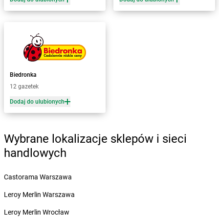
Żabka
Białośliwie
Żabka
Białowieża
Żabka
Biały Dunajec
Żabka
Białystok
Żabka
Bibice
Żabka
Biczyce Dolne
Biedronka
Żabka
Biecz
12 gazetek
Żabka
Biedrusko
Dodaj do ulubionych
Żabka
Bielany Wrocławskie
Żabka
Bielawa
Żabka
Bielsk
Wybrane lokalizacje sklepów i sieci
Żabka
Bielsk Podlaski
Żabka
Bielsko
handlowych
Żabka
Bielsko-Biała
Żabka
Bieniewice
Castorama Warszawa
Żabka
Bieruń
Leroy Merlin Warszawa
Żabka
Biery
Żabka
Bieżuń
Leroy Merlin Wrocław