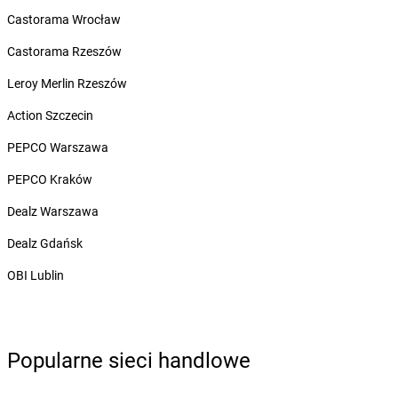
Żabka
Bilcza
Castorama Wrocław
Żabka
Biłgoraj
Żabka
Biórków Mały
Castorama Rzeszów
Żabka
Biskupice
Leroy Merlin Rzeszów
Żabka
Biskupiec
Żabka
Biskupów
Action Szczecin
Żabka
Blachownia
PEPCO Warszawa
Żabka
Błażejewo
Żabka
Błażowa
PEPCO Kraków
Żabka
Blizne Łaszczyńskiego
Dealz Warszawa
Żabka
Bliżyn
Żabka
Blok Dobryszyce
Dealz Gdańsk
Żabka
Błonie
OBI Lublin
Żabka
Bobolice
Żabka
Bobolin
Żabka
Bobowa
Żabka
Bobrek
Popularne sieci handlowe
Żabka
Bobrowniki
Żabka
Bochnia