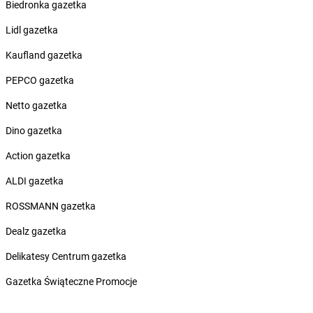
Biedronka gazetka
Żabka
Bodzechów
Żabka
Bodzentyn
Lidl gazetka
Żabka
Bogatki
Kaufland gazetka
Żabka
Bogatynia
Żabka
Bogdaniec
PEPCO gazetka
Żabka
Bogdanowo
Netto gazetka
Żabka
Boguchwała
Żabka
Boguchwałowice
Dino gazetka
Żabka
Boguszów-Gorce
Action gazetka
Żabka
Boguszyce
Żabka
Bohater
ALDI gazetka
Żabka
Bojano
ROSSMANN gazetka
Żabka
Bojszowy
Żabka
Bolechowo
Dealz gazetka
Żabka
Bolęcin
Delikatesy Centrum gazetka
Żabka
Bolesław
Żabka
Bolesławiec
Gazetka Świąteczne Promocje
Żabka
Bolewice
Żabka
Bolków