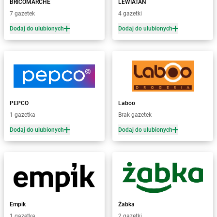
Żabka
Bachowice
BRICOMARCHE
LEWIATAN
Żabka
Bądkowo
7 gazetek
4 gazetki
Żabka
Bąków
Dodaj do ulubionych
Dodaj do ulubionych
Żabka
Bałtów
Żabka
Banino
Żabka
Baniocha
Żabka
Baranowo
Żabka
Barcin
Żabka
Barczewo
PEPCO
Laboo
Żabka
Bardo
1 gazetka
Brak gazetek
Żabka
Barlinek
Żabka
Barniewice
Dodaj do ulubionych
Dodaj do ulubionych
Żabka
Bartąg
Żabka
Bartoszyce
Żabka
Baruchowo
Żabka
Barwałd Średni
Żabka
Barwice
Żabka
Bażanowice
Empik
Żabka
Żabka
Bęczków
1 gazetka
2 gazetki