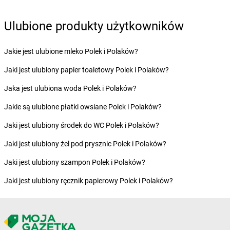
Żabka
Bolszewo
Żabka
Bońki
Ulubione produkty użytkowników
Żabka
Borawe
Żabka
Borek Stary
Jakie jest ulubione mleko Polek i Polaków?
Żabka
Borek Wielkopolski
Jaki jest ulubiony papier toaletowy Polek i Polaków?
Żabka
Borkowo
Żabka
Borne Sulinowo
Jaka jest ulubiona woda Polek i Polaków?
Żabka
Boronów
Jakie są ulubione płatki owsiane Polek i Polaków?
Żabka
Borowa
Żabka
Borowianka
Jaki jest ulubiony środek do WC Polek i Polaków?
Żabka
Borówiec
Jaki jest ulubiony żel pod prysznic Polek i Polaków?
Żabka
Borówno
Żabka
Borowo
Jaki jest ulubiony szampon Polek i Polaków?
Żabka
Boruja Kościelna
Jaki jest ulubiony ręcznik papierowy Polek i Polaków?
Żabka
Borzęcin Duży
Żabka
Borzygniew
Żabka
Borzytuchom
Żabka
Boża Wola