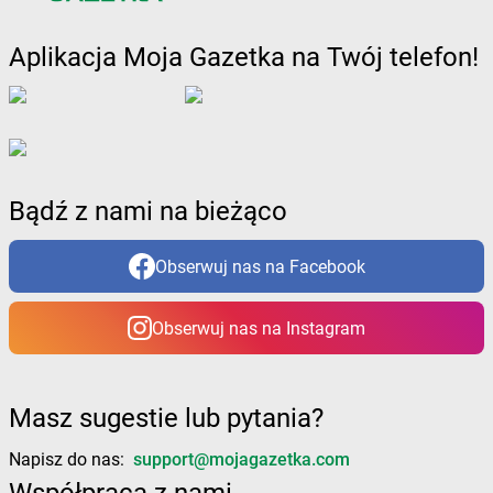
Żabka
Bralin
Żabka
Branice
Aplikacja Moja Gazetka na Twój telefon!
Żabka
Braniewo
Żabka
Brańsk
Żabka
Brenna
Żabka
Brodnica
Żabka
Brodnica Górna
Żabka
Brodowo
Bądź z nami na bieżąco
Żabka
Brody
Żabka
Brojce
Obserwuj nas na Facebook
Żabka
Bronina
Żabka
Brudzeń Duży
Żabka
Bruskowo Wielkie
Obserwuj nas na Instagram
Żabka
Brusy
Żabka
Brwinów
Żabka
Brynica
Masz sugestie lub pytania?
Żabka
Brzączowice
Żabka
Brzeg
Napisz do nas:
support@mojagazetka.com
Żabka
Brzeg Dolny