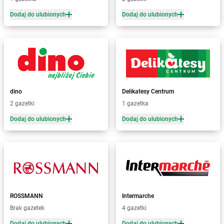
Żabka
Będzin
Dodaj do ulubionych
Dodaj do ulubionych
Żabka
Bełchatów
Żabka
Bełsznica
Żabka
Bełżyce
Żabka
Bestwina
Żabka
Bestwinka
Żabka
Bezrzecze
Żabka
BG1
dino
Delikatesy Centrum
Żabka
Biała
2 gazetki
1 gazetka
Żabka
Biała Druga
Dodaj do ulubionych
Dodaj do ulubionych
Żabka
Biała Piska
Żabka
Biała Podlaska
Żabka
Biała Rawska
Żabka
Białe Błota
Żabka
Białka
Żabka
Białka Tatrzańska
ROSSMANN
Intermarche
Żabka
Białobrzegi
Brak gazetek
4 gazetki
Żabka
Bialogard
Żabka
Białogóra
Dodaj do ulubionych
Dodaj do ulubionych