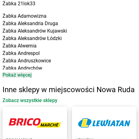
Żabka
21lok33
Żabka
Adamowizna
Żabka
Aleksandria Druga
Żabka
Aleksandrów Kujawski
Żabka
Aleksandrów Łódzki
Żabka
Alwernia
Żabka
Andrespol
Żabka
Andruszkowice
Żabka
Andrychów
Pokaż więcej
Żabka
Antonie
Żabka
Augustów
Inne sklepy w miejscowości Nowa Ruda
Żabka
Automat
Zobacz wszystkie sklepy
Żabka
Babica
Żabka
Babice Nowe
Żabka
Babimost
Żabka
Baborów
Żabka
Baboszewo