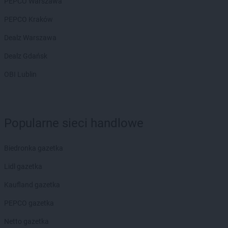
PEPCO Warszawa
LEWIATAN
Biała Piska
LEWIATAN
Biała Podlaska
PEPCO Kraków
LEWIATAN
Białaczów
Dealz Warszawa
LEWIATAN
Białka Tatrzańska
LEWIATAN
Białobłocie
Dealz Gdańsk
LEWIATAN
Białobrzegi
OBI Lublin
LEWIATAN
Białogóra
LEWIATAN
Białopole
LEWIATAN
Biały Bór
LEWIATAN
Biały Kościół
Popularne sieci handlowe
LEWIATAN
Białystok
LEWIATAN
Bielkówko
Biedronka gazetka
LEWIATAN
Bielsk
LEWIATAN
Bielsko-Biała
Lidl gazetka
LEWIATAN
Bieńkowice
Kaufland gazetka
LEWIATAN
Bierawa
LEWIATAN
Biernatki
PEPCO gazetka
LEWIATAN
Bieruń
Netto gazetka
LEWIATAN
Bierzewice