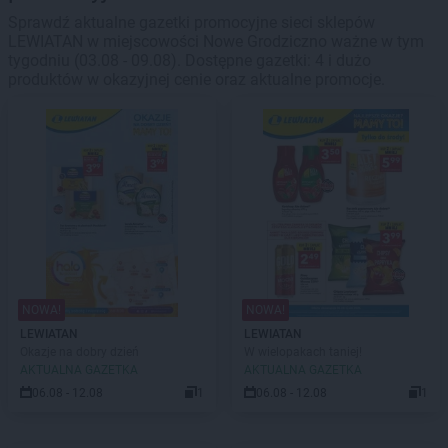
Sprawdź aktualne gazetki promocyjne sieci sklepów
LEWIATAN w miejscowości Nowe Grodziczno ważne w tym
tygodniu (03.08 - 09.08). Dostępne gazetki: 4 i dużo
produktów w okazyjnej cenie oraz aktualne promocje.
NOWA!
NOWA!
LEWIATAN
LEWIATAN
Okazje na dobry dzień
W wielopakach taniej!
AKTUALNA GAZETKA
AKTUALNA GAZETKA
06.08 - 12.08
1
06.08 - 12.08
1