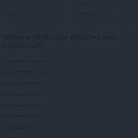
1 gazetka
4 gazetki
LEWIATAN
Barlinek
Dodaj do ulubionych
Dodaj do ulubionych
LEWIATAN
Bartniczka
LEWIATAN
Bartoszyce
LEWIATAN
Barwałd Dolny
Wybrane lokalizacje sklepów i sieci
LEWIATAN
Barwice
LEWIATAN
Batorz
handlowych
LEWIATAN
Bębło
LEWIATAN
Będzin
Castorama Warszawa
LEWIATAN
Bejsce
Leroy Merlin Warszawa
LEWIATAN
Bełk
LEWIATAN
Bełżyce
Leroy Merlin Wrocław
LEWIATAN
Benice
Castorama Wrocław
LEWIATAN
Bęsia
LEWIATAN
Bestwina
Castorama Rzeszów
LEWIATAN
Bestwinka
Leroy Merlin Rzeszów
LEWIATAN
Biadoliny Szlacheckie
LEWIATAN
Biała
Action Szczecin
LEWIATAN
Biała Druga