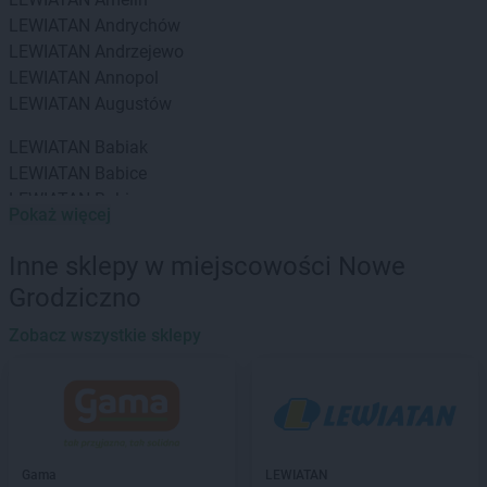
LEWIATAN
Andrychów
LEWIATAN
Andrzejewo
LEWIATAN
Annopol
LEWIATAN
Augustów
LEWIATAN
Babiak
LEWIATAN
Babice
LEWIATAN
Babin
Pokaż więcej
LEWIATAN
Baborów
LEWIATAN
Baboszewo
Inne sklepy w miejscowości Nowe
LEWIATAN
Baciuty
Grodziczno
LEWIATAN
Bąkowo
LEWIATAN
Baligród
Zobacz wszystkie sklepy
LEWIATAN
Balin
LEWIATAN
Banino
LEWIATAN
Baranowo
LEWIATAN
Barcino
LEWIATAN
Barczewo
Gama
LEWIATAN
LEWIATAN
Bargłów Kościelny