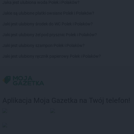
Jaka jest ulubiona woda Polek i Polaków?
LEWIATAN
Bodzechów
Jakie są ulubione płatki owsiane Polek i Polaków?
LEWIATAN
Bodzentyn
LEWIATAN
Bogumiłowice
Jaki jest ulubiony środek do WC Polek i Polaków?
LEWIATAN
Bojano
Jaki jest ulubiony żel pod prysznic Polek i Polaków?
LEWIATAN
Bojszowy
LEWIATAN
Bolechowice
Jaki jest ulubiony szampon Polek i Polaków?
LEWIATAN
Bolesław
Jaki jest ulubiony ręcznik papierowy Polek i Polaków?
LEWIATAN
Bolesławiec
LEWIATAN
Bolestraszyce
LEWIATAN
Boleszkowice
LEWIATAN
Bolków
LEWIATAN
Bolszewo
LEWIATAN
Bondyrz
Aplikacja Moja Gazetka na Twój telefon!
LEWIATAN
Borki
LEWIATAN
Borki Wielkie
LEWIATAN
Boronów
LEWIATAN
Borowa
LEWIATAN
Borowe