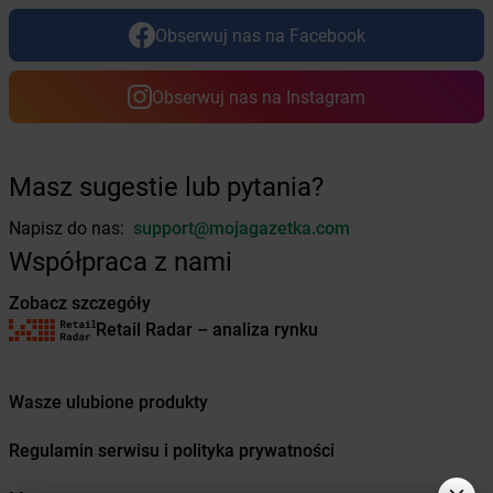
Żabka
Bogdaniec
Obserwuj nas na Facebook
Żabka
Bogdanowo
Żabka
Boguchwała
Obserwuj nas na Instagram
Żabka
Boguchwałowice
Żabka
Boguszów-Gorce
Żabka
Boguszyce
Żabka
Bohater
Masz sugestie lub pytania?
Żabka
Bojano
Napisz do nas:
support@mojagazetka.com
Żabka
Bojszowy
Żabka
Bolechowo
Współpraca z nami
Żabka
Bolęcin
Zobacz szczegóły
Żabka
Bolesław
Retail Radar – analiza rynku
Żabka
Bolesławiec
Żabka
Bolewice
Żabka
Bolków
Wasze ulubione produkty
Żabka
Bolszewo
Żabka
Bońki
Regulamin serwisu i polityka prywatności
Żabka
Borawe