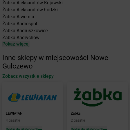
Żabka
Aleksandrów Kujawski
Żabka
Aleksandrów Łódzki
Żabka
Alwernia
Żabka
Andrespol
Żabka
Andruszkowice
Żabka
Andrychów
Pokaż więcej
Żabka
Antonie
Żabka
Augustów
Inne sklepy w miejscowości Nowe
Żabka
Automat
Gulczewo
Żabka
Babica
Zobacz wszystkie sklepy
Żabka
Babice Nowe
Żabka
Babimost
Żabka
Baborów
Żabka
Baboszewo
Żabka
Bachowice
Żabka
Bądkowo
LEWIATAN
Żabka
Żabka
Bąków
4 gazetki
2 gazetki
Żabka
Bałtów
Dodaj do ulubionych
Dodaj do ulubionych