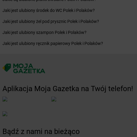
Żabka
Biskupiec
Żabka
Biskupów
Jaki jest ulubiony środek do WC Polek i Polaków?
Żabka
Blachownia
Jaki jest ulubiony żel pod prysznic Polek i Polaków?
Żabka
Błażejewo
Żabka
Błażowa
Jaki jest ulubiony szampon Polek i Polaków?
Żabka
Blizne Łaszczyńskiego
Jaki jest ulubiony ręcznik papierowy Polek i Polaków?
Żabka
Bliżyn
Żabka
Blok Dobryszyce
Żabka
Błonie
Żabka
Bobolice
Żabka
Bobolin
Żabka
Bobowa
Aplikacja Moja Gazetka na Twój telefon!
Żabka
Bobrek
Żabka
Bobrowniki
Żabka
Bochnia
Żabka
Bodzechów
Żabka
Bodzentyn
Żabka
Bogatki
Bądź z nami na bieżąco
Żabka
Bogatynia