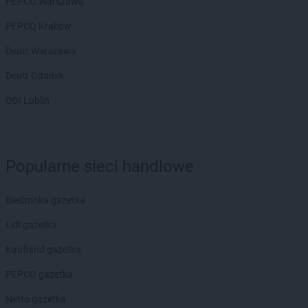
PEPCO Warszawa
LEWIATAN
Biała Piska
LEWIATAN
Biała Podlaska
PEPCO Kraków
LEWIATAN
Białaczów
Dealz Warszawa
LEWIATAN
Białka Tatrzańska
LEWIATAN
Białobłocie
Dealz Gdańsk
LEWIATAN
Białobrzegi
OBI Lublin
LEWIATAN
Białogóra
LEWIATAN
Białopole
LEWIATAN
Biały Bór
LEWIATAN
Biały Kościół
Popularne sieci handlowe
LEWIATAN
Białystok
LEWIATAN
Bielkówko
Biedronka gazetka
LEWIATAN
Bielsk
LEWIATAN
Bielsko-Biała
Lidl gazetka
LEWIATAN
Bieńkowice
Kaufland gazetka
LEWIATAN
Bierawa
LEWIATAN
Biernatki
PEPCO gazetka
LEWIATAN
Bieruń
Netto gazetka
LEWIATAN
Bierzewice