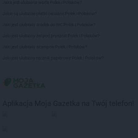
Jaka jest ulubiona woda Polek i Polaków?
LEWIATAN
Bodzechów
Jakie są ulubione płatki owsiane Polek i Polaków?
LEWIATAN
Bodzentyn
LEWIATAN
Bogumiłowice
Jaki jest ulubiony środek do WC Polek i Polaków?
LEWIATAN
Bojano
Jaki jest ulubiony żel pod prysznic Polek i Polaków?
LEWIATAN
Bojszowy
LEWIATAN
Bolechowice
Jaki jest ulubiony szampon Polek i Polaków?
LEWIATAN
Bolesław
Jaki jest ulubiony ręcznik papierowy Polek i Polaków?
LEWIATAN
Bolesławiec
LEWIATAN
Bolestraszyce
LEWIATAN
Boleszkowice
LEWIATAN
Bolków
LEWIATAN
Bolszewo
LEWIATAN
Bondyrz
Aplikacja Moja Gazetka na Twój telefon!
LEWIATAN
Borki
LEWIATAN
Borki Wielkie
LEWIATAN
Boronów
LEWIATAN
Borowa
LEWIATAN
Borowe