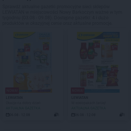
Sprawdź aktualne gazetki promocyjne sieci sklepów
LEWIATAN w miejscowości Nowy Barkoczyn ważne w tym
tygodniu (03.08 - 09.08). Dostępne gazetki: 4 i dużo
produktów w okazyjnej cenie oraz aktualne promocje.
NOWA!
NOWA!
LEWIATAN
LEWIATAN
Okazje na dobry dzień
W wielopakach taniej!
AKTUALNA GAZETKA
AKTUALNA GAZETKA
06.08 - 12.08
1
06.08 - 12.08
1