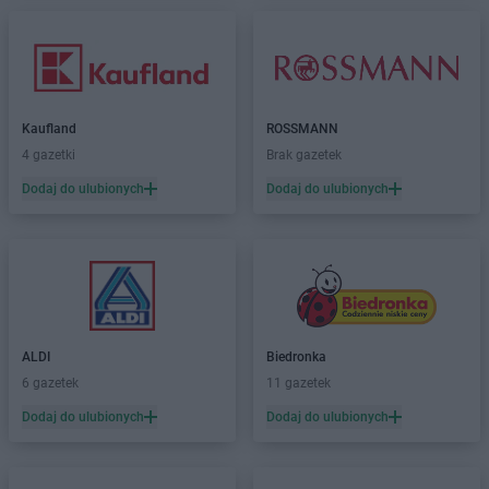
Dealz
Lipienice
Dealz
Lipnik
Dealz
Lubawa
Dealz
Lubin
Dealz
Lublin
Kaufland
ROSSMANN
Dealz
Łęczna
4 gazetki
Brak gazetek
Dealz
Łochów
Dodaj do ulubionych
Dodaj do ulubionych
Dealz
Łódź
Dealz
Łomża
Dealz
Łowicz
Dealz
Malbork
Dealz
Marcinkowo
Dealz
Międzyrzec Podlaski
ALDI
Biedronka
Dealz
Mielec
6 gazetek
11 gazetek
Dealz
Mikołów
Dodaj do ulubionych
Dodaj do ulubionych
Dealz
Mińsk Mazowiecki
Dealz
Mława
Dealz
Mosina