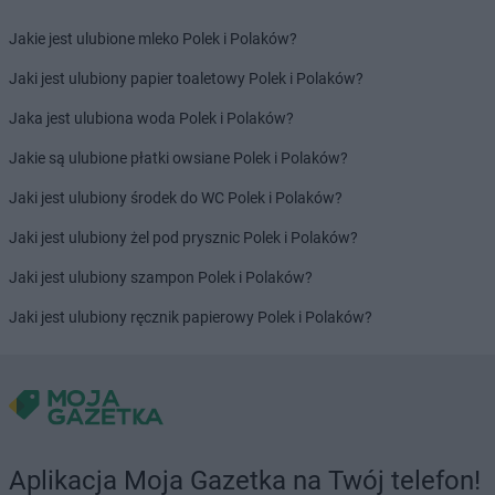
Dealz
Rybnik
Dealz
Jakie jest ulubione mleko Polek i Polaków?
Rzeszów
Dealz
Rzgów
Jaki jest ulubiony papier toaletowy Polek i Polaków?
Dealz
Sandomierz
Jaka jest ulubiona woda Polek i Polaków?
Dealz
Siedlce
Jakie są ulubione płatki owsiane Polek i Polaków?
Dealz
Siemianowice Śląskie
Dealz
Sierpc
Jaki jest ulubiony środek do WC Polek i Polaków?
Dealz
Skarżysko-Kamienna
Jaki jest ulubiony żel pod prysznic Polek i Polaków?
Dealz
Skawina
Dealz
Skwierzyna
Jaki jest ulubiony szampon Polek i Polaków?
Dealz
Słupsk
Jaki jest ulubiony ręcznik papierowy Polek i Polaków?
Dealz
Sosnowiec
Dealz
Stalowa Wola
Dealz
Stargard
Dealz
Starogard Gdański
Dealz
Stojadła
Dealz
Strzelce Krajeńskie
Aplikacja Moja Gazetka na Twój telefon!
Dealz
Strzyżów