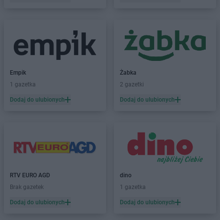
Dealz
Kolbuszowa
Dealz
Kolno
Dealz
Koło
Dealz
Kołobrzeg
Dealz
Konin
Dealz
Koszalin
Dealz
Koziegłowy
Empik
Żabka
Dealz
Kraków
1 gazetka
2 gazetki
Dealz
Krapkowice
Dodaj do ulubionych
Dodaj do ulubionych
Dealz
Krosno
Dealz
Krotoszyn
Dealz
Kutno
Dealz
Lębork
Dealz
Legionowo
Dealz
Legnica
RTV EURO AGD
dino
Dealz
Leszno
Brak gazetek
1 gazetka
Dealz
Libiąż
Dodaj do ulubionych
Dodaj do ulubionych
Dealz
Limanowa