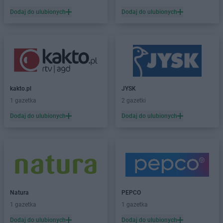
Dealz
Iława
Dodaj do ulubionych
Dodaj do ulubionych
Dealz
Inowrocław
Dealz
Jabłonna
Dealz
Jarocin
Dealz
Jasło
Dealz
Jastrowie
Dealz
Jastrzębie-Zdrój
kakto.pl
JYSK
Dealz
Jaworzno
1 gazetka
2 gazetki
Dealz
Jelenia Góra
Dodaj do ulubionych
Dodaj do ulubionych
Dealz
Kalisz
Dealz
Katowice
Dealz
Kędzierzyn-Koźle
Dealz
Kępno
Dealz
Kielce
Dealz
Kiełczewo
Natura
PEPCO
Dealz
Kłodzko
1 gazetka
1 gazetka
Dealz
Knurów
Dodaj do ulubionych
Dodaj do ulubionych