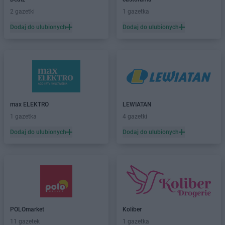
Dealz
Elbląg
2 gazetki
1 gazetka
Dealz
Ełk
Dodaj do ulubionych
Dodaj do ulubionych
Dealz
Garwolin
Dealz
Gdańsk
Dealz
Gdynia
Dealz
Gliwice
Dealz
Głogów
Dealz
Gniezno
max ELEKTRO
LEWIATAN
Dealz
Gorlice
1 gazetka
4 gazetki
Dealz
Gorzów Wielkopolski
Dealz
Gostynin
Dodaj do ulubionych
Dodaj do ulubionych
Dealz
Grodzisk Mazowiecki
Dealz
Grodzisk Wielkopolski
Dealz
Grudziądz
Dealz
Gryfice
Dealz
Gubin
POLOmarket
Koliber
Dealz
Hrubieszów
11 gazetek
1 gazetka