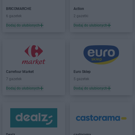
Dealz
Brzeg
BRICOMARCHE
Action
Dealz
Budzistowo
6 gazetek
2 gazetki
Dealz
Busko-Zdrój
Dodaj do ulubionych
Dodaj do ulubionych
Dealz
Bydgoszcz
Dealz
Bytom
Dealz
Bytów
Dealz
Chełm
Dealz
Chełmno
Dealz
Chorzów
Carrefour Market
Euro Sklep
Dealz
Ciechocinek
7 gazetek
5 gazetek
Dealz
Czechowice-Dziedzice
Dodaj do ulubionych
Dodaj do ulubionych
Dealz
Czerwionka-Leszczyny
Dealz
Częstochowa
Dealz
Dębica
Dealz
Dobrzykowice
Dealz
Drawsko Pomorskie
Dealz
castorama