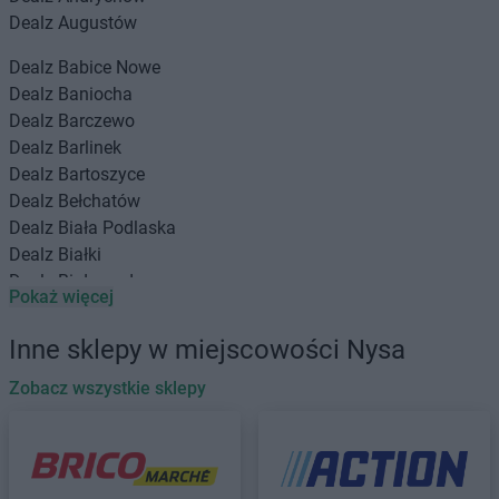
Dealz
Augustów
Dealz
Babice Nowe
Dealz
Baniocha
Dealz
Barczewo
Dealz
Barlinek
Dealz
Bartoszyce
Dealz
Bełchatów
Dealz
Biała Podlaska
Dealz
Białki
Dealz
Białogard
Pokaż więcej
Dealz
Białystok
Dealz
Bielany Wrocławskie
Inne sklepy w miejscowości Nysa
Dealz
Bielawa
Dealz
Zobacz wszystkie sklepy
Bielsko-Biała
Dealz
Biłgoraj
Dealz
Bochnia
Dealz
Boguszów-Gorce
Dealz
Braniewo