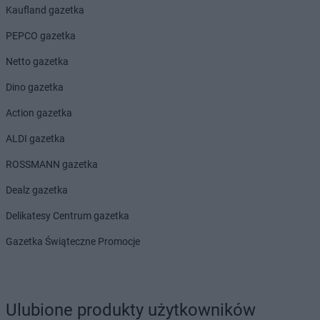
Dealz
Prabuty
Kaufland gazetka
Dealz
Pruszków
PEPCO gazetka
Dealz
Przasnysz
Dealz
Przeworsk
Netto gazetka
Dealz
Przysucha
Dino gazetka
Dealz
Pszczyna
Dealz
Puławy
Action gazetka
Dealz
Pułtusk
ALDI gazetka
Dealz
Pyskowice
ROSSMANN gazetka
Dealz
Rabka-Zdrój
Dealz gazetka
Dealz
Radom
Dealz
Radomsko
Delikatesy Centrum gazetka
Dealz
Reda
Gazetka Świąteczne Promocje
Dealz
Rogoźno
Dealz
Ropczyce
Dealz
Różanki
Dealz
Ruda Śląska
Ulubione produkty użytkowników
Dealz
Rumia