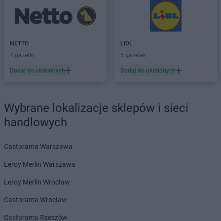
Dealz
Myślibórz
Dealz
Mysłowice
Dealz
Nakło nad Notecią
NETTO
LIDL
Dealz
Nidzica
4 gazetki
5 gazetek
Dealz
Nowa Sól
Dodaj do ulubionych
Dodaj do ulubionych
Dealz
Nowy Dwór Gdański
Dealz
Nowy Sącz
Dealz
Nowy Targ
Wybrane lokalizacje sklepów i sieci
Dealz
Nysa
handlowych
Dealz
Oława
Dealz
Oleśnica
Castorama Warszawa
Dealz
Olkusz
Leroy Merlin Warszawa
Dealz
Olsztyn
Dealz
Opoczno
Leroy Merlin Wrocław
Dealz
Opole
Castorama Wrocław
Dealz
Ostróda
Dealz
Ostrołęka
Castorama Rzeszów