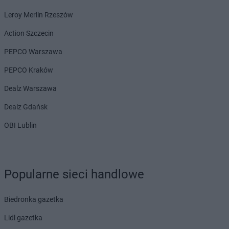
Dealz
Ostrów Mazowiecka
Leroy Merlin Rzeszów
Dealz
Ostrów Wielkopolski
Dealz
Ostrzeszów
Action Szczecin
Dealz
Oświęcim
PEPCO Warszawa
Dealz
Otwock
Dealz
Ozorków
PEPCO Kraków
Dealz
Pabianice
Dealz Warszawa
Dealz
Piaseczno
Dealz Gdańsk
Dealz
Piastów
Dealz
Piekary Śląskie
OBI Lublin
Dealz
Piła
Dealz
Pionki
Dealz
Piotrków Trybunalski
Popularne sieci handlowe
Dealz
Płock
Dealz
Płońsk
Dealz
Połaniec
Biedronka gazetka
Dealz
Polkowice
Lidl gazetka
Dealz
Poznań