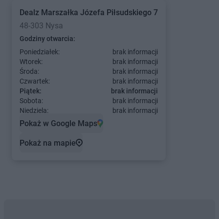
Dealz
Marszałka Józefa Piłsudskiego 7
48-303 Nysa
Godziny otwarcia:
Poniedziałek:
brak informacji
Wtorek:
brak informacji
Środa:
brak informacji
Czwartek:
brak informacji
Piątek:
brak informacji
Sobota:
brak informacji
Niedziela:
brak informacji
Pokaż w Google Maps
Pokaż na mapie