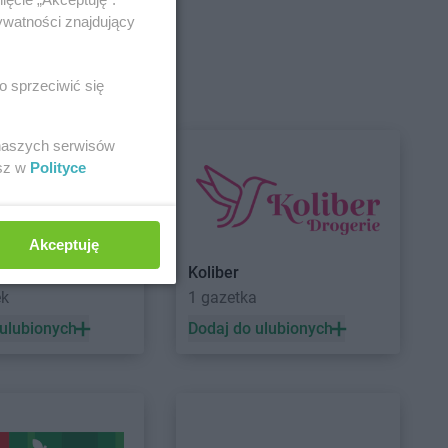
ywatności znajdujący
ry-Plac
Gama
Dzierzążnia
gowa
o sprzeciwić się
oszyn
 naszych serwisów
esz w
Polityce
Gama
Grębiszew
owo
Gama
Grodzisk
owo
Gama
Gryfino
Akceptuję
wo
Gama
Gwoździec
ket
Koliber
ek
1 gazetka
 ulubionych
Dodaj do ulubionych
ia Góra
Gama
Jurgów
we
Gama
Juszczyna
mce
Gama
Krzemlin