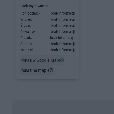
Godziny otwarcia:
Poniedziałek:
brak informacji
Wtorek:
brak informacji
Środa:
brak informacji
Czwartek:
brak informacji
Piątek:
brak informacji
Sobota:
brak informacji
Niedziela:
brak informacji
Pokaż w Google Maps
Pokaż na mapie