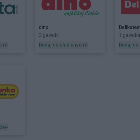
Gama
Końskie
Gama
Kosza
Gama
Kopanie
Gama
Kozie
Gama
Kopki
Gama
Kraśn
Gama
Korycin
Gama
Krasn
dino
Delikate
Gama
Korzeniewo
Gama
Krośn
2 gazetki
1 gazetk
odlaska
Gama
Kościerzyna
Gama
Krusz
ch
Dodaj do ulubionych
Dodaj do
kie
Gama
Kosów Lacki
Gama
Kryni
Gama
Łódź
Gama
Łozis
Gama
Łowicz
miński
Gama
Liśnik Duży
Gama
Lubar
Gama
Lisów
Gama
Luba
dlaski
Gama
Mogielnica
Gama
Mrąg
Gama
Mokre
Gama
Mrzez
Gama
Morąg
Gama
Murza
Gama
Morawica
Gama
Mysła
ch
Gama
Nowe
Gama
Nowe 