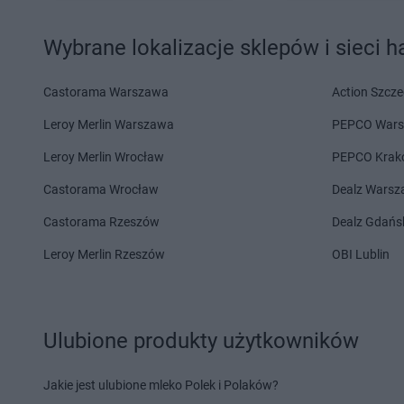
Gama
Niedzbórz
Gama
Nowa Wola
Wybrane lokalizacje sklepów i sieci 
Gama
Oborniki Śląskie
Gama
Okonek
Gama
Odrzykoń
Gama
Olkusz
Castorama Warszawa
Action Szcze
Gama
Pasłęk
Gama
Pionki
Leroy Merlin Warszawa
PEPCO War
Gama
Pawłokoma
Gama
Piotrowice
Gama
Piaseczno
Gama
Pławna
Leroy Merlin Wrocław
PEPCO Krak
Gama
Piątki
Gama
Płock
Castorama Wrocław
Dealz Wars
Gama
Piekary Śląskie
Gama
Płonka Koście
Castorama Rzeszów
Dealz Gdańs
Gama
Racewo
Gama
Radomsko
Gama
Raciąż
Gama
Radzanowo
Leroy Merlin Rzeszów
OBI Lublin
Gama
Radom
Gama
Radzyń Podla
Gama
Radomin
Gama
Rakszawa
Gama
Sadłowo
Gama
Słupsk
Ulubione produkty użytkowników
Gama
Samborowo
Gama
Smardzewo
Gama
Sandomierz
Gama
Sokółka
Jakie jest ulubione mleko Polek i Polaków?
Gama
Serniki
Gama
Sokołów Podl