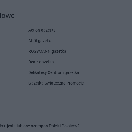
Miasto Lubawskie
Gama
Nowy Targ
dlowe
łęka
Gama
Otmice
w Mazowiecka
Action gazetka
eki
Gama
Puszcza Rządowa
ALDI gazetka
idz
Gama
Pyrzyce
yna
ROSSMANN gazetka
wy
Dealz gazetka
sk
Delikatesy Centrum gazetka
wórsk
Gama
Rzepin-Kolonia
Huta
Gazetka Świąteczne Promocje
nów
łkowo
Gama
Szczukowice
ianki
Gama
Szczytno
in
Gama
Szerzyny
Jaki jest ulubiony szampon Polek i Polaków?
ówek
Gama
Szewce