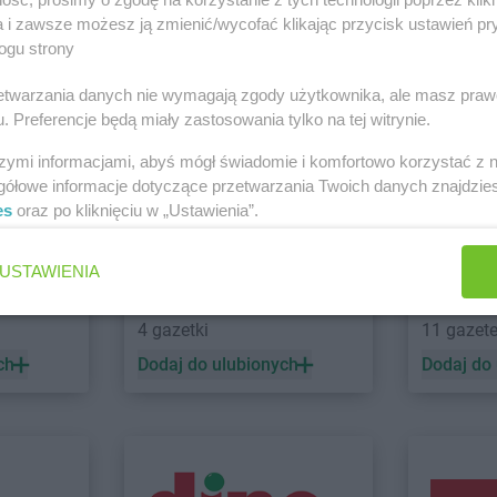
a i zawsze możesz ją zmienić/wycofać klikając przycisk ustawień pr
ogu strony
Gama
Dobrojewo
Gama
Downa
Gama
Dobrska-Kolonia
Gama
Dylą
Oborniki Śląskie
rzetwarzania danych nie wymagają zgody użytkownika, ale masz praw
Zobacz wszystkie sklepy
Gama
Dobrynia
Gama
Dział
. Preferencje będą miały zastosowania tylko na tej witrynie.
szymi informacjami, abyś mógł świadomie i komfortowo korzystać z
gółowe informacje dotyczące przetwarzania Twoich danych znajdzi
Gama
Gnojno
Gama
Gózd
es
oraz po kliknięciu w „Ustawienia”.
Gama
Gołogłowy
Gama
Gozd
Gama
Górzno
Gama
Grab
USTAWIENIA
Gama
Gorzów Wielkopolski
Gama
Graje
LEWIATAN
POLOmar
onia
4 gazetki
11 gazet
ch
Dodaj do ulubionych
Dodaj do
ka
Gama
Izdebki
Gama
Jastarnia
Gama
Jelen
Gama
Jawiszowice
Gama
Jeżo
Gama
Koneck
Gama
Kosu