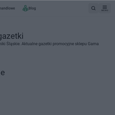
 handlowe
Blog
MENU
gazetki
iki Śląskie. Aktualne gazetki promocyjne sklepu Gama
ie