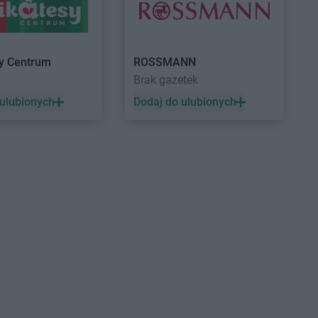
lin
Gama
Krześnica
nice
Gama
Kunice
ik
Gama
Kurzyna Mała
ystaw
Gama
Kutno
sy Centrum
ROSSMANN
iewice
Gama
Kuźnica
a
Brak gazetek
e
 ulubionych
Dodaj do ulubionych
ca-Zdrój
ka
tów
Gama
Lubiczyn
wa
Gama
Lubowidz
owo
Gama
Myślibórz
ino
sichle
kowice
Łubki
Gama
Nowy Dwór