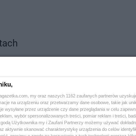
tach
Kujawski
Gama
Aleksandrów Łódzki
Gama
Augu
Gama
Bieliny
Gama
Borzy
a
Gama
Bielsk Podlaski
Gama
Bożni
niku,
Gama
Biskupice
Gama
Brodn
ńska
Gama
Bobolice
Gama
Brzeg
jagazetka.com, my oraz naszych 1162 zaufanych partnerów uzyskuj
Gama
Bodzanów
Gama
Brześ
cje na urządzeniu oraz przetwarzamy dane osobowe, takie jak unika
je wysyłane przez urządzenie czy dane przeglądania w celu zapewn
Gama
Chwarszczany
Gama
Czarn
klam, wybór spersonalizowanych treści, pomiar reklam i treści, bad
Gama
Ciechanów
Gama
Czarn
 zgodą Użytkownika my i Zaufani Partnerzy możemy używać dokład
Gama
Ciężkowice
Gama
Czarn
az aktywnie skanować charakterystykę urządzenia do celów identyfi
ść, prosimy o zgodę na korzystanie z tych technologii poprzez klikn