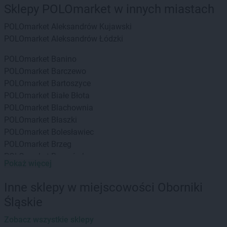
Sklepy POLOmarket w innych miastach
POLOmarket
Aleksandrów Kujawski
POLOmarket
Aleksandrów Łódzki
POLOmarket
Banino
POLOmarket
Barczewo
POLOmarket
Bartoszyce
POLOmarket
Białe Błota
POLOmarket
Blachownia
POLOmarket
Błaszki
POLOmarket
Bolesławiec
POLOmarket
Brzeg
POLOmarket
Brzozówka
Pokaż więcej
POLOmarket
Buk
POLOmarket
Byczyna
Inne sklepy w miejscowości Oborniki
POLOmarket
Bydgoszcz
Śląskie
POLOmarket
Bytom
Zobacz wszystkie sklepy
POLOmarket
Choczewo