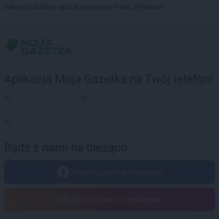
POLOmarket
Poddębice
Jaki jest ulubiony ręcznik papierowy Polek i Polaków?
POLOmarket
Polanów
POLOmarket
Połczyn-Zdrój
POLOmarket
Prabuty
POLOmarket
Pruszcz
POLOmarket
Pruszcz Gdański
POLOmarket
Przysiek
Aplikacja Moja Gazetka na Twój telefon!
POLOmarket
Puck
POLOmarket
Rakoniewice
POLOmarket
Reda
POLOmarket
Reszel
POLOmarket
Rewal
Bądź z nami na bieżąco
POLOmarket
Ruciane-Nida
POLOmarket
Ruda Śląska
Obserwuj nas na Facebook
POLOmarket
Sarbinowo
POLOmarket
Sępólno Krajeńskie
Obserwuj nas na Instagram
POLOmarket
Sianów
POLOmarket
Sieradz