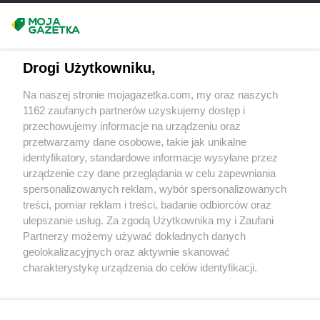
POLOmarket
Skarszewy
Masz sugestie lub pytania?
POLOmarket
Skulsk
POLOmarket
Smolec
Napisz do nas:
support@mojagazetka.com
POLOmarket
Sobótka
Drogi Użytkowniku,
Współpraca z nami
POLOmarket
Solec Kujawski
Na naszej stronie mojagazetka.com, my oraz naszych
POLOmarket
Sompolno
Zobacz szczegóły
1162 zaufanych partnerów uzyskujemy dostęp i
POLOmarket
Sosnowiec
Retail Radar – analiza rynku
przechowujemy informacje na urządzeniu oraz
POLOmarket
Stare Miasto
przetwarzamy dane osobowe, takie jak unikalne
POLOmarket
Starogard Gdański
identyfikatory, standardowe informacje wysyłane przez
POLOmarket
Stegna
Wasze ulubione produkty
urządzenie czy dane przeglądania w celu zapewniania
POLOmarket
Strzałkowo
spersonalizowanych reklam, wybór spersonalizowanych
Regulamin serwisu i polityka prywatności
POLOmarket
Susz
treści, pomiar reklam i treści, badanie odbiorców oraz
POLOmarket
Suwałki
ulepszanie usług. Za zgodą Użytkownika my i Zaufani
Mapa strony
Partnerzy możemy używać dokładnych danych
POLOmarket
Swarzewo
geolokalizacyjnych oraz aktywnie skanować
POLOmarket
Syców
Zawsze najnowsze gazetki w naszej
Wszystkie miasta z lokalizacjami sklepów
charakterystykę urządzenia do celów identyfikacji.
POLOmarket
Szczecin
Ponieważ cenimy Twoją prywatność, prosimy o zgodę na
aplikacji
POLOmarket
Szczecinek
korzystanie z tych technologii poprzez kliknięcie
POLOmarket
Szczyrk
„Akceptuję”. Zgoda jest dobrowolna i zawsze możesz ją