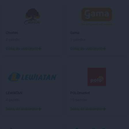
POLOmarket
Chojnice
POLOmarket
Chojnów
POLOmarket
Ciechanów
POLOmarket
Ciechocinek
POLOmarket
Chorten
Cybinka
Gama
POLOmarket
2 gazetki
Czaplinek
1 gazetka
POLOmarket
Czarne
Dodaj do ulubionych
Dodaj do ulubionych
POLOmarket
Czempiń
POLOmarket
Czernikowo
POLOmarket
Czersk
POLOmarket
Częstochowa
POLOmarket
Dąbki
POLOmarket
Darłowo
LEWIATAN
POLOmarket
POLOmarket
Debrzno
4 gazetki
10 gazetek
POLOmarket
Drawsko Pomorskie
Dodaj do ulubionych
Dodaj do ulubionych
POLOmarket
Dziwnów
POLOmarket
Dziwnówek
POLOmarket
Dźwirzyno