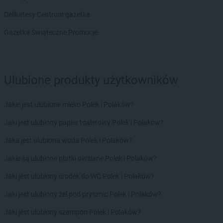
POLOmarket
Oborniki Śląskie
POLOmarket
Oleśnica
Delikatesy Centrum gazetka
POLOmarket
Olesno
Gazetka Świąteczne Promocje
POLOmarket
Opalenica
POLOmarket
Opole
POLOmarket
Orneta
POLOmarket
Orzysz
Ulubione produkty użytkowników
POLOmarket
Osielsko
POLOmarket
Ostrów Wielkopolski
Jakie jest ulubione mleko Polek i Polaków?
POLOmarket
Pabianice
Jaki jest ulubiony papier toaletowy Polek i Polaków?
POLOmarket
Paczków
Jaka jest ulubiona woda Polek i Polaków?
POLOmarket
Pasłęk
POLOmarket
Pelplin
Jakie są ulubione płatki owsiane Polek i Polaków?
POLOmarket
Piaski
Jaki jest ulubiony środek do WC Polek i Polaków?
POLOmarket
Piekary Śląskie
POLOmarket
Pigża
Jaki jest ulubiony żel pod prysznic Polek i Polaków?
POLOmarket
Piotrków Trybunalski
Jaki jest ulubiony szampon Polek i Polaków?
POLOmarket
Pleszew