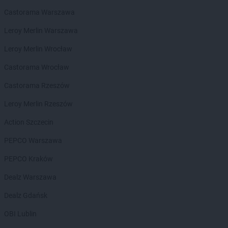
POLOmarket
Kościerzyna
Castorama Warszawa
POLOmarket
Koszalin
POLOmarket
Kowalewo Pomorskie
Leroy Merlin Warszawa
POLOmarket
Krobia
Leroy Merlin Wrocław
POLOmarket
Krokowa
POLOmarket
Krosno Odrzańskie
Castorama Wrocław
POLOmarket
Krynica Morska
Castorama Rzeszów
POLOmarket
Krzepice
POLOmarket
Kurzętnik
Leroy Merlin Rzeszów
POLOmarket
Łeba
Action Szczecin
POLOmarket
Łobez
PEPCO Warszawa
POLOmarket
Łowicz
PEPCO Kraków
POLOmarket
Lębork
POLOmarket
Leszno
Dealz Warszawa
POLOmarket
Lewin Brzeski
Dealz Gdańsk
POLOmarket
Licheń Stary
POLOmarket
Lubawa
OBI Lublin
POLOmarket
Lubicz Górny