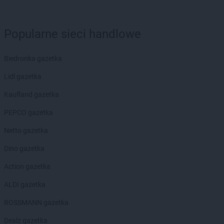
POLOmarket
Lubin
POLOmarket
Luzino
Popularne sieci handlowe
POLOmarket
Lwówek Śląski
POLOmarket
Maszewo
Biedronka gazetka
POLOmarket
Miastko
Lidl gazetka
POLOmarket
Mielno
POLOmarket
Mieroszów
Kaufland gazetka
POLOmarket
Morąg
PEPCO gazetka
POLOmarket
Mosina
POLOmarket
Mrocza
Netto gazetka
POLOmarket
Namysłów
Dino gazetka
POLOmarket
Nidzica
Action gazetka
POLOmarket
Niemcz
POLOmarket
Nowe
ALDI gazetka
POLOmarket
Nowy Dwór Gdański
ROSSMANN gazetka
POLOmarket
Nysa
Dealz gazetka