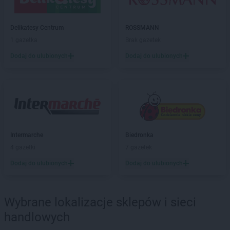
POLOmarket
Jastrzębie-Zdrój
POLOmarket
Jawor
POLOmarket
Jelenia Góra
Delikatesy Centrum
ROSSMANN
1 gazetka
Brak gazetek
POLOmarket
Kalisz
Dodaj do ulubionych
Dodaj do ulubionych
POLOmarket
Kąty Wrocławskie
POLOmarket
Kępno
POLOmarket
Kętrzyn
POLOmarket
Kiełczów
POLOmarket
Kisielice
POLOmarket
Kleszczów
POLOmarket
Kłobuck
Intermarche
Biedronka
POLOmarket
Kłodawa
4 gazetki
7 gazetek
POLOmarket
Koło
Dodaj do ulubionych
Dodaj do ulubionych
POLOmarket
Kołobrzeg
POLOmarket
Kolonowskie
POLOmarket
Konin
Wybrane lokalizacje sklepów i sieci
POLOmarket
Koronowo
handlowych
POLOmarket
Kosakowo