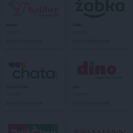
POLOmarket
Gdańsk
POLOmarket
Gdynia
POLOmarket
Gliwice
Koliber
Żabka
POLOmarket
Głogów
1 gazetka
2 gazetki
POLOmarket
Golczewo
Dodaj do ulubionych
Dodaj do ulubionych
POLOmarket
Golina
POLOmarket
Golub-Dobrzyń
POLOmarket
Górowo Iławeckie
POLOmarket
Gościcino
POLOmarket
Grębocin
POLOmarket
Grodków
Chata Polska
dino
POLOmarket
Grzybowo
2 gazetki
1 gazetka
POLOmarket
Hel
Dodaj do ulubionych
Dodaj do ulubionych
POLOmarket
Jabłonowo Pomorskie
POLOmarket
Janikowo
POLOmarket
Jastrzębia Góra