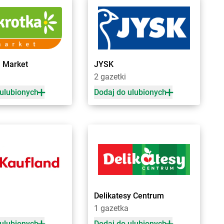
rusy
Biedronka
Bydgoszcz
rwinów
Biedronka
Bystrzyca Górna
rzeg
Biedronka
Bystrzyca Kłodzka
rzeg Dolny
Biedronka
Bytom
rześć Kujawski
Biedronka
Bytom Odrzański
rzesko
Biedronka
Bytów
a Market
JYSK
rzeszcze
a
2 gazetki
rzeziny
 ulubionych
Dodaj do ulubionych
zaniec
Biedronka
Czempiń
zaplinek
Biedronka
Czerniejewo
zapury
Biedronka
Czernikowo
zarna
Biedronka
Czersk
zarna Białostocka
Biedronka
Czerwieńsk
zarna Dąbrówka
Biedronka
Czerwińsk nad Wisłą
zarna Woda
Biedronka
Czerwionka-Leszczyny
zarne
Biedronka
Czerwonak
Delikatesy Centrum
zarnków
Biedronka
Częstochowa
1 gazetka
zarny Dunajec
Biedronka
Człopa
 ulubionych
Dodaj do ulubionych