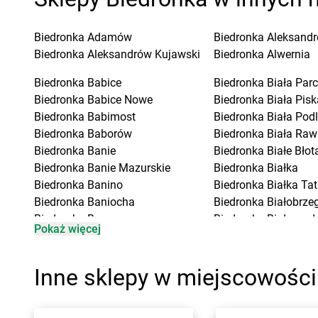
Biedronka
Adamów
Biedronka
Aleksandr
Biedronka
Aleksandrów Kujawski
Biedronka
Alwernia
Biedronka
Babice
Biedronka
Biała Parc
Biedronka
Babice Nowe
Biedronka
Biała Pisk
Biedronka
Babimost
Biedronka
Biała Pod
Biedronka
Baborów
Biedronka
Biała Raw
Biedronka
Banie
Biedronka
Białe Błot
Biedronka
Banie Mazurskie
Biedronka
Białka
Biedronka
Banino
Biedronka
Białka Ta
Biedronka
Baniocha
Biedronka
Białobrzeg
Biedronka
Baranowo
Biedronka
Białogard
Pokaż więcej
Biedronka
Barciany
Biedronka
Biały Bór
Biedronka
Barcin
Biedronka
Białystok
Biedronka
Barczewo
Biedronka
Biecz
Inne sklepy w miejscowości
Biedronka
Bardo
Biedronka
Biedronka
Biedronka
Barlinek
Biedronka
Biedrusko