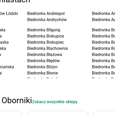
ów Łódzki
Biedronka
Andrespol
Biedronka
A
Biedronka
Andrychów
Biedronka
A
ela
Biedronka
Biłgoraj
Biedronka
B
a
Biedronka
Biskupice
Biedronka
B
laska
Biedronka
Biskupiec
Biedronka
B
ska
Biedronka
Blachownia
Biedronka
B
a
Biedronka
Błażowa
Biedronka
B
Biedronka
Błędów
Biedronka
Bo
trzańska
Biedronka
Bliżyn
Biedronka
B
i
Biedronka
Błonie
Biedronka
B
Biedronka
Bobolice
Biedronka
B
Biedronka
Bobowa
Biedronka
B
Biedronka
Bobrowiec
Biedronka
B
Biedronka
Bobrowniki
Biedronka
B
 Oborniki
Zobacz wszystkie sklepy
Biedronka
Bochnia
Biedronka
B
Biedronka
Bochotnica
Biedronka
B