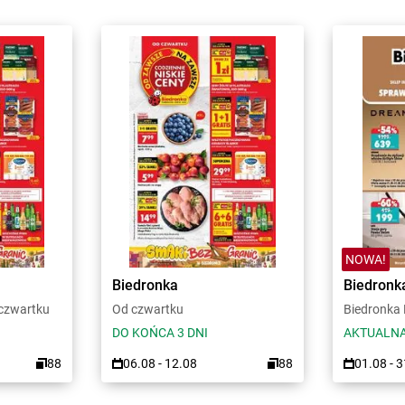
NOWA!
Biedronka
Biedronk
 czwartku
Od czwartku
Biedronka
DO KOŃCA 3 DNI
AKTUALNA
88
06.08 - 12.08
88
01.08 - 