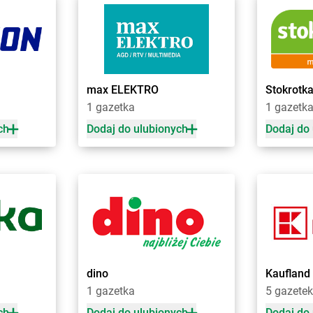
rocławskie
Biedronka
Bochotnica-Kolonia
Biedronka
B
Biedronka
Bodzentyn
Biedronka
B
Biedronka
Bogacica
Biedronka
B
laski
Biedronka
Bogatynia
Biedronka
B
ała
Biedronka
Boguchwała
Biedronka
B
e
Biedronka
Boguszów-Gorce
Biedronka
B
max ELEKTRO
Stokrotk
Biedronka
Bojano
Biedronka
B
1 gazetka
1 gazetk
Biedronka
Bolesławice
Biedronka
B
ch
Dodaj do ulubionych
Dodaj do
o
Biedronka
Chrząstowice
Biedronka
C
Biedronka
Chwaszczyno
Biedronka
C
Biedronka
Chybie
Biedronka
C
Biedronka
Cianowice Duże
Biedronka
C
Biedronka
Ciążeń
Biedronka
C
Biedronka
Ciechanów
Biedronka
C
Biedronka
Ciechanowiec
Biedronka
C
z
Biedronka
Ciechocinek
Biedronka
C
dino
Kaufland
Biedronka
Cieplewo
Biedronka
C
1 gazetka
5 gazetek
Biedronka
Cieszanów
Biedronka
C
ch
Dodaj do ulubionych
Dodaj do