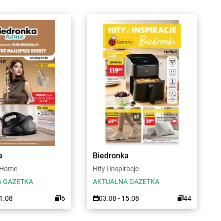
a
Biedronka
 Home
Hity i inspiracje
 GAZETKA
AKTUALNA GAZETKA
31.08
6
03.08 - 15.08
44