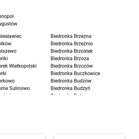
nnopol
ugustów
olesławiec
Biedronka
Brzezna
olków
Biedronka
Brzeźnio
olszewo
Biedronka
Brzostek
ońki
Biedronka
Brzoza
orek Wielkopolski
Biedronka
Brzozów
rki
Biedronka
Buczkowice
orkowo
Biedronka
Budzów
orne Sulinowo
Biedronka
Budzyń
orówiec
Biedronka
Buk
ranice
Biedronka
Bukowno
raniewo
Biedronka
Bulowice
rańsk
Biedronka
Busko-Zdrój
renna
Biedronka
Bychawa
rodnica
Biedronka
Byczyna