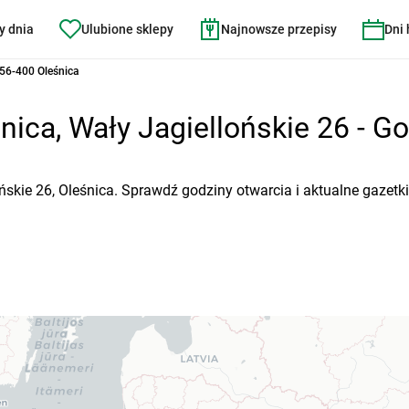
y dnia
Ulubione sklepy
Najnowsze przepisy
Dni
 56-400 Oleśnica
ica, Wały Jagiellońskie 26 - Go
ońskie 26, Oleśnica. Sprawdź godziny otwarcia i aktualne gazetk