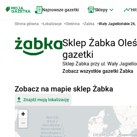
Najnowsze gazetki
Sklepy
Hit
Strona główna
>
Lokalizacje
>
Oleśnica
>
Żabka
>
Wały Jagiellońskie 26,
Sklep Żabka Oleśn
gazetki
Sklep Żabka przy ul. Wały Jagiell
Zobacz wszystkie gazetki Żabka
Zobacz na mapie sklep Żabka
Znajdź moją lokalizację
+
−