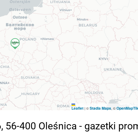
Leaflet
Stadia Maps
OpenMapTil
|
©
, ©
, 56-400 Oleśnica - gazetki pr