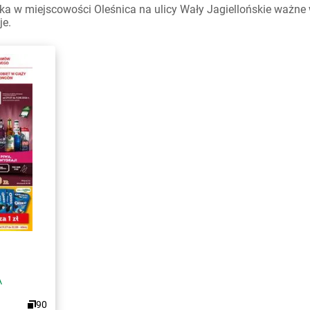
a w miejscowości Oleśnica na ulicy Wały Jagiellońskie ważne w 
je.
A
90