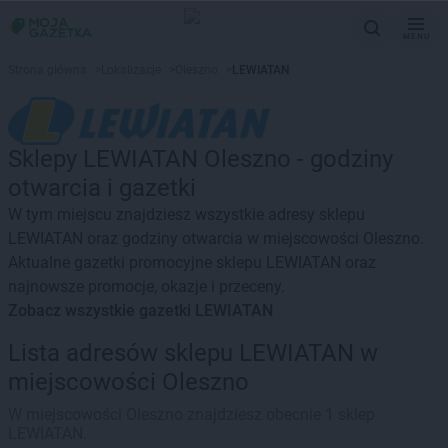
MENU
Strona główna
>
Lokalizacje
>
Oleszno
>
LEWIATAN
Sklepy LEWIATAN Oleszno - godziny
otwarcia i gazetki
W tym miejscu znajdziesz wszystkie adresy sklepu
LEWIATAN oraz godziny otwarcia w miejscowości Oleszno.
Aktualne gazetki promocyjne sklepu LEWIATAN oraz
najnowsze promocje, okazje i przeceny.
Zobacz wszystkie gazetki LEWIATAN
Lista adresów sklepu LEWIATAN w
miejscowości Oleszno
W miejscowości Oleszno znajdziesz obecnie 1 sklep
LEWIATAN.