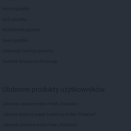
LEWIATAN
Biesal
Action gazetka
LEWIATAN
Bieżuń
LEWIATAN
Bilcza
ALDI gazetka
LEWIATAN
Biłgoraj
ROSSMANN gazetka
LEWIATAN
Biórków Wielki
LEWIATAN
Biskupice
Dealz gazetka
LEWIATAN
Biskupie-Kolonia
Delikatesy Centrum gazetka
LEWIATAN
Biskupiec
LEWIATAN
Biszcza
Gazetka Świąteczne Promocje
LEWIATAN
Bisztynek
LEWIATAN
Bładnice Dolne
LEWIATAN
Błażek
Ulubione produkty użytkowników
LEWIATAN
Blizne
LEWIATAN
Bobolice
LEWIATAN
Bobrek
Jakie jest ulubione mleko Polek i Polaków?
LEWIATAN
Bobrowa
Jaki jest ulubiony papier toaletowy Polek i Polaków?
LEWIATAN
Bobrowniki
LEWIATAN
Bochnia
Jaka jest ulubiona woda Polek i Polaków?
LEWIATAN
Bodzanów