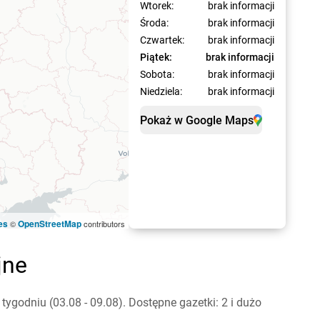
Wtorek:
brak informacji
Środa:
brak informacji
Czwartek:
brak informacji
Piątek:
brak informacji
Sobota:
brak informacji
Niedziela:
brak informacji
Pokaż w Google Maps
es
OpenStreetMap
©
contributors
jne
ygodniu (03.08 - 09.08). Dostępne gazetki: 2 i dużo