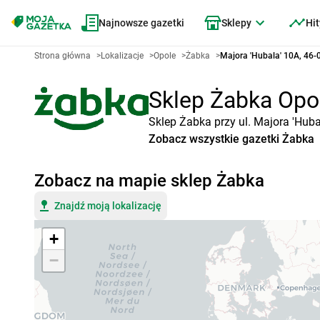
Najnowsze gazetki
Sklepy
Hit
Strona główna
>
Lokalizacje
>
Opole
>
Żabka
>
Majora 'Hubala' 10A, 46-
Sklep Żabka Opol
Sklep Żabka przy ul. Majora 'Huba
Zobacz wszystkie gazetki Żabka
Zobacz na mapie sklep Żabka
Znajdź moją lokalizację
+
−