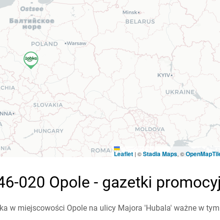
Leaflet
Stadia Maps
OpenMapTil
|
©
, ©
46-020 Opole - gazetki promocy
a w miejscowości Opole na ulicy Majora 'Hubala' ważne w tym t