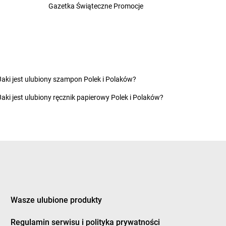
nka
Gazetka Świąteczne Promocje
Żabka
Czermin
ice Duże
Żabka
Czerna
z
Żabka
Czernica
ec
Żabka
Czernichów
inek
Żabka
Czerniec
ury
Żabka
Czernikowo
ków
Żabka
Czersk
Jaki jest ulubiony szampon Polek i Polaków?
a Białostocka
Żabka
Czerwieńsk
Jaki jest ulubiony ręcznik papierowy Polek i Polaków?
na Dąbrówka
Żabka
Czerwionka-Leszczyny
a Wieś
Żabka
Czerwonak
na Woda
Żabka
Czerwonka-Parcel
ne
Żabka
Częstochowa
nków
Żabka
Człopa
nochowice
Żabka
Człuchów
ocin
Żabka
Czosnów
ożyły
Żabka
Czyżew
Wasze ulubione produkty
y Dunajec
Żabka
Czyżowice
owice-Dziedzice
Regulamin serwisu i polityka prywatności