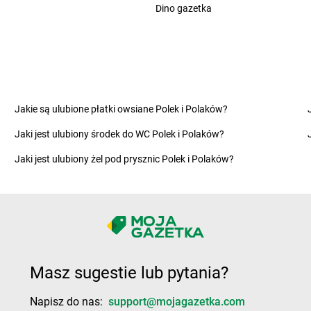
Żabka
Chrzanów Duży
Dino gazetka
Żabka
Cybi
Żabka
Chrząstawa Mała
Żabka
Cybul
Żabka
Chudów
Żabka
Czac
Żabka
Chwaszczyno
Żabka
Czani
Żabka
Chyby
Żabka
Czapl
Żabka
Chylice
Żabka
Czap
Żabka
Ciągowice
Żabka
Czar
Jakie są ulubione płatki owsiane Polek i Polaków?
Żabka
Ciasna
Żabka
Czarn
Jaki jest ulubiony środek do WC Polek i Polaków?
Żabka
Ciążeń
Żabka
Czar
Żabka
Cibórz
Żabka
Czarn
Jaki jest ulubiony żel pod prysznic Polek i Polaków?
Żabka
Ciche
Żabka
Czar
Żabka
Ciechanow
Żabka
Czar
Żabka
Ciechanowiec
Żabka
Czar
Żabka
Ciechocinek
Żabka
Czar
Żabka
Cięcina
Żabka
Czarn
Żabka
Ciemne
Żabka
Czarn
Masz sugestie lub pytania?
Żabka
Cieplewo
Żabka
Czarn
Żabka
Cieszanów
Żabka
Czech
Napisz do nas:
support@mojagazetka.com