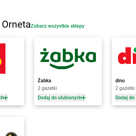
Żabka
Bobowa
Żabka
Boruj
Żabka
Bobrek
Żabka
Borzę
Żabka
Bobrowniki
Żabka
Borz
 Orneta
Żabka
Bochnia
Żabka
Borz
Zobacz wszystkie sklepy
Żabka
Bodzechów
Żabka
Boża
Żabka
Bodzentyn
Żabka
Brali
Żabka
Bogatki
Żabka
Brani
Żabka
Bogatynia
Żabka
Bran
e
Żabka
Bogdaniec
Żabka
Brań
Żabka
Bogdanowo
Żabka
Bren
Żabka
Boguchwała
Żabka
Brodn
Żabka
dino
ławskie
Żabka
Boguchwałowice
Żabka
Brodn
2 gazetki
2 gazetki
Żabka
Boguszów-Gorce
Żabka
Brod
Żabka
Boguszyce
Żabka
Brod
ch
Dodaj do ulubionych
Dodaj do
ki
Żabka
Bohater
Żabka
Brojc
Żabka
Bojano
Żabka
Broni
Żabka
Bojszowy
Żabka
Brud
Żabka
Bolechowo
Żabka
Brusk
Żabka
Bolęcin
Żabka
Brusy