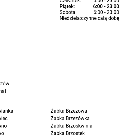
Czwartek:
6:00 - 23:00
Piątek:
6:00 - 23:00
Sobota:
6:00 - 23:00
Niedziela:
czynne całą dobę
stów
mat
wianka
Żabka
Brzezowa
wiec
Żabka
Brzezówka
wno
Żabka
Brzoskwinia
wo
Żabka
Brzostek