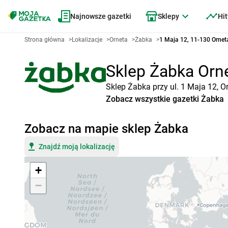
Najnowsze gazetki
Sklepy
Hit
Strona główna
>
Lokalizacje
>
Orneta
>
Żabka
>
1 Maja 12, 11-130 Ornet
Sklep Żabka Orne
Sklep Żabka przy ul. 1 Maja 12, O
Zobacz wszystkie gazetki Żabka
Zobacz na mapie sklep Żabka
Znajdź moją lokalizację
+
−