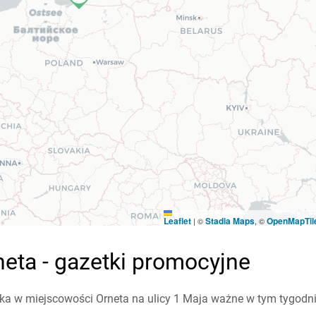
Leaflet
Stadia Maps
OpenMapTil
|
©
, ©
eta - gazetki promocyjne
a w miejscowości Orneta na ulicy 1 Maja ważne w tym tygodniu 