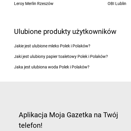
Żabka
Leroy Merlin Rzeszów
Cerekwica
Żabka
Chocianów
OBI Lublin
Żabka
Cerkwica
Żabka
Chociszewo
Żabka
Cewice
Żabka
Chociwel
Żabka
Chabówka
Żabka
Choczewo
Ulubione produkty użytkowników
Żabka
Chałupki
Żabka
Chocznia
Żabka
Charzykowy
Żabka
Chodzież
Żabka
Charzyno
Żabka
Chojęcin
Jakie jest ulubione mleko Polek i Polaków?
Żabka
Chęciny
Żabka
Chojna
Jaki jest ulubiony papier toaletowy Polek i Polaków?
Żabka
Chełm
Żabka
Chojnice
Żabka
Chełm Śląski
Żabka
Chojniczki
Jaka jest ulubiona woda Polek i Polaków?
Żabka
Chełmek
Żabka
Chojnów
Żabka
Chełmno
Żabka
Cholerzyn
Żabka
Chełmsko Śląskie
Żabka
Chomęcice
Żabka
Chełmża
Żabka
Choroszcz
Żabka
Chłapowo
Żabka
Chorzele
Żabka
Chlastawa
Żabka
Chorzelów
Aplikacja Moja Gazetka na Twój
Żabka
Chlewice
Żabka
Chorzów
Żabka
Chludowo
Żabka
Choszczno
telefon!