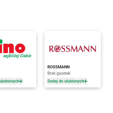
a Kościelna
Żabka
Brzoza
cin Duży
Żabka
Brzozów
ygniew
Żabka
Brzozówka
ytuchom
Żabka
Bucz
 Wola
Żabka
Buczkowice
n
Żabka
Budziechów
ce
Żabka
Budziszewice
iewo
Żabka
Budzów
sk
Żabka
Budzyń
na
Żabka
Bujaków
ica
Żabka
Buk
ROSSMANN
ica Górna
Żabka
Bukowiec
Brak gazetek
owo
Żabka
Bukowina Tatrzańska
y
Żabka
Bukowno
 ulubionych
Dodaj do ulubionych
e
Żabka
Bulowice
na
Żabka
Busko-Zdrój
zeń Duży
Żabka
Bychawa
owo Wielkie
Żabka
Bycina
Żabka
Byczyna