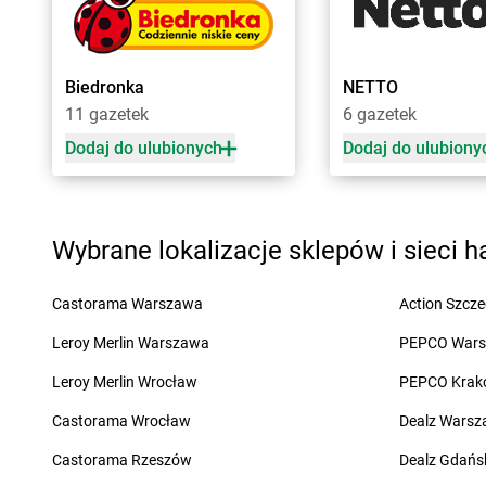
Żabka
Bęczków
Żabka
Biery
Żabka
Będzin
Żabka
Bieżuń
Żabka
Bełchatów
Żabka
Bilcza
Biedronka
NETTO
Żabka
Bełsznica
Żabka
Biłgoraj
11 gazetek
6 gazetek
Żabka
Bełżyce
Żabka
Biórków Mały
Żabka
Bestwina
Żabka
Biskupice
Dodaj do ulubionych
Dodaj do ulubiony
Żabka
Bestwinka
Żabka
Biskupiec
Żabka
Bezrzecze
Żabka
Biskupów
Żabka
BG1
Żabka
Blachownia
Wybrane lokalizacje sklepów i sieci 
Żabka
Biała
Żabka
Błażejewo
Żabka
Biała Druga
Żabka
Błażowa
Żabka
Biała Piska
Żabka
Blizne Łaszc
Castorama Warszawa
Action Szcze
Żabka
Biała Podlaska
Żabka
Bliżyn
Leroy Merlin Warszawa
PEPCO War
Żabka
Cedynia
Żabka
Chmielek
Leroy Merlin Wrocław
PEPCO Krak
Żabka
Cegłów
Żabka
Chmielnik
Żabka
Castorama Wrocław
Cekcyn
Żabka
Chmielno
Dealz Wars
Żabka
Ceków
Żabka
Chobienice
Castorama Rzeszów
Dealz Gdańs
Żabka
Celestynów
Żabka
Choceń