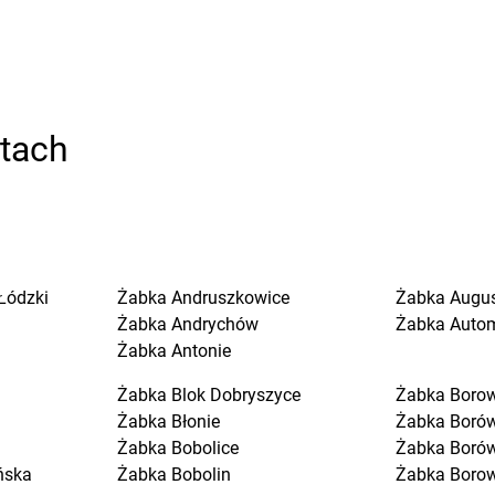
stach
Łódzki
Żabka
Andruszkowice
Żabka
Augu
Żabka
Andrychów
Żabka
Auto
Żabka
Antonie
Żabka
Blok Dobryszyce
Żabka
Boro
Żabka
Błonie
Żabka
Boró
Żabka
Bobolice
Żabka
Boró
ńska
Żabka
Bobolin
Żabka
Boro