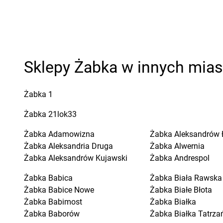
Sklepy Żabka w innych mia
Żabka
1
Żabka
21lok33
Żabka
Adamowizna
Żabka
Aleksandrów 
Żabka
Aleksandria Druga
Żabka
Alwernia
Żabka
Aleksandrów Kujawski
Żabka
Andrespol
Żabka
Babica
Żabka
Biała Rawska
Żabka
Babice Nowe
Żabka
Białe Błota
Żabka
Babimost
Żabka
Białka
Żabka
Baborów
Żabka
Białka Tatrza