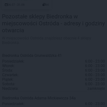
06.07 - 31.08
44
Pozostałe sklepy Biedronka w
miejscowości Ostróda - adresy i godziny
otwarcia
W miejscowości Ostróda znajdziesz obecnie 4 sklepy
Biedronka.
Biedronka
Ostróda
Grunwaldzka 41
Poniedziałek:
6:00 - 23:00
Wtorek:
6:00 - 23:00
Środa:
6:00 - 23:00
Czwartek:
6:00 - 23:00
Piątek:
6:00 - 23:00
Sobota:
6:00 - 23:00
Niedziela:
zamknięte
Biedronka
Ostróda
Adama Mickiewicza 34a
Poniedziałek:
6:00 - 23:00