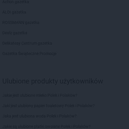
Action gazetka
Biedronka
Czarna Woda
Biedronka
ALDI gazetka
Czarne
Biedronka
Czarnków
ROSSMANN gazetka
Biedronka
Czarny Dunajec
Biedronka
Dealz gazetka
Czchów
Biedronka
Czechowice-Dziedzice
Delikatesy Centrum gazetka
Biedronka
Czeladź
Biedronka
Gazetka Świąteczne Promocje
Czemierniki
Biedronka
Czempiń
Biedronka
Czerniejewo
Biedronka
Czernikowo
Ulubione produkty użytkowników
Biedronka
Czersk
Biedronka
Czerwieńsk
Biedronka
Czerwińsk nad Wisłą
Jakie jest ulubione mleko Polek i Polaków?
Biedronka
Czerwionka-Leszczyny
Jaki jest ulubiony papier toaletowy Polek i Polaków?
Biedronka
Czerwonak
Biedronka
Częstochowa
Jaka jest ulubiona woda Polek i Polaków?
Biedronka
Człopa
Jakie są ulubione płatki owsiane Polek i Polaków?