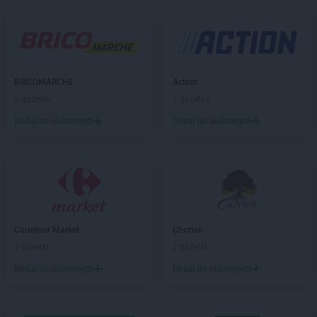
Biedronka
Baniocha
Biedronka
Baranowo
Biedronka
Barciany
Biedronka
Barcin
Biedronka
Barczewo
BRICOMARCHE
Action
Biedronka
Bardo
6 gazetek
1 gazetka
Biedronka
Barlinek
Dodaj do ulubionych
Dodaj do ulubionych
Biedronka
Bartoszyce
Biedronka
Barwice
Biedronka
Będzin
Biedronka
Bełchatów
Biedronka
Bełżyce
Biedronka
Bestwina
Biedronka
Bezrzecze
Carrefour Market
Chorten
Biedronka
Biała
2 gazetki
2 gazetki
Biedronka
Biała Parcela
Dodaj do ulubionych
Dodaj do ulubionych
Biedronka
Biała Piska
Biedronka
Biała Podlaska
Biedronka
Biała Rawska