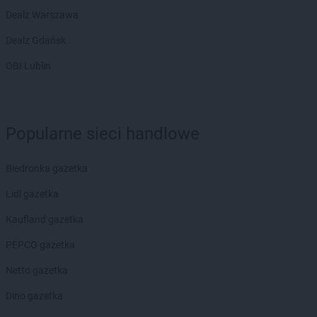
Biedronka
Chwaszczyno
Dealz Warszawa
Biedronka
Chybie
Dealz Gdańsk
Biedronka
Cianowice Duże
Biedronka
Ciążeń
OBI Lublin
Biedronka
Ciechanów
Biedronka
Ciechanowiec
Biedronka
Ciechocinek
Biedronka
Cieplewo
Popularne sieci handlowe
Biedronka
Cieszanów
Biedronka
Cieszyn
Biedronka gazetka
Biedronka
Cybinka
Biedronka
Lidl gazetka
Cynków
Biedronka
Czajęcice
Kaufland gazetka
Biedronka
Czaniec
Biedronka
PEPCO gazetka
Czaplinek
Biedronka
Czapury
Netto gazetka
Biedronka
Czarna
Biedronka
Dino gazetka
Czarna Białostocka
Biedronka
Czarna Dąbrówka