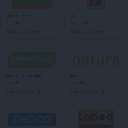
Biedronka
Biłgoraj
Biedronka
Biskupice
Biedronka
Biskupiec
Stokrotka Market
kik
Biedronka
Blachownia
1 gazetka
Brak gazetek
Biedronka
Błażowa
Dodaj do ulubionych
Dodaj do ulubionych
Biedronka
Błędów
Biedronka
Bliżyn
Biedronka
Błonie
Biedronka
Bobolice
Biedronka
Bobowa
Biedronka
Bobrowiec
Biedronka
Stokrotka Supermarket
Bobrowniki
Natura
Biedronka
3 gazetki
Bochnia
1 gazetka
Biedronka
Bochotnica
Dodaj do ulubionych
Dodaj do ulubionych
Biedronka
Bochotnica-Kolonia
Biedronka
Bodzentyn
Biedronka
Bogacica
Biedronka
Bogatynia
Biedronka
Boguchwała