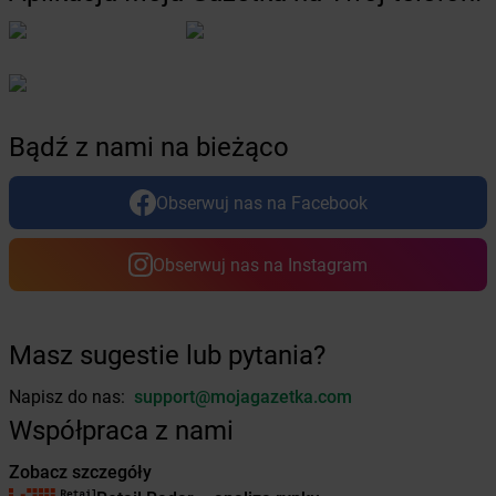
Żabka
Chełm
Żabka
Chełm Śląski
Żabka
Chełmek
Żabka
Chełmno
Żabka
Chełmsko Śląskie
Bądź z nami na bieżąco
Żabka
Chełmża
Żabka
Chłapowo
Żabka
Chlastawa
Obserwuj nas na Facebook
Żabka
Chlewice
Żabka
Chludowo
Obserwuj nas na Instagram
Żabka
Chmielek
Żabka
Chmielnik
Żabka
Chmielno
Masz sugestie lub pytania?
Żabka
Chobienice
Żabka
Choceń
Napisz do nas:
support@mojagazetka.com
Żabka
Chocianów
Współpraca z nami
Żabka
Chociszewo
Żabka
Chociwel
Zobacz szczegóły
Żabka
Choczewo