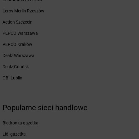
Żabka
Brzeg Dolny
Leroy Merlin Rzeszów
Żabka
Brześć Kujawski
Żabka
Brzesko
Action Szczecin
Żabka
Brzeszcze
PEPCO Warszawa
Żabka
Brzezia Łąka
Żabka
Brzeziny
PEPCO Kraków
Żabka
Brzezna
Dealz Warszawa
Żabka
Brzeźnica
Żabka
Brzeźnio
Dealz Gdańsk
Żabka
Brzezowa
OBI Lublin
Żabka
Brzezówka
Żabka
Brzoskwinia
Żabka
Brzostek
Żabka
Brzoza
Popularne sieci handlowe
Żabka
Brzozów
Żabka
Brzozówka
Biedronka gazetka
Żabka
Bucz
Żabka
Buczkowice
Lidl gazetka