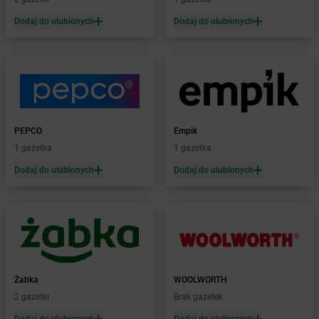
Żabka
Bieżuń
Dodaj do ulubionych
Dodaj do ulubionych
Żabka
Bilcza
Żabka
Biłgoraj
Żabka
Biórków Mały
Żabka
Biskupice
Żabka
Biskupiec
Żabka
Biskupów
Żabka
Blachownia
PEPCO
Empik
Żabka
Błażejewo
1 gazetka
1 gazetka
Żabka
Błażowa
Dodaj do ulubionych
Dodaj do ulubionych
Żabka
Blizne Łaszczyńskiego
Żabka
Bliżyn
Żabka
Blok Dobryszyce
Żabka
Błonie
Żabka
Bobolice
Żabka
Bobolin
Żabka
Żabka
Bobowa
WOOLWORTH
Żabka
2 gazetki
Bobrek
Brak gazetek
Żabka
Bobrowniki