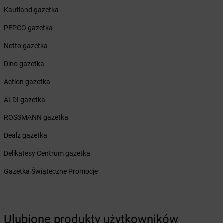
Żabka
Budziechów
Kaufland gazetka
Żabka
Budziszewice
Żabka
Budzów
PEPCO gazetka
Żabka
Budzyń
Netto gazetka
Żabka
Bujaków
Żabka
Buk
Dino gazetka
Żabka
Bukowiec
Action gazetka
Żabka
Bukowina Tatrzańska
Żabka
Bukowno
ALDI gazetka
Żabka
Bulowice
ROSSMANN gazetka
Żabka
Busko-Zdrój
Żabka
Bychawa
Dealz gazetka
Żabka
Bycina
Delikatesy Centrum gazetka
Żabka
Byczyna
Żabka
Bydgoszcz
Gazetka Świąteczne Promocje
Żabka
Bydlin
Żabka
Bydlino
Żabka
Bystra
Żabka
Ulubione produkty użytkowników
Bystra Podhalańska