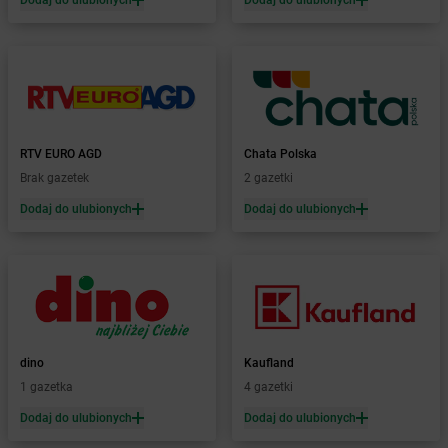
Dodaj do ulubionych
Dodaj do ulubionych
Żabka
Bochnia
Żabka
Bodzechów
Żabka
Bodzentyn
Żabka
Bogatki
Żabka
Bogatynia
Żabka
Bogdaniec
RTV EURO AGD
Chata Polska
Żabka
Bogdanowo
Brak gazetek
2 gazetki
Żabka
Boguchwała
Żabka
Dodaj do ulubionych
Boguchwałowice
Dodaj do ulubionych
Żabka
Boguszów-Gorce
Żabka
Boguszyce
Żabka
Bohater
Żabka
Bojano
Żabka
Bojszowy
Żabka
Bolechowo
dino
Kaufland
Żabka
Bolęcin
1 gazetka
4 gazetki
Żabka
Bolesław
Dodaj do ulubionych
Dodaj do ulubionych
Żabka
Bolesławiec