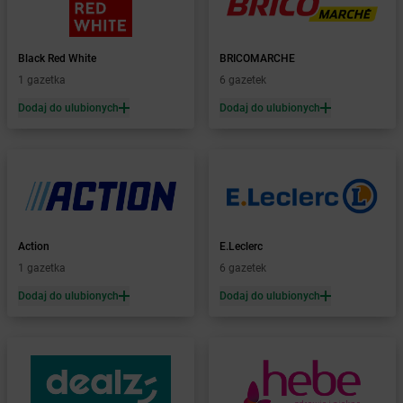
Żabka
Baboszewo
Żabka
Bachowice
Żabka
Bądkowo
Black Red White
BRICOMARCHE
Żabka
Bąków
1 gazetka
6 gazetek
Żabka
Bałtów
Dodaj do ulubionych
Dodaj do ulubionych
Żabka
Banino
Żabka
Baniocha
Żabka
Baranowo
Żabka
Barcin
Żabka
Barczewo
Żabka
Bardo
Żabka
Barlinek
Action
E.Leclerc
Żabka
Barniewice
1 gazetka
6 gazetek
Żabka
Bartąg
Dodaj do ulubionych
Dodaj do ulubionych
Żabka
Bartoszyce
Żabka
Baruchowo
Żabka
Barwałd Średni
Żabka
Barwice
Żabka
Bażanowice