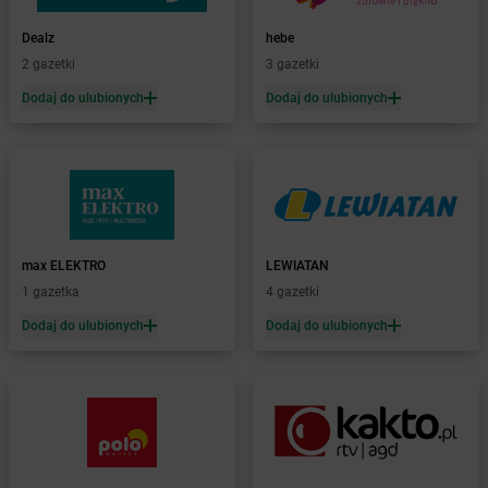
Żabka
Bęczków
Dealz
hebe
Żabka
Będzin
2 gazetki
3 gazetki
Żabka
Bełchatów
Żabka
Bełsznica
Dodaj do ulubionych
Dodaj do ulubionych
Żabka
Bełżyce
Żabka
Bestwina
Żabka
Bestwinka
Żabka
Bezrzecze
Żabka
BG1
Żabka
Biała
max ELEKTRO
LEWIATAN
Żabka
Biała Druga
1 gazetka
4 gazetki
Żabka
Biała Piska
Dodaj do ulubionych
Dodaj do ulubionych
Żabka
Biała Podlaska
Żabka
Biała Rawska
Żabka
Białe Błota
Żabka
Białka
Żabka
Białka Tatrzańska
Żabka
Białobrzegi