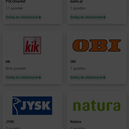
Żabka
Białogard
POLOmarket
kakto.pl
Żabka
Białogóra
11 gazetek
1 gazetka
Żabka
Białośliwie
Dodaj do ulubionych
Dodaj do ulubionych
Żabka
Białowieża
Żabka
Biały Dunajec
Żabka
Białystok
Żabka
Bibice
Żabka
Biczyce Dolne
Żabka
Biecz
kik
OBI
Żabka
Biedrusko
Brak gazetek
1 gazetka
Żabka
Bielany Wrocławskie
Żabka
Bielawa
Dodaj do ulubionych
Dodaj do ulubionych
Żabka
Bielsk
Żabka
Bielsk Podlaski
Żabka
Bielsko
Żabka
Bielsko-Biała
Żabka
Bieniewice
Żabka
Bieruń
JYSK
Natura
Żabka
Biery
2 gazetki
1 gazetka