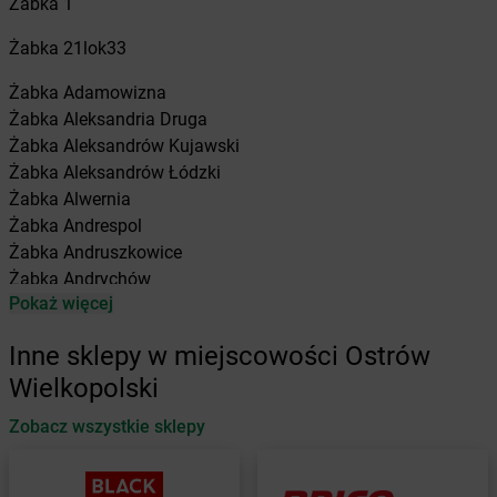
Żabka
1
Żabka
21lok33
Żabka
Adamowizna
Żabka
Aleksandria Druga
Żabka
Aleksandrów Kujawski
Żabka
Aleksandrów Łódzki
Żabka
Alwernia
Żabka
Andrespol
Żabka
Andruszkowice
Żabka
Andrychów
Pokaż więcej
Żabka
Antonie
Żabka
Augustów
Inne sklepy w miejscowości Ostrów
Żabka
Automat
Wielkopolski
Żabka
Babica
Zobacz wszystkie sklepy
Żabka
Babice Nowe
Żabka
Babimost
Żabka
Baborów