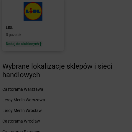
Żabka
Boża Wola
Żabka
Bralin
Żabka
Branice
Żabka
Braniewo
LIDL
Żabka
Brańsk
5 gazetek
Żabka
Brenna
Dodaj do ulubionych
Żabka
Brodnica
Żabka
Brodnica Górna
Żabka
Brodowo
Wybrane lokalizacje sklepów i sieci
Żabka
Brody
handlowych
Żabka
Brojce
Żabka
Bronina
Żabka
Brudzeń Duży
Castorama Warszawa
Żabka
Bruskowo Wielkie
Leroy Merlin Warszawa
Żabka
Brusy
Żabka
Brwinów
Leroy Merlin Wrocław
Żabka
Brynica
Castorama Wrocław
Żabka
Brzączowice
Żabka
Brzeg
Castorama Rzeszów