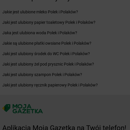
Żabka
Bystry
Żabka
Bystrzyca
Jakie jest ulubione mleko Polek i Polaków?
Żabka
Bystrzyca Kłodzka
Jaki jest ulubiony papier toaletowy Polek i Polaków?
Żabka
Bytom
Żabka
Bytów
Jaka jest ulubiona woda Polek i Polaków?
Żabka
Cedynia
Jakie są ulubione płatki owsiane Polek i Polaków?
Żabka
Cegłów
Jaki jest ulubiony środek do WC Polek i Polaków?
Żabka
Cekcyn
Żabka
Ceków
Jaki jest ulubiony żel pod prysznic Polek i Polaków?
Żabka
Celestynów
Jaki jest ulubiony szampon Polek i Polaków?
Żabka
Cerekwica
Żabka
Cerkwica
Jaki jest ulubiony ręcznik papierowy Polek i Polaków?
Żabka
Cewice
Żabka
Chabówka
Żabka
Chałupki
Żabka
Charzykowy
Żabka
Charzyno
Żabka
Chęciny
Aplikacja Moja Gazetka na Twój telefon!