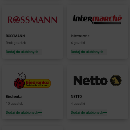
Żabka
Bolewice
Żabka
Bolków
Żabka
Bolszewo
Żabka
Bońki
Żabka
Borawe
Żabka
Borek Stary
ROSSMANN
Intermarche
Żabka
Borek Wielkopolski
Brak gazetek
4 gazetki
Żabka
Borkowo
Dodaj do ulubionych
Dodaj do ulubionych
Żabka
Borne Sulinowo
Żabka
Boronów
Żabka
Borowa
Żabka
Borowianka
Żabka
Borówiec
Żabka
Borówno
Biedronka
NETTO
Żabka
Borowo
10 gazetek
4 gazetki
Żabka
Boruja Kościelna
Żabka
Borzęcin Duży
Dodaj do ulubionych
Dodaj do ulubionych
Żabka
Borzygniew
Żabka
Borzytuchom