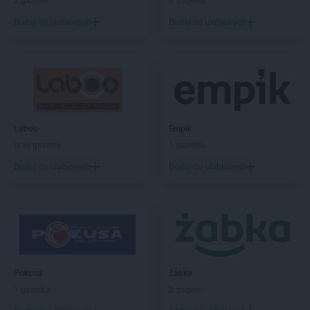
PEPCO
Chojna
2 gazetki
1 gazetka
PEPCO
Chojnice
Dodaj do ulubionych
Dodaj do ulubionych
PEPCO
Chojnów
PEPCO
Choroszcz
PEPCO
Chorzów
PEPCO
Choszczno
PEPCO
Chrzanów
PEPCO
Chwaszczyno
Laboo
Empik
PEPCO
Ciechanów
Brak gazetek
1 gazetka
PEPCO
Ciechocinek
PEPCO
Cieszyn
Dodaj do ulubionych
Dodaj do ulubionych
PEPCO
Czaplinek
PEPCO
Czarna
PEPCO
Czarna Białostocka
PEPCO
Czarnków
PEPCO
Czarny Dunajec
PEPCO
Czchów
Pokusa
Żabka
PEPCO
Czechowice-Dziedzice
1 gazetka
2 gazetki
PEPCO
Czeladź