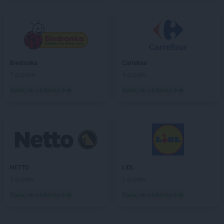
PEPCO
Debrzno
PEPCO
Dobczyce
PEPCO
Dobra
PEPCO
Dobre Miasto
PEPCO
Drawsko Pomorskie
Biedronka
Carrefour
PEPCO
Drezdenko
7 gazetek
4 gazetki
PEPCO
Drobin
PEPCO
Drzewica
Dodaj do ulubionych
Dodaj do ulubionych
PEPCO
Duszniki-Zdrój
PEPCO
Dynów
PEPCO
Działdowo
PEPCO
Działoszyn
PEPCO
Dzierzgoń
PEPCO
Dzierżoniów
NETTO
LIDL
3 gazetki
2 gazetki
PEPCO
Elbląg
PEPCO
Ełk
Dodaj do ulubionych
Dodaj do ulubionych
PEPCO
Garwolin