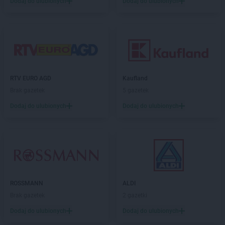
Dodaj do ulubionych
Dodaj do ulubionych
PEPCO
Czerniejewo
PEPCO
Czernikowo
PEPCO
Czersk
PEPCO
Czerwionka-Leszczyny
PEPCO
Częstochowa
PEPCO
Człuchów
PEPCO
Czudec
RTV EURO AGD
Kaufland
Brak gazetek
5 gazetek
PEPCO
Dąbrowa Białostocka
Dodaj do ulubionych
Dodaj do ulubionych
PEPCO
Dąbrowa Górnicza
PEPCO
Dąbrowa Tarnowska
PEPCO
Dąbrówka
PEPCO
Darłowo
PEPCO
Dawidy Bankowe
PEPCO
Dębe Wielkie
PEPCO
Dębica
ROSSMANN
ALDI
PEPCO
Dęblin
Brak gazetek
2 gazetki
PEPCO
Dębno
Dodaj do ulubionych
Dodaj do ulubionych
PEPCO
Dębowa