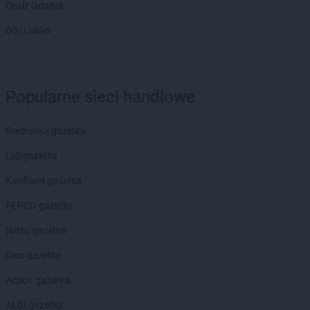
Dealz Gdańsk
PEPCO
Golina
PEPCO
Golub-Dobrzyń
OBI Lublin
PEPCO
Góra
PEPCO
Gorlice
PEPCO
Górowo Iławeckie
PEPCO
Gorzów Wielkopolski
Popularne sieci handlowe
PEPCO
Gorzyce
PEPCO
Gostyń
Biedronka gazetka
PEPCO
Gostynin
PEPCO
Lidl gazetka
Goszczyno
PEPCO
Grajewo
Kaufland gazetka
PEPCO
Grodków
PEPCO
PEPCO gazetka
Grodzisk Mazowiecki
PEPCO
Grodzisk Wielkopolski
Netto gazetka
PEPCO
Grójec
PEPCO
Dino gazetka
Gromnik
PEPCO
Grudziądz
Action gazetka
PEPCO
Gryfice
PEPCO
ALDI gazetka
Gryfino