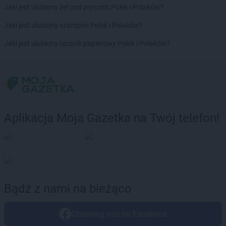
PEPCO
Jarosław
Jaki jest ulubiony żel pod prysznic Polek i Polaków?
PEPCO
Jaroszowice
PEPCO
Jaroty
Jaki jest ulubiony szampon Polek i Polaków?
PEPCO
Jasło
Jaki jest ulubiony ręcznik papierowy Polek i Polaków?
PEPCO
Jastrowie
PEPCO
Jastrzębie-Zdrój
PEPCO
Jawor
PEPCO
Jaworze
PEPCO
Jaworzno
PEPCO
Jedlicze
Aplikacja Moja Gazetka na Twój telefon!
PEPCO
Jędrzejów
PEPCO
Jelcz-Laskowice
PEPCO
Jelenia Góra
PEPCO
Jeziorany
PEPCO
Jeżowe
PEPCO
Jordanów
Bądź z nami na bieżąco
PEPCO
Józefów
Obserwuj nas na Facebook
PEPCO
Kaliska