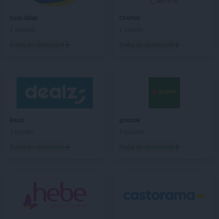
PEPCO
Bochnia
Euro Sklep
Chorten
PEPCO
Bogatynia
5 gazetek
2 gazetki
PEPCO
Boguszów-Gorce
PEPCO
Bolesławiec
Dodaj do ulubionych
Dodaj do ulubionych
PEPCO
Bolszewo
PEPCO
Borek Wielkopolski
PEPCO
Braniewo
PEPCO
Brańsk
PEPCO
Bratkowice
PEPCO
Brenna
Dealz
groszek
PEPCO
Brodnica
2 gazetki
5 gazetek
PEPCO
Brusy
Dodaj do ulubionych
Dodaj do ulubionych
PEPCO
Brwinów
PEPCO
Brzeg
PEPCO
Brzeg Dolny
PEPCO
Brześć Kujawski
PEPCO
Brzesko
PEPCO
Brzeszcze