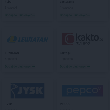
PEPCO
Brzeziny
hebe
castorama
PEPCO
Brzostek
3 gazetki
1 gazetka
PEPCO
Brzozów
Dodaj do ulubionych
Dodaj do ulubionych
PEPCO
Buczkowice
PEPCO
Buk
PEPCO
Busko-Zdrój
PEPCO
Byczyna
PEPCO
Bydgoszcz
PEPCO
Bystrzyca Kłodzka
PEPCO
LEWIATAN
Bytom
kakto.pl
PEPCO
4 gazetki
Bytom Odrzański
1 gazetka
PEPCO
Bytów
Dodaj do ulubionych
Dodaj do ulubionych
PEPCO
Celestynów
PEPCO
Chełm
PEPCO
Chełmno
PEPCO
Chmielnik
PEPCO
Chocianów
PEPCO
Chodzież
JYSK
PEPCO