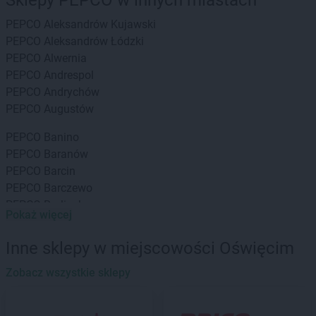
Sklepy PEPCO w innych miastach
PEPCO
Aleksandrów Kujawski
PEPCO
Aleksandrów Łódzki
PEPCO
Alwernia
PEPCO
Andrespol
PEPCO
Andrychów
PEPCO
Augustów
PEPCO
Banino
PEPCO
Baranów
PEPCO
Barcin
PEPCO
Barczewo
PEPCO
Barlinek
Pokaż więcej
PEPCO
Bartoszyce
PEPCO
Barwice
Inne sklepy w miejscowości Oświęcim
PEPCO
Będzin
PEPCO
Zobacz wszystkie sklepy
Bełchatów
PEPCO
Bełżyce
PEPCO
Besko