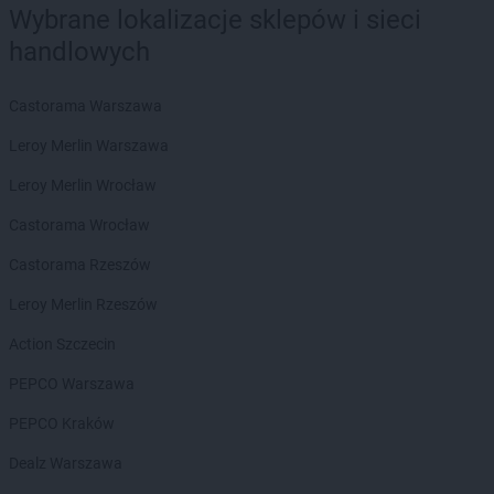
PEPCO
Gaszowice
Wybrane lokalizacje sklepów i sieci
PEPCO
Gdańsk
handlowych
PEPCO
Gdów
PEPCO
Gdynia
Castorama Warszawa
PEPCO
Giżycko
PEPCO
Gliwice
Leroy Merlin Warszawa
PEPCO
Głogów
Leroy Merlin Wrocław
PEPCO
Głogów Małopolski
PEPCO
Głogówek
Castorama Wrocław
PEPCO
Główczyce
Castorama Rzeszów
PEPCO
Głowno
PEPCO
Głubczyce
Leroy Merlin Rzeszów
PEPCO
Głuchołazy
Action Szczecin
PEPCO
Gniewkowo
PEPCO
Gniezno
PEPCO Warszawa
PEPCO
Godów
PEPCO Kraków
PEPCO
Gogolin
PEPCO
Gołdap
Dealz Warszawa
PEPCO
Goleniów