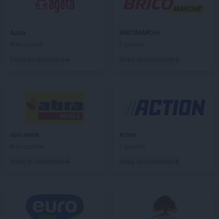
PEPCO
Bestwina
PEPCO
Biała Podlaska
PEPCO
Białe Błota
Agata
BRICOMARCHE
PEPCO
Białobrzegi
Brak gazetek
6 gazetek
PEPCO
Białogard
Dodaj do ulubionych
Dodaj do ulubionych
PEPCO
Białystok
PEPCO
Biecz
PEPCO
Biedrusko
PEPCO
Bielany Wrocławskie
PEPCO
Bielawa
PEPCO
Bielsko-Biała
PEPCO
Bieruń
abra meble
Action
PEPCO
Bierutów
Brak gazetek
1 gazetka
PEPCO
Biłgoraj
Dodaj do ulubionych
Dodaj do ulubionych
PEPCO
Biskupiec
PEPCO
Blachownia
PEPCO
Błonie
PEPCO
Bobolice
PEPCO
Bobowa