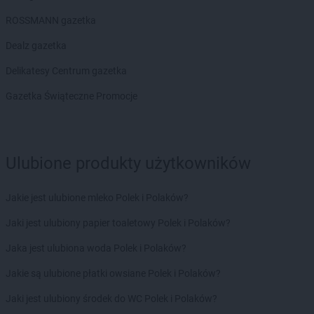
PEPCO
Gryfów Śląski
ROSSMANN gazetka
PEPCO
Gubin
Dealz gazetka
PEPCO
Hajnówka
Delikatesy Centrum gazetka
PEPCO
Hrubieszów
Gazetka Świąteczne Promocje
PEPCO
Iława
PEPCO
Iłża
PEPCO
Imielin
PEPCO
Inowrocław
Ulubione produkty użytkowników
PEPCO
Istebna
PEPCO
Jabłonka
Jakie jest ulubione mleko Polek i Polaków?
PEPCO
Jabłonna
Jaki jest ulubiony papier toaletowy Polek i Polaków?
PEPCO
Janikowo
PEPCO
Janów Lubelski
Jaka jest ulubiona woda Polek i Polaków?
PEPCO
Janowiec Wielkopolski
Jakie są ulubione płatki owsiane Polek i Polaków?
PEPCO
Januszowice
PEPCO
Jarocin
Jaki jest ulubiony środek do WC Polek i Polaków?