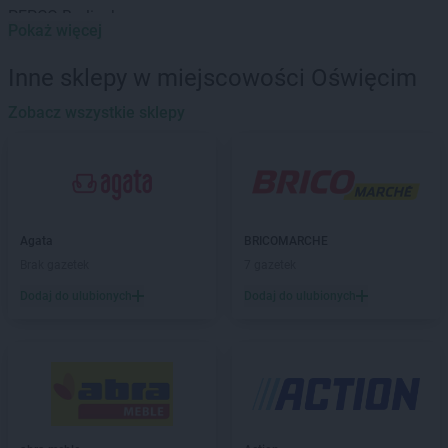
PEPCO
Barlinek
Pokaż więcej
PEPCO
Bartoszyce
PEPCO
Barwice
Inne sklepy w miejscowości Oświęcim
PEPCO
Będzin
PEPCO
Zobacz wszystkie sklepy
Bełchatów
PEPCO
Bełżyce
PEPCO
Besko
PEPCO
Bestwina
PEPCO
Biała Podlaska
PEPCO
Białe Błota
Agata
BRICOMARCHE
PEPCO
Białobrzegi
Brak gazetek
7 gazetek
PEPCO
Białogard
Dodaj do ulubionych
Dodaj do ulubionych
PEPCO
Białystok
PEPCO
Biecz
PEPCO
Biedrusko
PEPCO
Bielany Wrocławskie
PEPCO
Bielawa
PEPCO
Bielsko-Biała