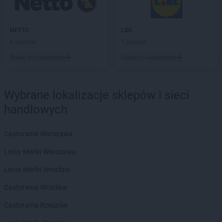
PEPCO
Działoszyn
PEPCO
Dzierzgoń
PEPCO
Dzierżoniów
NETTO
LIDL
6 gazetek
5 gazetek
PEPCO
Elbląg
PEPCO
Ełk
Dodaj do ulubionych
Dodaj do ulubionych
PEPCO
Garwolin
PEPCO
Gaszowice
Wybrane lokalizacje sklepów i sieci
PEPCO
Gdańsk
handlowych
PEPCO
Gdów
PEPCO
Gdynia
Castorama Warszawa
PEPCO
Giżycko
PEPCO
Gliwice
Leroy Merlin Warszawa
PEPCO
Głogów
Leroy Merlin Wrocław
PEPCO
Głogów Małopolski
PEPCO
Głogówek
Castorama Wrocław
PEPCO
Główczyce
Castorama Rzeszów
PEPCO
Głowno
PEPCO
Głubczyce