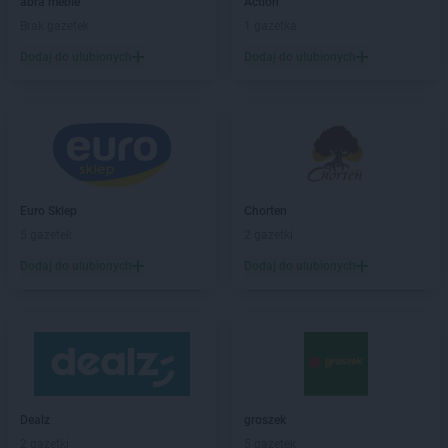
PEPCO
Bieruń
abra meble
Action
PEPCO
Bierutów
Brak gazetek
1 gazetka
PEPCO
Biłgoraj
Dodaj do ulubionych
Dodaj do ulubionych
PEPCO
Biskupiec
PEPCO
Blachownia
PEPCO
Błonie
PEPCO
Bobolice
PEPCO
Bobowa
PEPCO
Bochnia
Euro Sklep
Chorten
PEPCO
Bogatynia
5 gazetek
2 gazetki
PEPCO
Boguszów-Gorce
PEPCO
Bolesławiec
Dodaj do ulubionych
Dodaj do ulubionych
PEPCO
Bolszewo
PEPCO
Borek Wielkopolski
PEPCO
Braniewo
PEPCO
Brańsk
PEPCO
Bratkowice
PEPCO
Brenna
Dealz
groszek
PEPCO
Brodnica
2 gazetki
5 gazetek