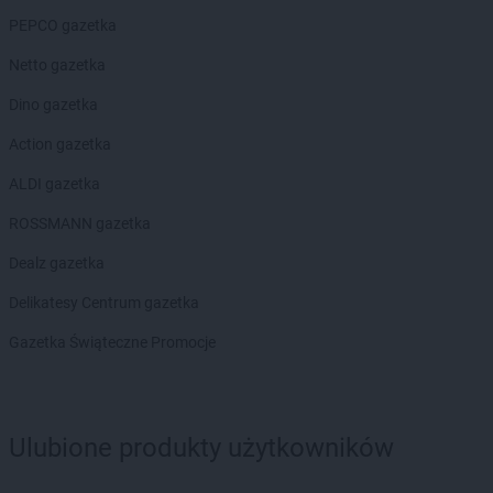
PEPCO
Grodków
PEPCO
PEPCO gazetka
Grodzisk Mazowiecki
PEPCO
Grodzisk Wielkopolski
Netto gazetka
PEPCO
Grójec
PEPCO
Dino gazetka
Gromnik
PEPCO
Grudziądz
Action gazetka
PEPCO
Gryfice
PEPCO
ALDI gazetka
Gryfino
PEPCO
Gryfów Śląski
ROSSMANN gazetka
PEPCO
Gubin
Dealz gazetka
PEPCO
Hajnówka
Delikatesy Centrum gazetka
PEPCO
Hrubieszów
Gazetka Świąteczne Promocje
PEPCO
Iława
PEPCO
Iłża
PEPCO
Imielin
PEPCO
Inowrocław
Ulubione produkty użytkowników
PEPCO
Istebna