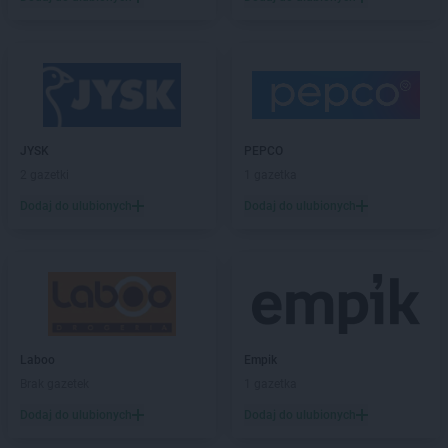
PEPCO
Celestynów
PEPCO
Chełm
PEPCO
Chełmno
PEPCO
Chmielnik
PEPCO
Chocianów
PEPCO
Chodzież
JYSK
PEPCO
PEPCO
Chojna
2 gazetki
1 gazetka
PEPCO
Chojnice
Dodaj do ulubionych
Dodaj do ulubionych
PEPCO
Chojnów
PEPCO
Choroszcz
PEPCO
Chorzów
PEPCO
Choszczno
PEPCO
Chrzanów
PEPCO
Chwaszczyno
Laboo
Empik
PEPCO
Ciechanów
Brak gazetek
1 gazetka
PEPCO
Ciechocinek
PEPCO
Cieszyn
Dodaj do ulubionych
Dodaj do ulubionych
PEPCO
Czaplinek