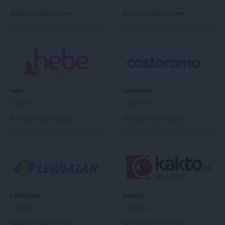
PEPCO
Brusy
Dodaj do ulubionych
Dodaj do ulubionych
PEPCO
Brwinów
PEPCO
Brzeg
PEPCO
Brzeg Dolny
PEPCO
Brześć Kujawski
PEPCO
Brzesko
PEPCO
Brzeszcze
PEPCO
Brzeziny
hebe
castorama
PEPCO
Brzostek
3 gazetki
1 gazetka
PEPCO
Brzozów
Dodaj do ulubionych
Dodaj do ulubionych
PEPCO
Buczkowice
PEPCO
Buk
PEPCO
Busko-Zdrój
PEPCO
Byczyna
PEPCO
Bydgoszcz
PEPCO
Bystrzyca Kłodzka
PEPCO
LEWIATAN
Bytom
kakto.pl
PEPCO
4 gazetki
Bytom Odrzański
1 gazetka
PEPCO
Bytów
Dodaj do ulubionych
Dodaj do ulubionych