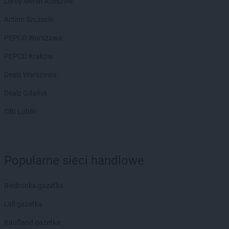
Leroy Merlin Rzeszów
PEPCO
Głuchołazy
Action Szczecin
PEPCO
Gniewkowo
PEPCO
Gniezno
PEPCO Warszawa
PEPCO
Godów
PEPCO Kraków
PEPCO
Gogolin
PEPCO
Gołdap
Dealz Warszawa
PEPCO
Goleniów
Dealz Gdańsk
PEPCO
Golina
PEPCO
Golub-Dobrzyń
OBI Lublin
PEPCO
Góra
PEPCO
Gorlice
PEPCO
Górowo Iławeckie
PEPCO
Gorzów Wielkopolski
Popularne sieci handlowe
PEPCO
Gorzyce
PEPCO
Gostyń
Biedronka gazetka
PEPCO
Gostynin
PEPCO
Lidl gazetka
Goszczyno
PEPCO
Grajewo
Kaufland gazetka