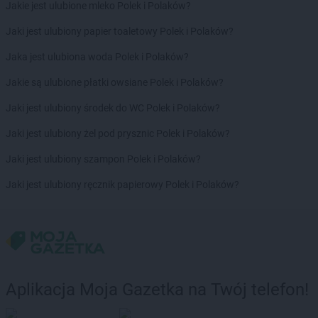
PEPCO
Jabłonka
Jakie jest ulubione mleko Polek i Polaków?
PEPCO
Jabłonna
Jaki jest ulubiony papier toaletowy Polek i Polaków?
PEPCO
Janikowo
PEPCO
Janów Lubelski
Jaka jest ulubiona woda Polek i Polaków?
PEPCO
Janowiec Wielkopolski
Jakie są ulubione płatki owsiane Polek i Polaków?
PEPCO
Januszowice
PEPCO
Jarocin
Jaki jest ulubiony środek do WC Polek i Polaków?
PEPCO
Jarosław
Jaki jest ulubiony żel pod prysznic Polek i Polaków?
PEPCO
Jaroszowice
PEPCO
Jaroty
Jaki jest ulubiony szampon Polek i Polaków?
PEPCO
Jasło
Jaki jest ulubiony ręcznik papierowy Polek i Polaków?
PEPCO
Jastrowie
PEPCO
Jastrzębie-Zdrój
PEPCO
Jawor
PEPCO
Jaworze
PEPCO
Jaworzno
PEPCO
Jedlicze
Aplikacja Moja Gazetka na Twój telefon!
PEPCO
Jędrzejów
PEPCO
Jelcz-Laskowice