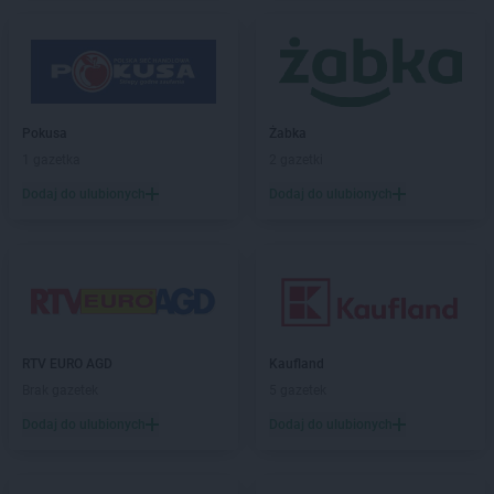
PEPCO
Czarna
PEPCO
Czarna Białostocka
PEPCO
Czarnków
PEPCO
Czarny Dunajec
PEPCO
Czchów
Pokusa
Żabka
PEPCO
Czechowice-Dziedzice
1 gazetka
2 gazetki
PEPCO
Czeladź
Dodaj do ulubionych
Dodaj do ulubionych
PEPCO
Czerniejewo
PEPCO
Czernikowo
PEPCO
Czersk
PEPCO
Czerwionka-Leszczyny
PEPCO
Częstochowa
PEPCO
Człuchów
PEPCO
Czudec
RTV EURO AGD
Kaufland
Brak gazetek
5 gazetek
PEPCO
Dąbrowa Białostocka
Dodaj do ulubionych
Dodaj do ulubionych
PEPCO
Dąbrowa Górnicza
PEPCO
Dąbrowa Tarnowska
PEPCO
Dąbrówka