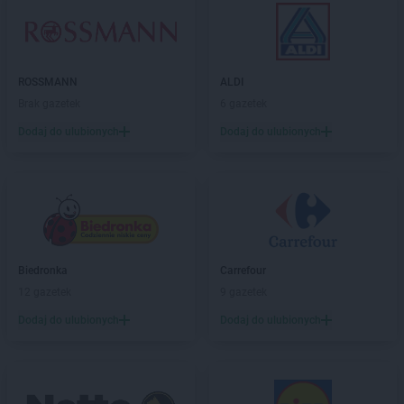
PEPCO
Darłowo
PEPCO
Dawidy Bankowe
PEPCO
Dębe Wielkie
PEPCO
Dębica
ROSSMANN
ALDI
PEPCO
Dęblin
Brak gazetek
6 gazetek
PEPCO
Dębno
Dodaj do ulubionych
Dodaj do ulubionych
PEPCO
Dębowa
PEPCO
Debrzno
PEPCO
Dobczyce
PEPCO
Dobra
PEPCO
Dobre Miasto
PEPCO
Drawsko Pomorskie
Biedronka
Carrefour
PEPCO
Drezdenko
12 gazetek
9 gazetek
PEPCO
Drobin
PEPCO
Drzewica
Dodaj do ulubionych
Dodaj do ulubionych
PEPCO
Duszniki-Zdrój
PEPCO
Dynów
PEPCO
Działdowo