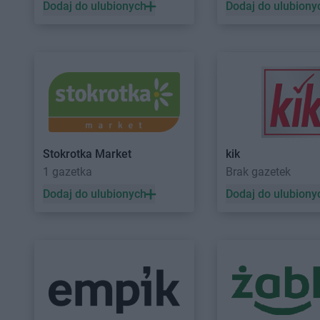
Dodaj do ulubionych
Dodaj do ulubiony
castorama
Wałbrzych
castorama
Warszaw
castorama
Zamość
castorama
Zawierci
castorama
Żary
castorama
Żory
Stokrotka Market
kik
1 gazetka
Brak gazetek
Dodaj do ulubionych
Dodaj do ulubiony