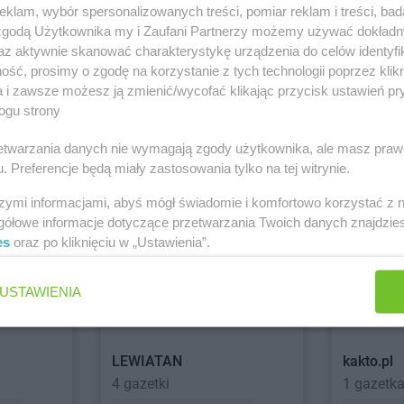
castorama
Lipnik
castorama
L
klam, wybór spersonalizowanych treści, pomiar reklam i treści, bad
 zgodą Użytkownika my i Zaufani Partnerzy możemy używać dokład
az aktywnie skanować charakterystykę urządzenia do celów identyfi
ść, prosimy o zgodę na korzystanie z tych technologii poprzez klikn
rg
castorama
Nysa
a i zawsze możesz ją zmienić/wycofać klikając przycisk ustawień pr
ogu strony
castorama
Ostrowiec
castorama
O
Carrefour Market
Chorten
Świętokrzyski
castorama
O
7 gazetek
2 gazetki
rzetwarzania danych nie wymagają zgody użytkownika, ale masz praw
. Preferencje będą miały zastosowania tylko na tej witrynie.
Trybunalski
castorama
Poznań
castorama
P
ch
Dodaj do ulubionych
Dodaj do
castorama
Przemyśl
szymi informacjami, abyś mógł świadomie i komfortowo korzystać z
gółowe informacje dotyczące przetwarzania Twoich danych znajdzi
ska
castorama
Rybnik
es
oraz po kliknięciu w „Ustawienia”.
castorama
Rzeszów
castorama
Stare Miasto
castorama
S
USTAWIENIA
ec
castorama
Starogard Gdański
castorama
S
Wola
castorama
Stojadła
LEWIATAN
kakto.pl
4 gazetki
1 gazetk
ie Góry
castorama
Toruń
castorama
T