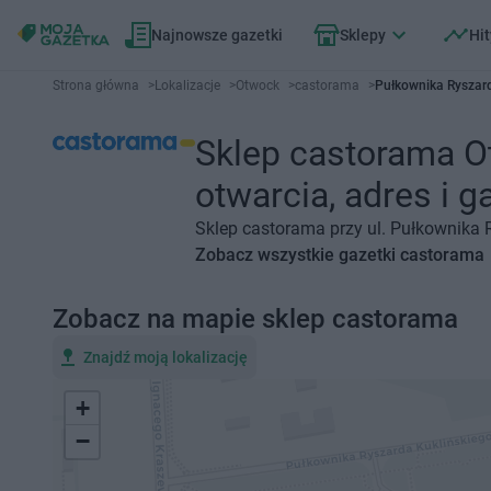
Najnowsze gazetki
Sklepy
Hit
Strona główna
>
Lokalizacje
>
Otwock
>
castorama
>
Pułkownika Ryszard
Sklep castorama O
otwarcia, adres i g
Sklep castorama przy ul. Pułkownika 
Zobacz wszystkie gazetki castorama
Zobacz na mapie sklep castorama
Znajdź moją lokalizację
+
−