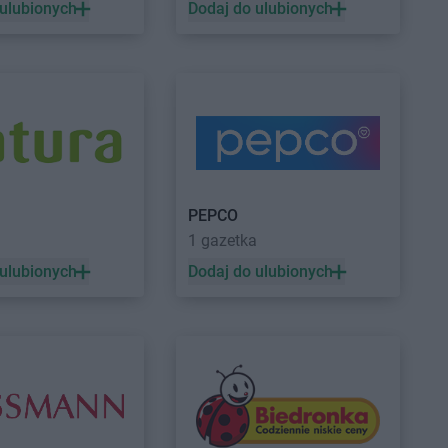
 ulubionych
Dodaj do ulubionych
łocławek
castorama
Wrocław
PEPCO
a
1 gazetka
 ulubionych
Dodaj do ulubionych