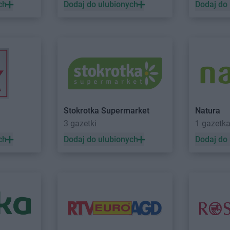
ch
Dodaj do ulubionych
Dodaj do
a
castorama
Władysławowo
castorama
W
e
castorama
Zielona Góra
Stokrotka Supermarket
Natura
3 gazetki
1 gazetk
ch
Dodaj do ulubionych
Dodaj do