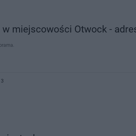
 w miejscowości Otwock - adres
torama.
 3