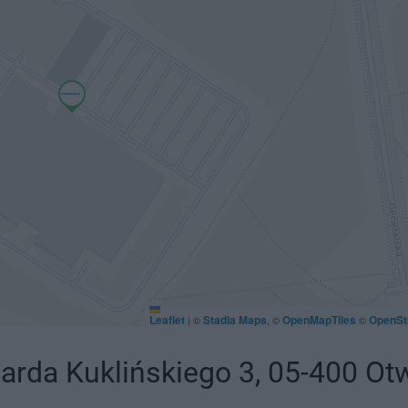
Leaflet
Stadia Maps
OpenMapTiles
OpenSt
|
©
, ©
©
rda Kuklińskiego 3, 05-400 Ot