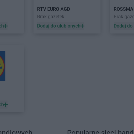
RTV EURO AGD
ROSSMA
Brak gazetek
Brak gaz
ch
Dodaj do ulubionych
Dodaj do
ch
handlowych
Popularne sieci han