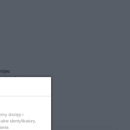
rójec
rudziądz
oszalin
castorama
Kraków
owale
emy dostęp i
Łomża
lne identyfikatory,
iania