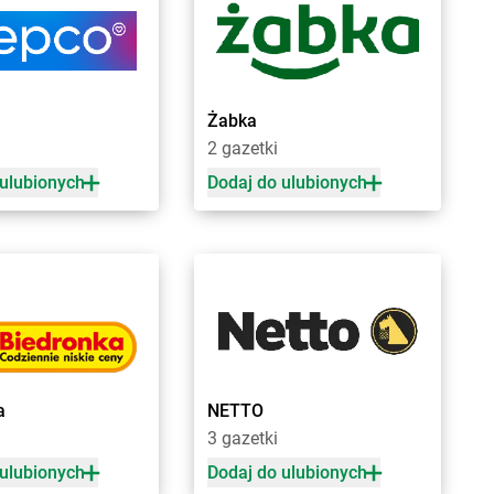
iewo
Żabka
Budzów
sk
Żabka
Budzyń
na
Żabka
Bujaków
ica
Żabka
Buk
Żabka
ica Górna
Żabka
Bukowiec
a
2 gazetki
owo
Żabka
Bukowina Tatrzańska
y
Żabka
Bukowno
 ulubionych
Dodaj do ulubionych
e
Żabka
Bulowice
na
Żabka
Busko-Zdrój
zeń Duży
Żabka
Bychawa
owo Wielkie
Żabka
Bycina
Żabka
Byczyna
nów
Żabka
Bydgoszcz
ca
Żabka
Bydlin
zowice
Żabka
Bydlino
a
NETTO
Żabka
Bystra
3 gazetki
 Dolny
Żabka
Bystra Podhalańska
ć Kujawski
Żabka
Bystry
 ulubionych
Dodaj do ulubionych