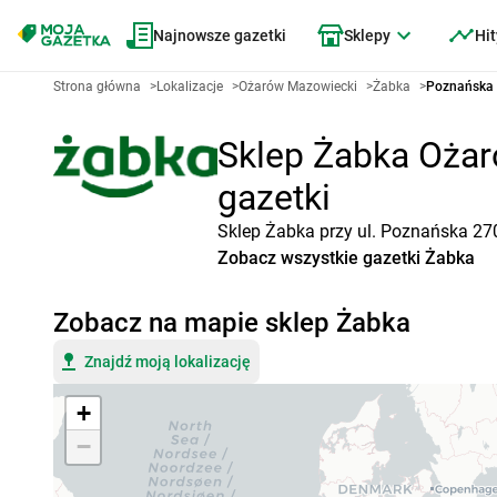
Najnowsze gazetki
Sklepy
Hit
Strona główna
>
Lokalizacje
>
Ożarów Mazowiecki
>
Żabka
>
Poznańska 
Sklep Żabka Ożar
gazetki
Sklep Żabka przy ul. Poznańska 27
Zobacz wszystkie gazetki Żabka
Zobacz na mapie sklep Żabka
Znajdź moją lokalizację
+
−