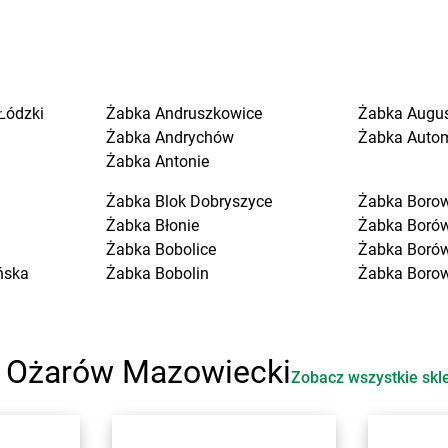
Łódzki
Żabka
Andruszkowice
Żabka
Augu
Żabka
Andrychów
Żabka
Auto
Żabka
Antonie
Żabka
Blok Dobryszyce
Żabka
Boro
Żabka
Błonie
Żabka
Boró
Żabka
Bobolice
Żabka
Boró
ńska
Żabka
Bobolin
Żabka
Boro
Żabka
Bobowa
Żabka
Boruj
Żabka
Bobrek
Żabka
Borzę
Żabka
Bobrowniki
Żabka
Borz
i Ożarów Mazowiecki
Żabka
Bochnia
Żabka
Borz
Zobacz wszystkie skl
Żabka
Bodzechów
Żabka
Boża
Żabka
Bodzentyn
Żabka
Brali
Żabka
Bogatki
Żabka
Brani