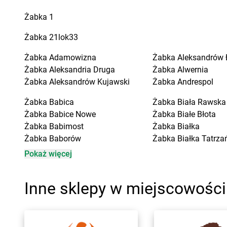
Żabka
1
Żabka
21lok33
Żabka
Adamowizna
Żabka
Aleksandrów 
Żabka
Aleksandria Druga
Żabka
Alwernia
Żabka
Aleksandrów Kujawski
Żabka
Andrespol
Żabka
Babica
Żabka
Biała Rawska
Żabka
Babice Nowe
Żabka
Białe Błota
Żabka
Babimost
Żabka
Białka
Żabka
Baborów
Żabka
Białka Tatrza
Żabka
Baboszewo
Żabka
Białobrzegi
Pokaż więcej
Żabka
Bachowice
Żabka
Bialogard
Żabka
Bądkowo
Żabka
Białogóra
Inne sklepy w miejscowośc
Żabka
Bąków
Żabka
Białośliwie
Żabka
Bałtów
Żabka
Białowieża
Żabka
Banino
Żabka
Biały Dunajec
Żabka
Baniocha
Żabka
Białystok