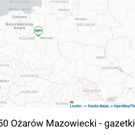
Leaflet
Stadia Maps
OpenMapTil
|
©
, ©
0 Ożarów Mazowiecki - gazetk