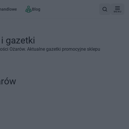
 handlowe
Blog
MENU
i gazetki
ości Ożarów. Aktualne gazetki promocyjne sklepu
arów