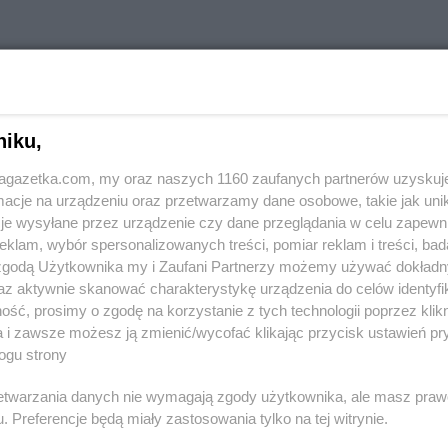
innych miastach
niku,
jagazetka.com, my oraz naszych 1160 zaufanych partnerów uzyskuj
ramowice
Stokrotka Market
Aleksandrówka
cje na urządzeniu oraz przetwarzamy dane osobowe, takie jak unika
je wysyłane przez urządzenie czy dane przeglądania w celu zapewn
klam, wybór spersonalizowanych treści, pomiar reklam i treści, bad
łopole
Stokrotka Market
Biszcza
Stokrotka M
 zgodą Użytkownika my i Zaufani Partnerzy możemy używać dokład
łystok
Stokrotka Market
Błędów
Stokrotka M
az aktywnie skanować charakterystykę urządzenia do celów identyfi
lsko-Biała
Stokrotka Market
Bodzentyn
Stokrotka M
ść, prosimy o zgodę na korzystanie z tych technologii poprzez klikn
erzwnik
Stokrotka Market
Borne Sulinowo
Stokrotka M
a i zawsze możesz ją zmienić/wycofać klikając przycisk ustawień pr
ogu strony
goraj
Stokrotka Market
Bralin
Stokrotka M
orzów
Stokrotka Market
Ciasna
Stokrotka M
rzetwarzania danych nie wymagają zgody użytkownika, ale masz praw
. Preferencje będą miały zastosowania tylko na tej witrynie.
rzanów
Stokrotka Market
Cyców
Białostocka