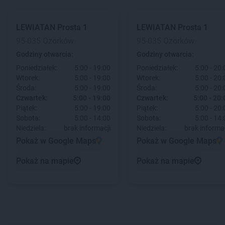
LEWIATAN
Prosta 1
LEWIATAN
Prosta 1
95-035 Ozorków
95-035 Ozorków
Godziny otwarcia:
Godziny otwarcia:
Poniedziałek:
5:00 - 19:00
Poniedziałek:
5:00 - 20:
Wtorek:
5:00 - 19:00
Wtorek:
5:00 - 20:
Środa:
5:00 - 19:00
Środa:
5:00 - 20:
Czwartek:
5:00 - 19:00
Czwartek:
5:00 - 20:
Piątek:
5:00 - 19:00
Piątek:
5:00 - 20:
Sobota:
5:00 - 14:00
Sobota:
5:00 - 14:
Niedziela:
brak informacji
Niedziela:
brak informac
Pokaż w Google Maps
Pokaż w Google Maps
Pokaż na mapie
Pokaż na mapie