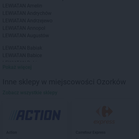
LEWIATAN
Amelin
LEWIATAN
Andrychów
LEWIATAN
Andrzejewo
LEWIATAN
Annopol
LEWIATAN
Augustów
LEWIATAN
Babiak
LEWIATAN
Babice
LEWIATAN
Babin
Pokaż więcej
LEWIATAN
Baborów
LEWIATAN
Baboszewo
Inne sklepy w miejscowości Ozorków
LEWIATAN
Baciuty
LEWIATAN
Zobacz wszystkie sklepy
Bąkowo
LEWIATAN
Baligród
LEWIATAN
Balin
LEWIATAN
Banino
LEWIATAN
Baranowo
LEWIATAN
Barcino
Action
Carrefour Express
LEWIATAN
Barczewo