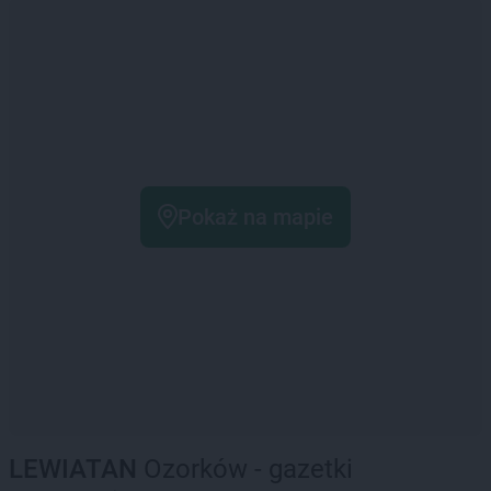
Pokaż na mapie
LEWIATAN
Ozorków - gazetki