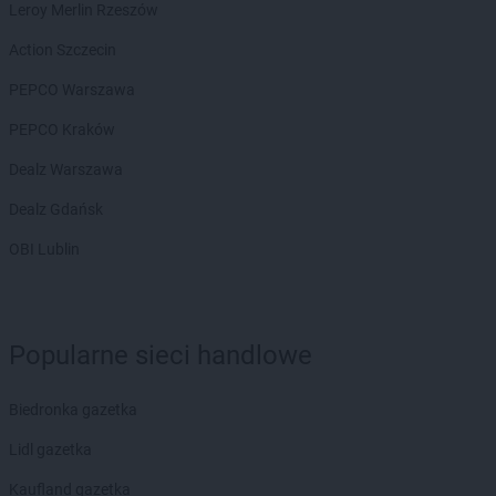
LEWIATAN
Leroy Merlin Rzeszów
Brudzeń Duży
LEWIATAN
Brudzew
Action Szczecin
LEWIATAN
Brudzowice
LEWIATAN
PEPCO Warszawa
Brusy
LEWIATAN
Brwilno
PEPCO Kraków
LEWIATAN
Brzeg
LEWIATAN
Dealz Warszawa
Brzemiona
LEWIATAN
Brześć Kujawski
Dealz Gdańsk
LEWIATAN
Brzesko
LEWIATAN
OBI Lublin
Brzeziny
LEWIATAN
Brzeziny-Kolonia
LEWIATAN
Brzeźnica
LEWIATAN
Brzeźno
Popularne sieci handlowe
LEWIATAN
Brzostowiec
LEWIATAN
Brzozie
LEWIATAN
Brzozów Stary
Biedronka gazetka
LEWIATAN
Brzozowica Duża
Lidl gazetka
LEWIATAN
Brzyszów
LEWIATAN
Buczkowice
Kaufland gazetka