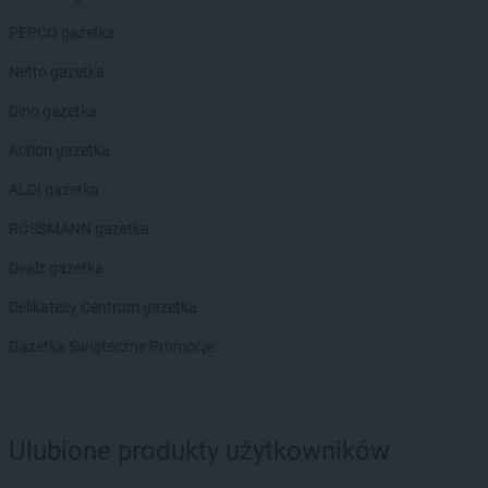
LEWIATAN
Budry
PEPCO gazetka
LEWIATAN
Budy Kozickie
LEWIATAN
Budzisław Kościelny
Netto gazetka
LEWIATAN
Budzów
Dino gazetka
LEWIATAN
Budzyń
LEWIATAN
Buk
Action gazetka
LEWIATAN
Buków
ALDI gazetka
LEWIATAN
Bukowiec
LEWIATAN
Bukowo
ROSSMANN gazetka
LEWIATAN
Bulkowo
Dealz gazetka
LEWIATAN
Bulowice
LEWIATAN
Burzec
Delikatesy Centrum gazetka
LEWIATAN
Buśno
Gazetka Świąteczne Promocje
LEWIATAN
Bychawa
LEWIATAN
Bydgoszcz
LEWIATAN
Bystra
LEWIATAN
Bystrzyca
Ulubione produkty użytkowników
LEWIATAN
Bystrzyca Kłodzka