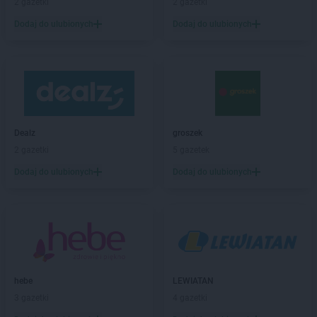
2 gazetki
2 gazetki
LEWIATAN
Bargłów Kościelny
Dodaj do ulubionych
Dodaj do ulubionych
LEWIATAN
Barlinek
LEWIATAN
Bartniczka
LEWIATAN
Bartoszyce
LEWIATAN
Barwałd Dolny
LEWIATAN
Barwice
LEWIATAN
Batorz
LEWIATAN
Bębło
Dealz
groszek
LEWIATAN
Będzin
2 gazetki
5 gazetek
LEWIATAN
Bejsce
Dodaj do ulubionych
Dodaj do ulubionych
LEWIATAN
Bełk
LEWIATAN
Bełżyce
LEWIATAN
Benice
LEWIATAN
Bęsia
LEWIATAN
Bestwina
LEWIATAN
Bestwinka
hebe
LEWIATAN
LEWIATAN
Biadoliny Szlacheckie
3 gazetki
4 gazetki
LEWIATAN
Biała