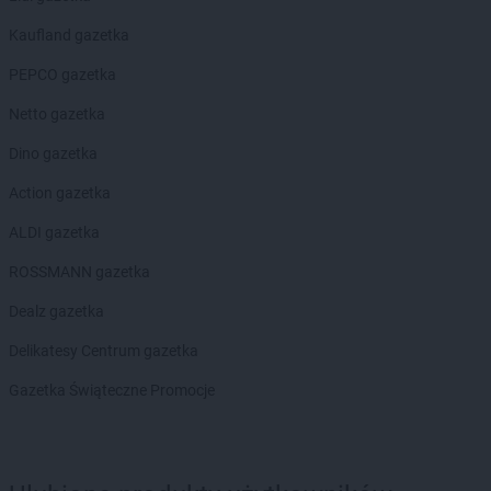
Kaufland gazetka
Hitpol
Nawojowa
Hitpol
Nowy Kamień
PEPCO gazetka
Hitpol
Oblekoń
Netto gazetka
Hitpol
Ochotnica Dolna
Dino gazetka
Hitpol
Ołpiny
Hitpol
Olszyny
Action gazetka
Hitpol
Pakoszówka
ALDI gazetka
Hitpol
Piekielnik
ROSSMANN gazetka
Hitpol
Prusiek
Hitpol
Przeworsk
Dealz gazetka
Hitpol
Przyszowa
Delikatesy Centrum gazetka
Hitpol
Ptaszkowa
Gazetka Świąteczne Promocje
Hitpol
Radłów
Hitpol
Rymanów
Hitpol
Rzepiennik Strzyżewski
Hitpol
Rzepiennik Suchy