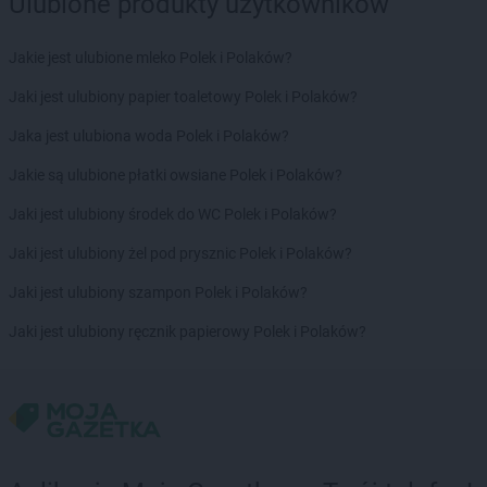
Ulubione produkty użytkowników
Hitpol
Rzeszów
Hitpol
Rzezawa
Jakie jest ulubione mleko Polek i Polaków?
Hitpol
Sanok
Jaki jest ulubiony papier toaletowy Polek i Polaków?
Hitpol
Sieniawa
Jaka jest ulubiona woda Polek i Polaków?
Hitpol
Skomielna Czarna
Hitpol
Skrzętla-Rojówka
Jakie są ulubione płatki owsiane Polek i Polaków?
Hitpol
Skrzyszów
Jaki jest ulubiony środek do WC Polek i Polaków?
Hitpol
Stary Sącz
Hitpol
Staszkówka
Jaki jest ulubiony żel pod prysznic Polek i Polaków?
Hitpol
Stróże
Jaki jest ulubiony szampon Polek i Polaków?
Hitpol
Sułków
Hitpol
Szczepanów
Jaki jest ulubiony ręcznik papierowy Polek i Polaków?
Hitpol
Szerzyny
Hitpol
Szymbark
Hitpol
Święcany
Hitpol
Tarnawa Górna