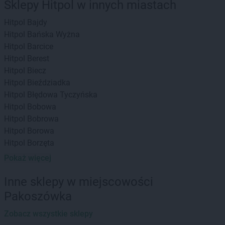
Sklepy Hitpol w innych miastach
Hitpol
Bajdy
Hitpol
Bańska Wyżna
Hitpol
Barcice
Hitpol
Berest
Hitpol
Biecz
Hitpol
Bieździadka
Hitpol
Błędowa Tyczyńska
Hitpol
Bobowa
Hitpol
Bobrowa
Hitpol
Borowa
Hitpol
Borzęta
Hitpol
Brzesko
Pokaż więcej
Hitpol
Brzyska
Hitpol
Bukowiec
Inne sklepy w miejscowości
Hitpol
Bukowsko
Pakoszówka
Hitpol
Ciężkowice
Zobacz wszystkie sklepy
Hitpol
Czarna Górna