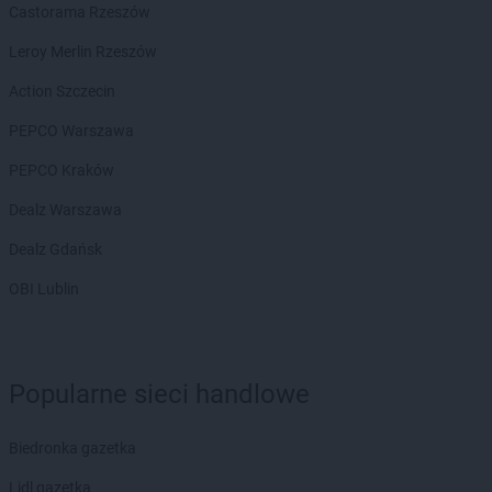
Hitpol
Castorama Rzeszów
Krasne
Hitpol
Krosno
Leroy Merlin Rzeszów
Hitpol
Kwiatonowice
Action Szczecin
Hitpol
Łącko
PEPCO Warszawa
Hitpol
Łańcut
Hitpol
Łapanów
PEPCO Kraków
Hitpol
Łęg Tarnowski
Dealz Warszawa
Hitpol
Łękawica
Hitpol
Łętowice
Dealz Gdańsk
Hitpol
Łopuszna
OBI Lublin
Hitpol
Łużna
Hitpol
Libusza
Hitpol
Lipinki
Popularne sieci handlowe
Hitpol
Lipnica Mała
Hitpol
Lipnica Wielka
Biedronka gazetka
Hitpol
Majdan Królewski
Hitpol
Miejsce Piastowe
Lidl gazetka