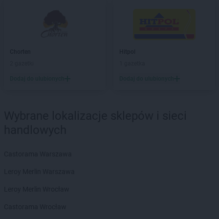
Hitpol
Czaszyn
Hitpol
Dąbrówka
Hitpol
Dobrociesz
Hitpol
Chorten
Dominikowice
Hitpol
Hitpol
2 gazetki
Droginia
1 gazetka
Dodaj do ulubionych
Dodaj do ulubionych
Hitpol
Gdów
Hitpol
Glinik Górny
Hitpol
Gorlice
Wybrane lokalizacje sklepów i sieci
Hitpol
Grodzisko Dolne
handlowych
Hitpol
Gromnik
Hitpol
Grybów
Castorama Warszawa
Hitpol
Iwonicz
Leroy Merlin Warszawa
Hitpol
Jawornik
Leroy Merlin Wrocław
Hitpol
Jodłówka-Wałki
Castorama Wrocław
Hitpol
Korzenna