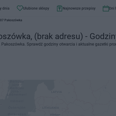
y dnia
Ulubione sklepy
Najnowsze przepisy
Dni
-507 Pakoszówka
oszówka, (brak adresu) - Godziny
u), Pakoszówka. Sprawdź godziny otwarcia i aktualne gazetki pr