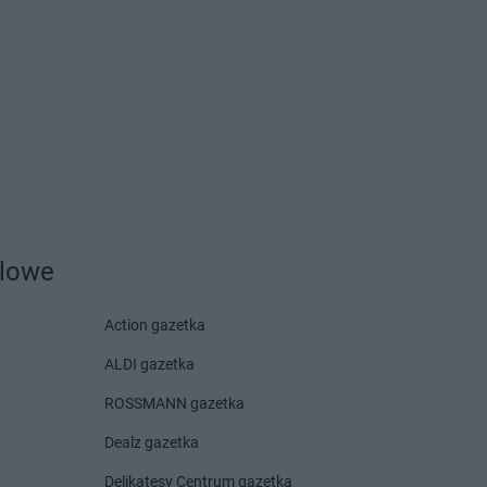
ny
dlowe
epanów
Action gazetka
yny
bark
ALDI gazetka
ROSSMANN gazetka
Dealz gazetka
w Mały
Delikatesy Centrum gazetka