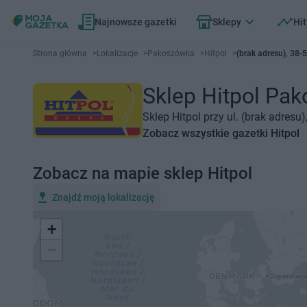
Najnowsze gazetki
Sklepy
Hit
Strona główna
>
Lokalizacje
>
Pakoszówka
>
Hitpol
>
(brak adresu), 38
Sklep Hitpol Pak
Sklep Hitpol przy ul. (brak adres
Zobacz wszystkie gazetki Hitpol
Zobacz na mapie sklep Hitpol
Znajdź moją lokalizację
+
−