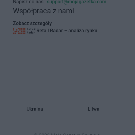
Napisz do nas:
support@mojagazetka.com
Współpraca z nami
Zobacz szczegóły
Retail Radar – analiza rynku
Ukraina
Litwa