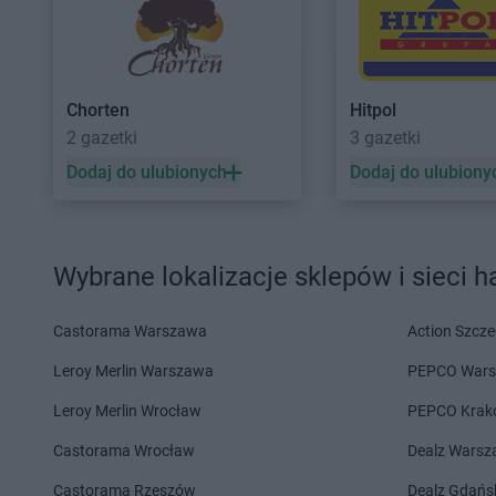
Hitpol
Majdan Królewski
Hitpol
Miejsce Piast
Hitpol
Nawojowa
Hitpol
Nowy Kamień
Chorten
Hitpol
Hitpol
Oblekoń
Hitpol
Ochotnica Do
2 gazetki
3 gazetki
Hitpol
Pakoszówka
Hitpol
Prusiek
Dodaj do ulubionych
Dodaj do ulubiony
Hitpol
Piekielnik
Hitpol
Przeworsk
Hitpol
Radłów
Hitpol
Rzepiennik St
Hitpol
Rymanów
Hitpol
Rzepiennik S
Wybrane lokalizacje sklepów i sieci 
Hitpol
Sanok
Hitpol
Skrzętla-Rojó
Castorama Warszawa
Action Szcze
Hitpol
Sieniawa
Hitpol
Skrzyszów
Hitpol
Skomielna Czarna
Hitpol
Stary Sącz
Leroy Merlin Warszawa
PEPCO War
Hitpol
Święcany
Leroy Merlin Wrocław
PEPCO Krak
Hitpol
Tarnawa Górna
Hitpol
Tokarnia
Castorama Wrocław
Dealz Wars
Hitpol
Tęgoborze
Hitpol
Trąbki
Castorama Rzeszów
Dealz Gdańs