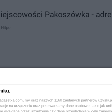
miejscowości Pakoszówka - adres
Hitpol.
niku,
jagazetka.com, my oraz naszych 1160 zaufanych partnerów uzyskuj
stach
cje na urządzeniu oraz przetwarzamy dane osobowe, takie jak unika
je wysyłane przez urządzenie czy dane przeglądania w celu zapewn