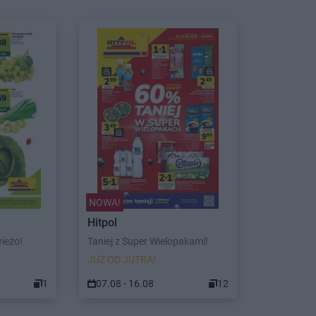
NOWA!
Hitpol
wieżo!
Taniej z Super Wielopakami!
JUŻ OD JUTRA!
1
07.08 - 16.08
12