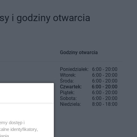
y i godziny otwarcia
Godziny otwarcia
Poniedziałek:
6:00 - 20:00
Wtorek:
6:00 - 20:00
Środa:
6:00 - 20:00
Czwartek:
6:00 - 20:00
Piątek:
6:00 - 20:00
Sobota:
6:00 - 20:00
Niedziela:
8:00 - 18:00
emy dostęp i
lne identyfikatory,
iania