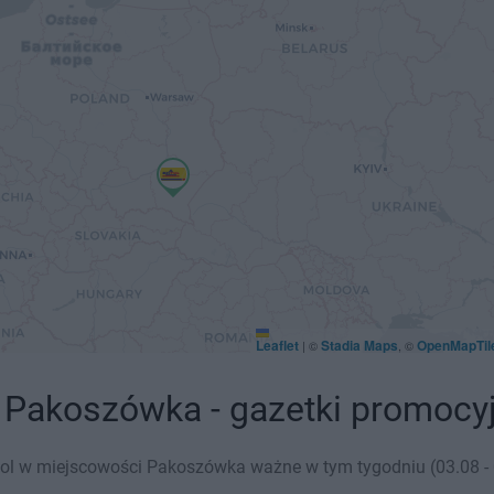
Leaflet
Stadia Maps
OpenMapTil
|
©
, ©
7 Pakoszówka - gazetki promocy
pol w miejscowości Pakoszówka ważne w tym tygodniu (03.08 - 0