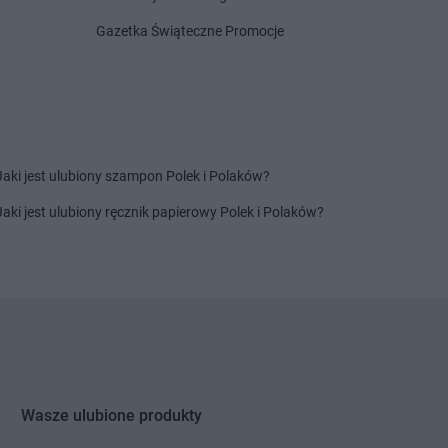
ik Szlachecki
Gazetka Świąteczne Promocje
a-Zdrój
wice
yca Dolna
Jaki jest ulubiony szampon Polek i Polaków?
Jaki jest ulubiony ręcznik papierowy Polek i Polaków?
Wasze ulubione produkty