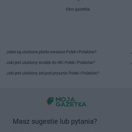
Hitpol
Wola Piskulina
Hitpol
Wróbl
Dino gazetka
Hitpol
Wola Rzędzińska
Hitpol
Wysow
Hitpol
Zasań
Hitpol
Zboro
Hitpol
Zawoja
Hitpol
Zubrz
Jakie są ulubione płatki owsiane Polek i Polaków?
Jaki jest ulubiony środek do WC Polek i Polaków?
Jaki jest ulubiony żel pod prysznic Polek i Polaków?
Masz sugestie lub pytania?