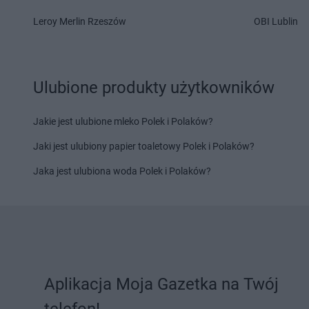
Hitpol
Węglówka
Hitpol
Wiewiórka
Leroy Merlin Rzeszów
OBI Lublin
Hitpol
Wieliczka
Hitpol
Wójtowa
Hitpol
Zabrzeż
Hitpol
Zagórzany
Hitpol
Zagórz
Hitpol
Zarszyn
Ulubione produkty użytkowników
Hitpol
Żurowa
Jakie jest ulubione mleko Polek i Polaków?
Jaki jest ulubiony papier toaletowy Polek i Polaków?
Jaka jest ulubiona woda Polek i Polaków?
Aplikacja Moja Gazetka na Twój