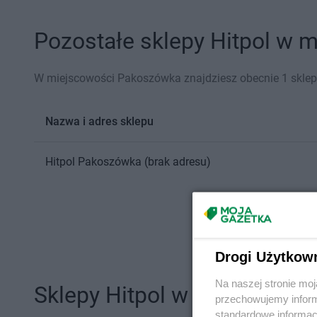
Pozostałe sklepy Hitpol w 
W miejscowości Pakoszówka znajdziesz obecnie 1 sklep 
Nazwa i adres sklepu
Hitpol
Pakoszówka
(brak adresu)
Drogi Użytkow
Na naszej stronie mo
Sklepy Hitpol w innych mia
przechowujemy informa
standardowe informac