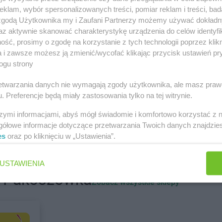
klam, wybór spersonalizowanych treści, pomiar reklam i treści, bad
Hitpol
Błędowa Tyczyńska
Hitpol
Boro
 zgodą Użytkownika my i Zaufani Partnerzy możemy używać dokład
Hitpol
Bobowa
Hitpol
Borzę
az aktywnie skanować charakterystykę urządzenia do celów identyfi
Hitpol
Bobrowa
Hitpol
Brzes
ść, prosimy o zgodę na korzystanie z tych technologii poprzez klikn
a i zawsze możesz ją zmienić/wycofać klikając przycisk ustawień pr
Hitpol
Czaszyn
ogu strony
Hitpol
Dominikowice
Hitpol
Drogi
rzetwarzania danych nie wymagają zgody użytkownika, ale masz praw
Hitpol
Gromnik
. Preferencje będą miały zastosowania tylko na tej witrynie.
ne
Hitpol
Grybów
szymi informacjami, abyś mógł świadomie i komfortowo korzystać z
gółowe informacje dotyczące przetwarzania Twoich danych znajdzi
es
oraz po kliknięciu w „Ustawienia”.
ki
USTAWIENIA
Hitpol
Krosno
Hitpol
Kwiat
i Pakoszówka
Zobacz wszystkie sklepy
Hitpol
Łękawica
Hitpol
Łopu
i
Hitpol
Łętowice
Hitpol
Łużn
Hitpol
Lipnica Mała
Hitpol
Lipni