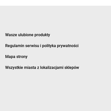
rogoszewo
LEWIATAN
Dynów
rwalew
LEWIATAN
Działdowo
rzewica
LEWIATAN
Działoszyce
rzycim
LEWIATAN
Działyń
Wasze ulubione produkty
ubeninki
LEWIATAN
Dziembowo
Regulamin serwisu i polityka prywatności
ubidze
LEWIATAN
Dzierżanowo
ubienka
LEWIATAN
Dzierzgoń
Mapa strony
uczki
LEWIATAN
Dzierżów
usocin
LEWIATAN
Dziewiętlice
Wszystkie miasta z lokalizacjami sklepów
uszniki-Zdrój
LEWIATAN
Dzikowiec
worszowice
LEWIATAN
Dziwiszów
LEWIATAN
Dźwiersztyny
ylaki
LEWIATAN
Dźwierzuty
rampol