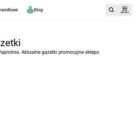
 handlowe
Blog
MENU
zetki
aprotnia. Aktualne gazetki promocyjne sklepu