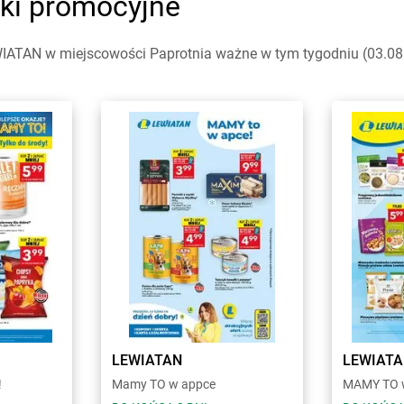
tki promocyjne
IATAN w miejscowości Paprotnia ważne w tym tygodniu (03.08 -
LEWIATAN
LEWIAT
!
Mamy TO w appce
MAMY TO w