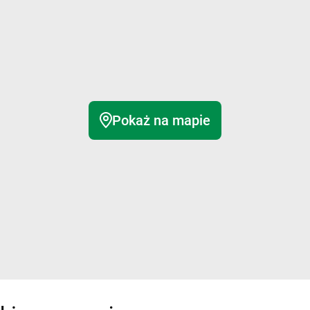
Pokaż na mapie