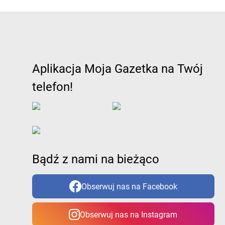
LEWIATAN
Ćmiłów
LEWIATAN
Dąbcze
LEWIATAN
Darłowo
LEWIATAN
Dąbroszyn
LEWIATAN
Dębica
LEWIATAN
Dąbrowa
LEWIATAN
Dęblin
Aplikacja Moja Gazetka na Twój
LEWIATAN
Dąbrowa Białostocka
LEWIATAN
Dębnica 
LEWIATAN
Dąbrowa Chełmińska
LEWIATAN
Dębno
telefon!
LEWIATAN
Dąbrowa Górnicza
LEWIATAN
Deszczn
LEWIATAN
Dąbrowa Tarnowska
LEWIATAN
Długołęk
LEWIATAN
Dąbrowice
LEWIATAN
Dobiegni
LEWIATAN
Dąbrówka
LEWIATAN
Dobieszy
LEWIATAN
Dąbrówka Górna
LEWIATAN
Dobra
LEWIATAN
Daleszyce
LEWIATAN
Dobre
Bądź z nami na bieżąco
LEWIATAN
Damno
LEWIATAN
Dobre Mi
LEWIATAN
Daniłowo Duże
LEWIATAN
Dobrków
Obserwuj nas na Facebook
LEWIATAN
Elbląg
LEWIATAN
Ełk
Obserwuj nas na Instagram
LEWIATAN
Fajsławice
LEWIATAN
Fasty