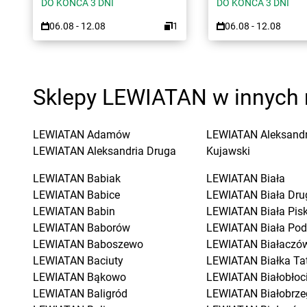
DO KOŃCA 3 DNI
DO KOŃCA 3 DNI
06.08 - 12.08
1
06.08 - 12.08
Sklepy LEWIATAN w innych 
LEWIATAN
Adamów
LEWIATAN
Aleksand
LEWIATAN
Aleksandria Druga
Kujawski
LEWIATAN
Babiak
LEWIATAN
Biała
LEWIATAN
Babice
LEWIATAN
Biała Dru
LEWIATAN
Babin
LEWIATAN
Biała Pis
LEWIATAN
Baborów
LEWIATAN
Biała Pod
LEWIATAN
Baboszewo
LEWIATAN
Białaczó
LEWIATAN
Baciuty
LEWIATAN
Białka Ta
LEWIATAN
Bąkowo
LEWIATAN
Białobłoc
LEWIATAN
Baligród
LEWIATAN
Białobrze