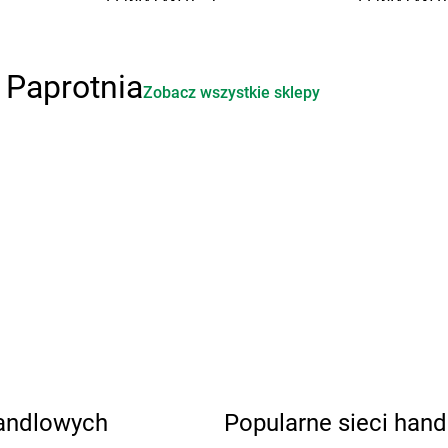
LEWIATAN
Bochnia
LEWIATAN
B
LEWIATAN
Bodzanów
LEWIATAN
B
LEWIATAN
Bodzechów
LEWIATAN
B
ciół
LEWIATAN
Bodzentyn
LEWIATAN
B
 Paprotnia
Zobacz wszystkie sklepy
LEWIATAN
Bogumiłowice
LEWIATAN
B
o
LEWIATAN
Bojano
LEWIATAN
B
LEWIATAN
Bojszowy
LEWIATAN
B
iała
LEWIATAN
Bolechowice
LEWIATAN
B
ce
LEWIATAN
Bolesław
LEWIATAN
B
LEWIATAN
Bolesławiec
LEWIATAN
B
LEWIATAN
Bolestraszyce
LEWIATAN
B
LEWIATAN
Boleszkowice
LEWIATAN
B
e
LEWIATAN
Bolków
LEWIATAN
B
LEWIATAN
Bolszewo
LEWIATAN
B
LEWIATAN
Bondyrz
LEWIATAN
B
LEWIATAN
Borki
LEWIATAN
B
LEWIATAN
Borki Wielkie
LEWIATAN
B
ielki
LEWIATAN
Boronów
LEWIATAN
B
handlowych
Popularne sieci han
LEWIATAN
Borowa
LEWIATAN
B