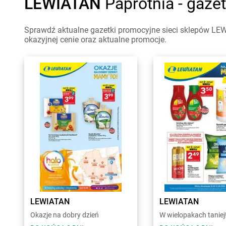
LEWIATAN
Paprotnia - gaze
Sprawdź aktualne gazetki promocyjne sieci sklepów LEW
okazyjnej cenie oraz aktualne promocje.
LEWIATAN
LEWIATAN
Okazje na dobry dzień
W wielopakach taniej