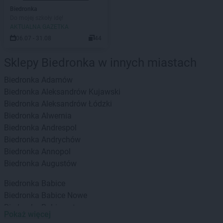
Biedronka
Do mojej szkoły idę!
AKTUALNA GAZETKA
06.07 - 31.08
44
Sklepy Biedronka w innych miastach
Biedronka
Adamów
Biedronka
Aleksandrów Kujawski
Biedronka
Aleksandrów Łódzki
Biedronka
Alwernia
Biedronka
Andrespol
Biedronka
Andrychów
Biedronka
Annopol
Biedronka
Augustów
Biedronka
Babice
Biedronka
Babice Nowe
Biedronka
Babimost
Pokaż więcej
Biedronka
Baborów