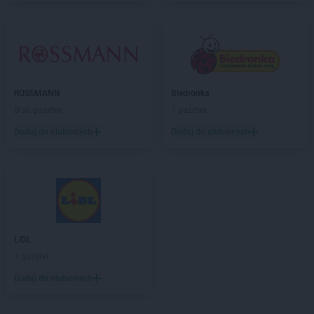
Biedronka
Biertowice
Biedronka
Bieruń
Biedronka
Bierutów
Biedronka
Biłgoraj
Biedronka
Biskupice
Biedronka
Biskupiec
ROSSMANN
Biedronka
Biedronka
Blachownia
Brak gazetek
7 gazetek
Biedronka
Błażowa
Dodaj do ulubionych
Dodaj do ulubionych
Biedronka
Błędów
Biedronka
Bliżyn
Biedronka
Błonie
Biedronka
Bobolice
Biedronka
Bobowa
Biedronka
Bobrowiec
Biedronka
LIDL
Bobrowniki
Biedronka
3 gazetki
Bochnia
Biedronka
Bochotnica
Dodaj do ulubionych
Biedronka
Bochotnica-Kolonia
Biedronka
Bodzentyn