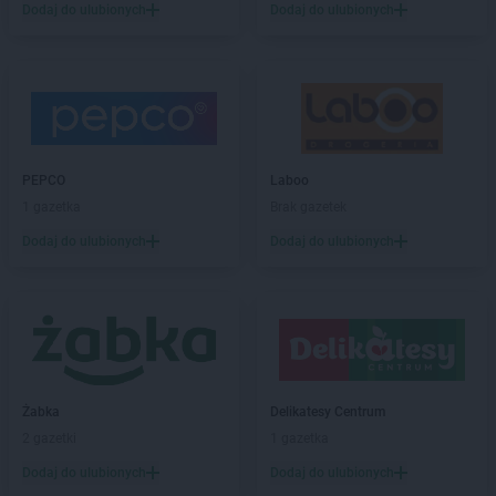
Biedronka
Biała Parcela
Dodaj do ulubionych
Dodaj do ulubionych
Biedronka
Biała Piska
Biedronka
Biała Podlaska
Biedronka
Biała Rawska
Biedronka
Białe Błota
Biedronka
Białka
Biedronka
Białka Tatrzańska
PEPCO
Laboo
Biedronka
Białobrzegi
1 gazetka
Brak gazetek
Biedronka
Białogard
Biedronka
Biały Bór
Dodaj do ulubionych
Dodaj do ulubionych
Biedronka
Białystok
Biedronka
Biecz
Biedronka
Biedronka
Biedronka
Biedrusko
Biedronka
Bielany Wrocławskie
Biedronka
Bielawa
Żabka
Delikatesy Centrum
Biedronka
Bielsk
2 gazetki
1 gazetka
Biedronka
Bielsk Podlaski
Dodaj do ulubionych
Dodaj do ulubionych
Biedronka
Bielsko-Biała