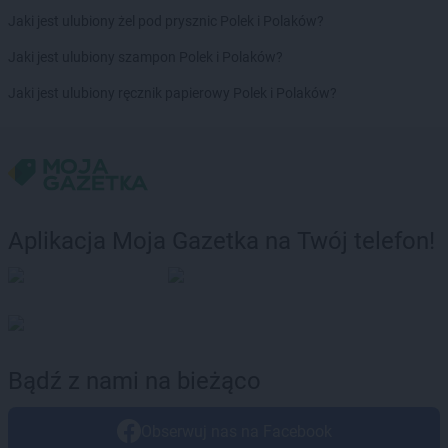
Biedronka
Chełmża
Jaki jest ulubiony żel pod prysznic Polek i Polaków?
Biedronka
Chmielnik
Biedronka
Chmielów
Jaki jest ulubiony szampon Polek i Polaków?
Biedronka
Choceń
Jaki jest ulubiony ręcznik papierowy Polek i Polaków?
Biedronka
Chocianów
Biedronka
Chocianowice
Biedronka
Chociwel
Biedronka
Choczewo
Biedronka
Chodecz
Biedronka
Chodel
Aplikacja Moja Gazetka na Twój telefon!
Biedronka
Chodzież
Biedronka
Chojna
Biedronka
Chojnice
Biedronka
Chojnów
Biedronka
Choroszcz
Biedronka
Chorzele
Bądź z nami na bieżąco
Biedronka
Chorzów
Biedronka
Choszczno
Obserwuj nas na Facebook
Biedronka
Chotomów