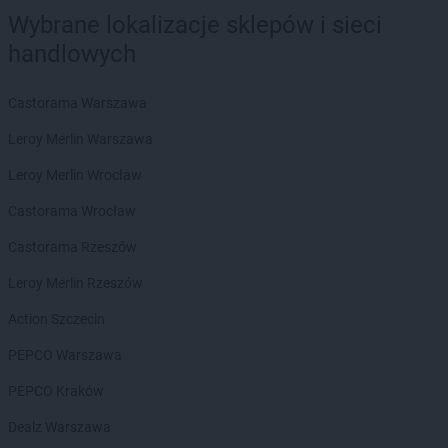
Biedronka
Bogacica
Wybrane lokalizacje sklepów i sieci
Biedronka
Bogatynia
handlowych
Biedronka
Boguchwała
Biedronka
Boguszów-Gorce
Castorama Warszawa
Biedronka
Bojano
Biedronka
Bolesławice
Leroy Merlin Warszawa
Biedronka
Bolesławiec
Leroy Merlin Wrocław
Biedronka
Bolków
Biedronka
Bolszewo
Castorama Wrocław
Biedronka
Bońki
Castorama Rzeszów
Biedronka
Borek Wielkopolski
Biedronka
Borki
Leroy Merlin Rzeszów
Biedronka
Borkowo
Action Szczecin
Biedronka
Borne Sulinowo
Biedronka
Borówiec
PEPCO Warszawa
Biedronka
Branice
PEPCO Kraków
Biedronka
Braniewo
Biedronka
Brańsk
Dealz Warszawa