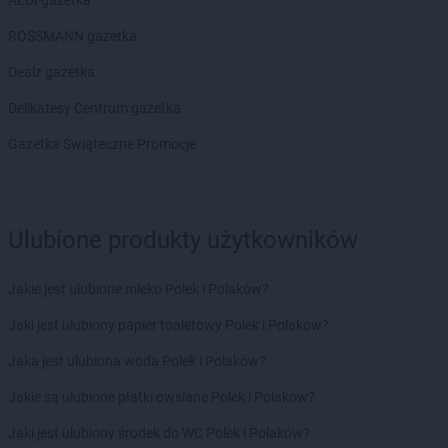
ALDI gazetka
Biedronka
Bukowno
Biedronka
Bulowice
ROSSMANN gazetka
Biedronka
Busko-Zdrój
Dealz gazetka
Biedronka
Bychawa
Biedronka
Byczyna
Delikatesy Centrum gazetka
Biedronka
Bydgoszcz
Gazetka Świąteczne Promocje
Biedronka
Bystrzyca Górna
Biedronka
Bystrzyca Kłodzka
Biedronka
Bytom
Biedronka
Bytom Odrzański
Ulubione produkty użytkowników
Biedronka
Bytów
Biedronka
Cegłów
Jakie jest ulubione mleko Polek i Polaków?
Biedronka
Charzyno
Jaki jest ulubiony papier toaletowy Polek i Polaków?
Biedronka
Chechło
Biedronka
Chęciny
Jaka jest ulubiona woda Polek i Polaków?
Biedronka
Chełm
Jakie są ulubione płatki owsiane Polek i Polaków?
Biedronka
Chełmek
Biedronka
Chełmno
Jaki jest ulubiony środek do WC Polek i Polaków?