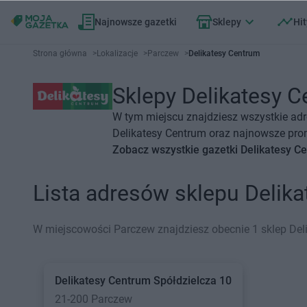
Najnowsze gazetki
Sklepy
Hit
Strona główna
>
Lokalizacje
>
Parczew
>
Delikatesy Centrum
Sklepy Delikatesy C
W tym miejscu znajdziesz wszystkie adr
Delikatesy Centrum oraz najnowsze prom
Zobacz wszystkie gazetki Delikatesy C
Lista adresów sklepu Delik
W miejscowości Parczew znajdziesz obecnie 1 sklep Del
Delikatesy Centrum
Spółdzielcza 10
21-200 Parczew