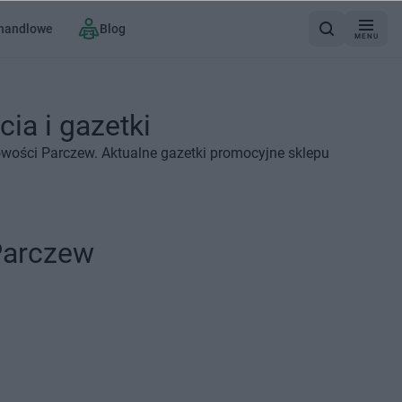
 handlowe
Blog
MENU
ia i gazetki
owości Parczew. Aktualne gazetki promocyjne sklepu
Parczew