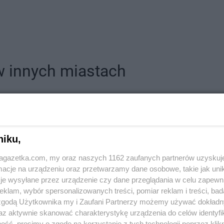
w innych miastach
Aleksandrów
Delikatesy Centrum
Andrespol
Biała
Delikatesy Centrum
Błaszki
Delikatesy 
niku,
Biała Parcela
Delikatesy Centrum
Błażowa
Delikatesy 
Biała
Delikatesy Centrum
Blizne
Delikatesy 
jagazetka.com, my oraz naszych 1162 zaufanych partnerów uzyskuj
Delikatesy Centrum
Bliżyn
Delikatesy 
cje na urządzeniu oraz przetwarzamy dane osobowe, takie jak unika
Białobrzegi
Delikatesy Centrum
Błotnica
Delikatesy 
je wysyłane przez urządzenie czy dane przeglądania w celu zapewn
Białowieża
Strzelecka
Delikatesy 
klam, wybór spersonalizowanych treści, pomiar reklam i treści, bad
 zgodą Użytkownika my i Zaufani Partnerzy możemy używać dokład
Biały
Delikatesy Centrum
Bobowa
Delikatesy 
az aktywnie skanować charakterystykę urządzenia do celów identyfi
Delikatesy Centrum
Bóbrka
Delikatesy 
ść, prosimy o zgodę na korzystanie z tych technologii poprzez klikn