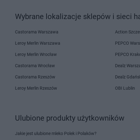
Delikatesy Centrum
Gdów
Delikatesy Centrum
Delikatesy Centrum
Gdynia
Delikatesy Centrum
Wybrane lokalizacje sklepów i sieci 
Delikatesy Centrum
Giedlarowa
Delikatesy Centrum
Delikatesy Centrum
Gierlachów
Łańcucka
Delikatesy Centrum
Gilowice
Delikatesy Centrum
Castorama Warszawa
Action Szcze
Delikatesy Centrum
Giżycko
Delikatesy Centrum
Leroy Merlin Warszawa
PEPCO War
Delikatesy Centrum
Gliwice
Leroy Merlin Wrocław
PEPCO Krak
Delikatesy Centrum
Hajnówka
Delikatesy Centrum
Castorama Wrocław
Dealz Wars
Delikatesy Centrum
Hańsk
Delikatesy Centrum
Pierwszy
Delikatesy Centrum
Castorama Rzeszów
Dealz Gdańs
Delikatesy Centrum
Imielin
Delikatesy Centrum
Leroy Merlin Rzeszów
OBI Lublin
Delikatesy Centrum
Inowrocław
Delikatesy Centrum
Delikatesy Centrum
Jabłonka
Delikatesy Centrum
Delikatesy Centrum
Jadowniki
Delikatesy Centrum
Ulubione produkty użytkowników
Delikatesy Centrum
Janikowo
Rosielna
Delikatesy Centrum
Janów
Delikatesy Centrum
Jakie jest ulubione mleko Polek i Polaków?
Podlaski
Delikatesy Centrum