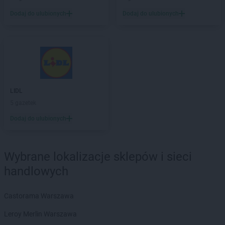
Dodaj do ulubionych
Dodaj do ulubionych
LIDL
Dąbrowa Górnicza
LIDL
Dąbrowa Tarnowska
LIDL
Dąbrówka
LIDL
Darłowo
LIDL
Dawidy Bankowe
LIDL
Dębica
LIDL
Dęblin
LIDL
LIDL
do
5 gazetek
LIDL
Dobra
Dodaj do ulubionych
LIDL
Dobre Miasto
LIDL
Drawsko Pomorskie
LIDL
Drezdenko
Wybrane lokalizacje sklepów i sieci
LIDL
Drogoszewo
handlowych
LIDL
Dywity
LIDL
Działdowo
LIDL
Działoszyn
Castorama Warszawa
LIDL
Dzierżoniów
Leroy Merlin Warszawa