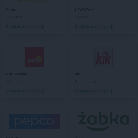
LIDL
Bolesławiec
LIDL
Bolszewo
Gama
LEWIATAN
LIDL
Braniewo
1 gazetka
4 gazetki
LIDL
Brodnica
Dodaj do ulubionych
Dodaj do ulubionych
LIDL
Brzeg
LIDL
Brzeg Dolny
LIDL
Brzesko
LIDL
Brzeziny
LIDL
Brzozów
LIDL
Buczkowice
POLOmarket
kik
LIDL
Budzistowo
11 gazetek
Brak gazetek
LIDL
Buk
LIDL
Busko-Zdrój
Dodaj do ulubionych
Dodaj do ulubionych
LIDL
Bydgoszcz
LIDL
Bytom
LIDL
Bytów
LIDL
Chełm
LIDL
Chełmek