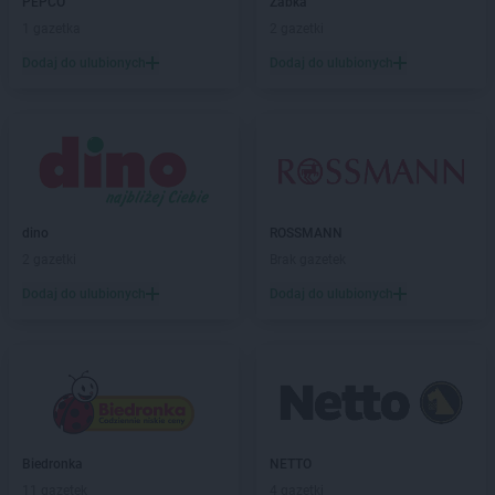
PEPCO
Żabka
LIDL
Chełmiec
1 gazetka
2 gazetki
LIDL
Chełmno
LIDL
Chełmża
Dodaj do ulubionych
Dodaj do ulubionych
LIDL
Chodzież
LIDL
Chojnice
LIDL
Chojnów
LIDL
Chorzów
LIDL
Choszczno
LIDL
Chrzanów
dino
ROSSMANN
LIDL
Chwaszczyno
2 gazetki
Brak gazetek
LIDL
Chyliczki
Dodaj do ulubionych
Dodaj do ulubionych
LIDL
Ciechanów
LIDL
Cieszyn
LIDL
Czechowice-Dziedzice
LIDL
Czeladź
LIDL
Czersk
LIDL
Częstochowa
LIDL
Człuchów
Biedronka
NETTO
LIDL
Czołowo-Kolonia
11 gazetek
4 gazetki