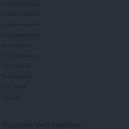
LIDL
Elbląg
Leroy Merlin Wrocław
LIDL
Garwolin
Castorama Wrocław
LIDL
Gdańsk
Castorama Rzeszów
LIDL
Gdynia
LIDL
Giżycko
Leroy Merlin Rzeszów
LIDL
Gliwice
Action Szczecin
LIDL
Głogów
LIDL
Głogów Małopolski
PEPCO Warszawa
LIDL
Głubczyce
PEPCO Kraków
LIDL
Głuchołazy
LIDL
Gniezno
Dealz Warszawa
LIDL
Gogolin
Dealz Gdańsk
LIDL
Gołdap
LIDL
Goleniów
OBI Lublin
LIDL
Gołków
LIDL
Golub-Dobrzyń
LIDL
Góra Kalwaria
Popularne sieci handlowe
LIDL
Gorlice