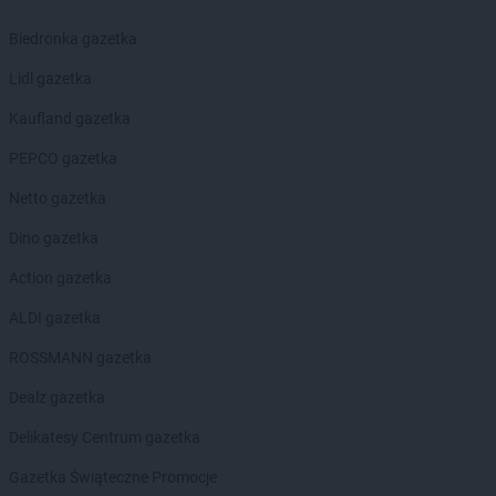
LIDL
Gorzów Wielkopolski
LIDL
Gorzyce
Biedronka gazetka
LIDL
Gostyń
Lidl gazetka
LIDL
Gostynin
LIDL
Grajewo
Kaufland gazetka
LIDL
Grodzisk Mazowiecki
PEPCO gazetka
LIDL
Grodzisk Wielkopolski
LIDL
Grudziądz
Netto gazetka
LIDL
Gryfice
Dino gazetka
LIDL
Gryfino
LIDL
Gryfów Śląski
Action gazetka
LIDL
Gubin
ALDI gazetka
LIDL
Hajnówka
ROSSMANN gazetka
LIDL
Horodniany
LIDL
Hrubieszów
Dealz gazetka
Delikatesy Centrum gazetka
LIDL
Iława
LIDL
Imielin
Gazetka Świąteczne Promocje
LIDL
Inowrocław