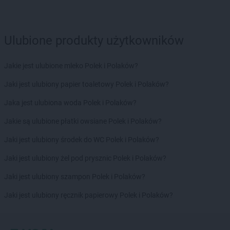
LIDL
Jabłonna
LIDL
Janki
Ulubione produkty użytkowników
LIDL
Jarocin
LIDL
Jarosław
Jakie jest ulubione mleko Polek i Polaków?
LIDL
Jasienica
LIDL
Jasło
Jaki jest ulubiony papier toaletowy Polek i Polaków?
LIDL
Jastrzębie-Zdrój
Jaka jest ulubiona woda Polek i Polaków?
LIDL
Jawiszowice
LIDL
Jawor
Jakie są ulubione płatki owsiane Polek i Polaków?
LIDL
Jaworzno
Jaki jest ulubiony środek do WC Polek i Polaków?
LIDL
Jedrzejow
LIDL
Jelcz-Laskowice
Jaki jest ulubiony żel pod prysznic Polek i Polaków?
LIDL
Jelenia Góra
Jaki jest ulubiony szampon Polek i Polaków?
LIDL
Józefosław
LIDL
Józefów
Jaki jest ulubiony ręcznik papierowy Polek i Polaków?
LIDL
Kalisz
LIDL
Kamień Pomorski