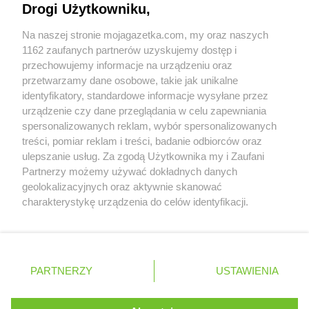
Drogi Użytkowniku,
LIDL
Konstancin-Jeziorna
Współpraca z nami
LIDL
Konstantynów Łódzki
Na naszej stronie mojagazetka.com, my oraz naszych
Zobacz szczegóły
LIDL
Kórnik
1162 zaufanych partnerów uzyskujemy dostęp i
Retail Radar – analiza rynku
LIDL
Koronowo
przechowujemy informacje na urządzeniu oraz
przetwarzamy dane osobowe, takie jak unikalne
LIDL
Kosakowo
identyfikatory, standardowe informacje wysyłane przez
LIDL
Kościan
Wasze ulubione produkty
urządzenie czy dane przeglądania w celu zapewniania
LIDL
Kościelna Wieś
spersonalizowanych reklam, wybór spersonalizowanych
LIDL
Kościerzyna
Regulamin serwisu i polityka prywatności
treści, pomiar reklam i treści, badanie odbiorców oraz
LIDL
Kostrzyn nad Odrą
ulepszanie usług. Za zgodą Użytkownika my i Zaufani
LIDL
Koszalin
Mapa strony
Partnerzy możemy używać dokładnych danych
LIDL
Kowale
geolokalizacyjnych oraz aktywnie skanować
LIDL
Koziegłowy
Zawsze najnowsze gazetki w naszej
Wszystkie miasta z lokalizacjami sklepów
charakterystykę urządzenia do celów identyfikacji.
LIDL
Kozienice
Ponieważ cenimy Twoją prywatność, prosimy o zgodę na
aplikacji
LIDL
Kraków
korzystanie z tych technologii poprzez kliknięcie
LIDL
Krapkowice
„Akceptuję”. Zgoda jest dobrowolna i zawsze możesz ją
+ 1,5 mln zadowolonych kupujących
zmienić/wycofać klikając przycisk ustawień prywatności
LIDL
Kraśnik
Polska
Czechy
Ukraina
Litwa
Słowacja
Rumunia
PARTNERZY
USTAWIENIA
znajdujący się w lewym dolnym rogu strony
LIDL
Krasnystaw
LIDL
Krościenko nad Dunajcem
. Niektóre rodzaje przetwarzania danych nie wymagają